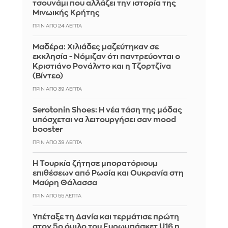
τσουνάμι που αλλάζει την ιστορία της
Μινωικής Κρήτης
ΠΡΙΝ ΑΠΌ 24 ΛΕΠΤΆ
Μαδέρα: Χιλιάδες μαζεύτηκαν σε
εκκλησία - Νόμιζαν ότι παντρεύονται ο
Κριστιάνο Ρονάλντο και η Τζορτζίνα
(Βίντεο)
ΠΡΙΝ ΑΠΌ 39 ΛΕΠΤΆ
Serotonin Shoes: Η νέα τάση της μόδας
υπόσχεται να λειτουργήσει σαν mood
booster
ΠΡΙΝ ΑΠΌ 39 ΛΕΠΤΆ
Η Τουρκία ζήτησε μπορατόριουμ
επιθέσεων από Ρωσία και Ουκρανία στη
Μαύρη Θάλασσα
ΠΡΙΝ ΑΠΌ 55 ΛΕΠΤΆ
Υπέταξε τη Δανία και τερμάτισε πρώτη
στον 5ο όμιλο του Ευρωμπάσκετ U16 η