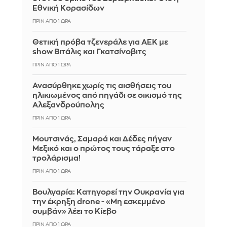
Εθνική Κορασίδων
ΠΡΙΝ ΑΠΌ 1 ΏΡΑ
Θετική πρόβα τζενεράλε για ΑΕΚ με
show Βιτάλις και Γκατσίνοβιτς
ΠΡΙΝ ΑΠΌ 1 ΏΡΑ
Ανασύρθηκε χωρίς τις αισθήσεις του
ηλικιωμένος από πηγάδι σε οικισμό της
Αλεξανδρούπολης
ΠΡΙΝ ΑΠΌ 1 ΏΡΑ
Μουτσινάς, Σαμαρά και Δέδες πήγαν
Μεξικό και ο πρώτος τους τάραξε στο
τρολάρισμα!
ΠΡΙΝ ΑΠΌ 1 ΏΡΑ
Βουλγαρία: Κατηγορεί την Ουκρανία για
την έκρηξη drone - «Μη εσκεμμένο
συμβάν» λέει το Κίεβο
ΠΡΙΝ ΑΠΌ 1 ΏΡΑ