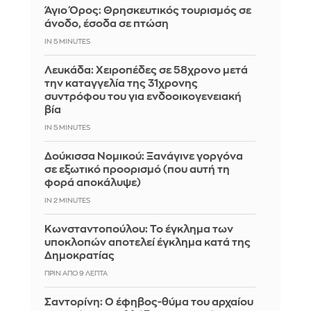
Άγιο Όρος: Θρησκευτικός τουρισμός σε
άνοδο, έσοδα σε πτώση
IN 5 MINUTES
Λευκάδα: Χειροπέδες σε 58χρονο μετά
την καταγγελία της 31χρονης
συντρόφου του για ενδοοικογενειακή
βία
IN 5 MINUTES
Δούκισσα Νομικού: Ξανάγινε γοργόνα
σε εξωτικό προορισμό (που αυτή τη
φορά αποκάλυψε)
IN 2 MINUTES
Κωνσταντοπούλου: Το έγκλημα των
υποκλοπών αποτελεί έγκλημα κατά της
Δημοκρατίας
ΠΡΙΝ ΑΠΌ 9 ΛΕΠΤΆ
Σαντορίνη: Ο έφηβος-θύμα του αρχαίου