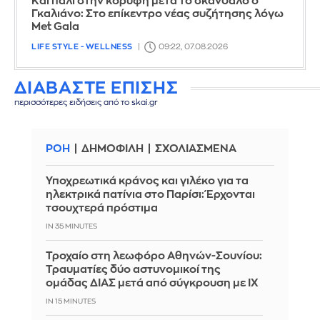
Και πάλι στην κορυφή μετά το σκάνδαλο ο
Γκαλιάνο: Στο επίκεντρο νέας συζήτησης λόγω
Met Gala
LIFE STYLE - WELLNESS
09:22, 07.08.2026
ΔΙΑΒΑΣΤΕ ΕΠΙΣΗΣ
περισσότερες ειδήσεις από το skai.gr
ΡΟΗ
ΔΗΜΟΦΙΛΗ
ΣΧΟΛΙΑΣΜΕΝΑ
Υποχρεωτικά κράνος και γιλέκο για τα
ηλεκτρικά πατίνια στο Παρίσι: Έρχονται
τσουχτερά πρόστιμα
IN 35 MINUTES
Τροχαίο στη λεωφόρο Αθηνών-Σουνίου:
Τραυματίες δύο αστυνομικοί της
ομάδας ΔΙΑΣ μετά από σύγκρουση με ΙΧ
IN 15 MINUTES