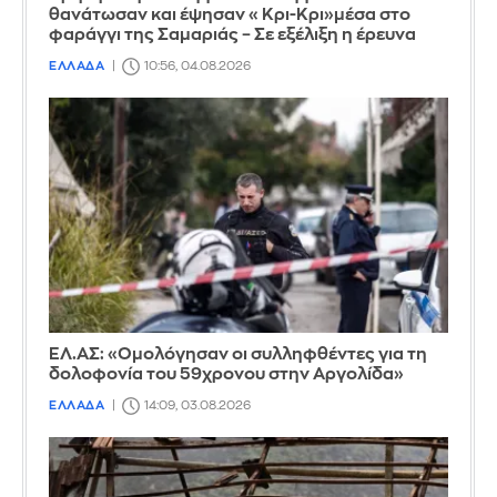
θανάτωσαν και έψησαν «Κρι-Κρι»μέσα στο
φαράγγι της Σαμαριάς – Σε εξέλιξη η έρευνα
ΕΛΛΑΔΑ
10:56, 04.08.2026
ΕΛ.ΑΣ: «Ομολόγησαν οι συλληφθέντες για τη
δολοφονία του 59χρονου στην Αργολίδα»
ΕΛΛΑΔΑ
14:09, 03.08.2026