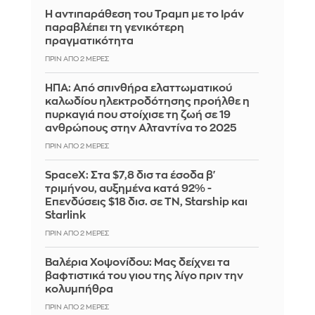
Η αντιπαράθεση του Τραμπ με το Ιράν
παραβλέπει τη γενικότερη
πραγματικότητα
ΠΡΙΝ ΑΠΌ 2 ΜΈΡΕΣ
ΗΠΑ: Από σπινθήρα ελαττωματικού
καλωδίου ηλεκτροδότησης προήλθε η
πυρκαγιά που στοίχισε τη ζωή σε 19
ανθρώπους στην Αλταντίνα το 2025
ΠΡΙΝ ΑΠΌ 2 ΜΈΡΕΣ
SpaceX: Στα $7,8 δισ τα έσοδα β'
τριμήνου, αυξημένα κατά 92% -
Επενδύσεις $18 δισ. σε ΤΝ, Starship και
Starlink
ΠΡΙΝ ΑΠΌ 2 ΜΈΡΕΣ
Βαλέρια Χοψονίδου: Μας δείχνει τα
βαφτιστικά του γιου της λίγο πριν την
κολυμπήθρα
ΠΡΙΝ ΑΠΌ 2 ΜΈΡΕΣ