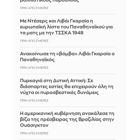
βαλλιστικούς πυραύλους
ΠΡΙΝ ΑΠΌ 2 ΜΈΡΕΣ
Με Ντέσερς και Λιβάι Γκαρσία η
ευρωπαϊκή λίστα του Παναθηναϊκού για
τα ματς με την ΤΣΣΚΑ 1948
ΠΡΙΝ ΑΠΌ 2 ΜΈΡΕΣ
Ανακοίνωσε τη «βόμβα» Λιβάι Γκαρσία ο
Παναθηναϊκός
ΠΡΙΝ ΑΠΌ 2 ΜΈΡΕΣ
Πυρκαγιά στη Δυτική Αττική: Σε
διάσπαρτες εστίες θα επιχειρούν όλη τη
νύχτα οι πυροσβεστικές δυνάμεις
ΠΡΙΝ ΑΠΌ 2 ΜΈΡΕΣ
Η αμερικανική κυβέρνηση ανακάλεσε τη
βίζα της πρέσβειρας της Βραζιλίας στην
Ουάσιγκτον
ΠΡΙΝ ΑΠΌ 2 ΜΈΡΕΣ