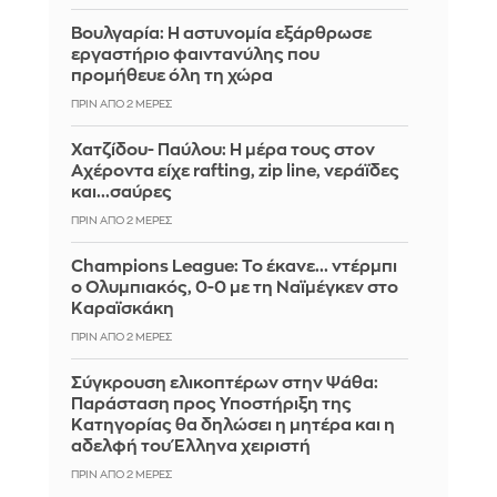
Βουλγαρία: Η αστυνομία εξάρθρωσε
εργαστήριο φαιντανύλης που
προμήθευε όλη τη χώρα
ΠΡΙΝ ΑΠΌ 2 ΜΈΡΕΣ
Χατζίδου- Παύλου: Η μέρα τους στον
Αχέροντα είχε rafting, zip line, νεράϊδες
και...σαύρες
ΠΡΙΝ ΑΠΌ 2 ΜΈΡΕΣ
Champions League: Το έκανε... ντέρμπι
ο Ολυμπιακός, 0-0 με τη Ναϊμέγκεν στο
Καραϊσκάκη
ΠΡΙΝ ΑΠΌ 2 ΜΈΡΕΣ
Σύγκρουση ελικοπτέρων στην Ψάθα:
Παράσταση προς Υποστήριξη της
Κατηγορίας θα δηλώσει η μητέρα και η
αδελφή του Έλληνα χειριστή
ΠΡΙΝ ΑΠΌ 2 ΜΈΡΕΣ