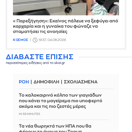
«Παρεξήγηση»: Εκείνος πάλευε να ξεφύγει από
καρχαρία και η γυναίκα του φώναζε να
σταματήσει τις ανοησίες
ΚΟΣΜΟΣ
19:37, 04.08.2026
ΔΙΑΒΑΣΤΕ ΕΠΙΣΗΣ
περισσότερες ειδήσεις από το skai.gr
ΡΟΗ
ΔΗΜΟΦΙΛΗ
ΣΧΟΛΙΑΣΜΕΝΑ
Το καλοκαιρινό κόλπο των γιαγιάδων
που κάνει το μαγείρεμα πιο υποφερτό
ακόμα και τις πιο ζεστές μέρες
IN 53 MINUTES
Τα νέα θωρηκτά των ΗΠΑ που θα
φέρουν το όνομα του Τραμπ