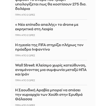
υπολογίζεται πως θα κοστίσουν 275 δισ.
δολάρια
ΠΡΙΝ ΑΠΌ 2 ΏΡΕΣ
«Νέο επίπεδο απειλής» το drone με
εκρηκτικά στη Λειψία
ΠΡΙΝ ΑΠΌ 2 ΏΡΕΣ
Η ηγεσία της FIFA στηρίζει πλήρως τον
πρόεδρο Ινφαντίνο
ΠΡΙΝ ΑΠΌ 2 ΏΡΕΣ
Wall Street: Κλείσιμο χωρίς κατεύθυνση,
αναμένοντας μια συμφωνία μεταξύ ΗΠΑ
και Ιράν
ΠΡΙΝ ΑΠΌ 3 ΏΡΕΣ
Η Σαουδική Αραβία μπορεί να σπάσει
την κυριαρχία των Χούθι στην Ερυθρά
Θάλασσα
ΠΡΙΝ ΑΠΌ 3 ΏΡΕΣ