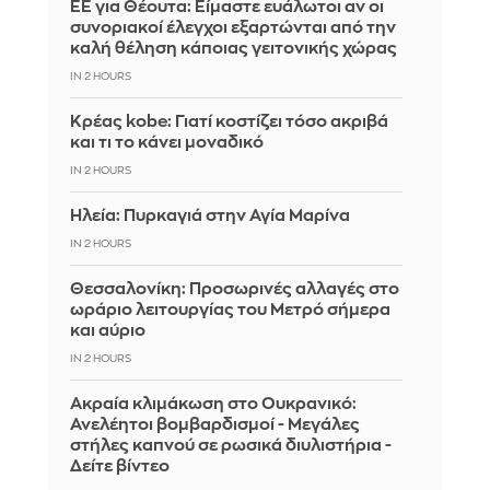
ΕΕ για Θέουτα: Είμαστε ευάλωτοι αν οι
συνοριακοί έλεγχοι εξαρτώνται από την
καλή θέληση κάποιας γειτονικής χώρας
IN 2 HOURS
Κρέας kobe: Γιατί κοστίζει τόσο ακριβά
και τι το κάνει μοναδικό
IN 2 HOURS
Ηλεία: Πυρκαγιά στην Αγία Μαρίνα
IN 2 HOURS
Θεσσαλονίκη: Προσωρινές αλλαγές στο
ωράριο λειτουργίας του Μετρό σήμερα
και αύριο
IN 2 HOURS
Ακραία κλιμάκωση στο Ουκρανικό:
Ανελέητοι βομβαρδισμοί - Μεγάλες
στήλες καπνού σε ρωσικά διυλιστήρια -
Δείτε βίντεο