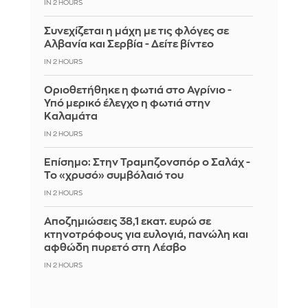
IN 2 HOURS
Συνεχίζεται η μάχη με τις φλόγες σε
Αλβανία και Σερβία - Δείτε βίντεο
IN 2 HOURS
Οριοθετήθηκε η φωτιά στο Αγρίνιο -
Υπό μερικό έλεγχο η φωτιά στην
Καλαμάτα
IN 2 HOURS
Επίσημο: Στην Τραμπζονσπόρ ο Σαλάχ -
Το «χρυσό» συμβόλαιό του
IN 2 HOURS
Αποζημιώσεις 38,1 εκατ. ευρώ σε
κτηνοτρόφους για ευλογιά, πανώλη και
αφθώδη πυρετό στη Λέσβο
IN 2 HOURS