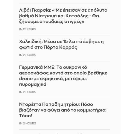
Λιβάι Γκαρσία: «Με έπεισαν σε απόλυτο
βαθμό Νίστρουπ και Κοτσόλης - Θα
ζήσουμε σπουδαίες στιγμές»
IN 2 HOURS
Χαλκιδική: Μέσα σε 15 λεπτά έσβησε η
φωτιά στο Πόρτο Καρράς
IN 2 HOURS
Γερμανικά ΜΜΕ: Το ουκρανικό
αεροσκάφος κοντά στο οποίο βρέθηκε
drone με εκρηκτικά, μετέφερε
πυρομαχικά
IN 2 HOURS
Ντορέττα Παπαδημητρίου: Πόσο
βιαζόταν να φύγει από το κομμωτήριο;
Τόσο!
IN 2 HOURS