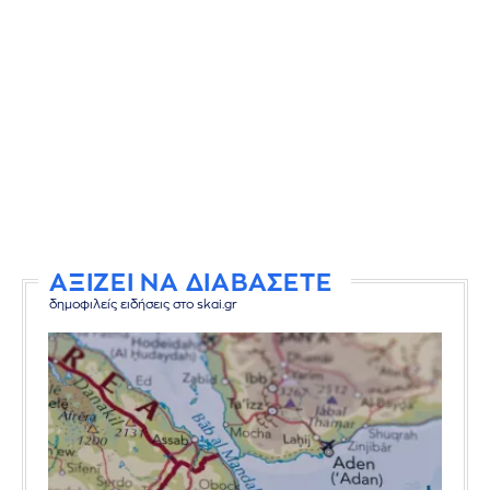
ΑΞΙΖΕΙ ΝΑ ΔΙΑΒΑΣΕΤΕ
δημοφιλείς ειδήσεις στο skai.gr