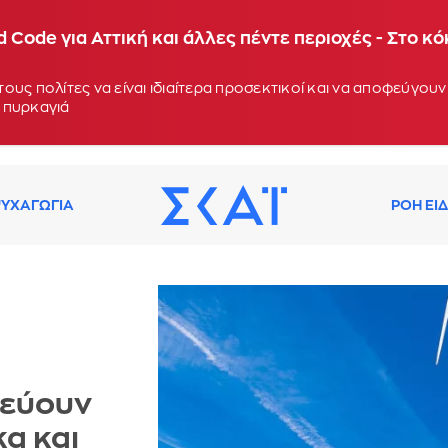
 Code για Αττική και άλλες πέντε περιοχές - Στο κ
ους πολίτες να είναι ιδιαίτερα προσεκτικοί και να αποφεύγο
 πυρκαγιά
ΥΧΑΓΩΓΙΑ
ΡΟΗ ΕΙ
νεύουν
κα και