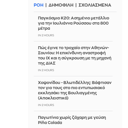
ΡΟΗ
ΔΗΜΟΦΙΛΗ
ΣΧΟΛΙΑΣΜΕΝΑ
Παγκόσμιο Κ20: Ασημένιο μετάλλιο
για την Ιουλιάννα Ρούσσου στα 800
μέτρα
IN 2 HOURS
Πώς έγινε το τροχαίο στην Αθηνών-
Σουνίου: Η επικίνδυνη αναστροφή
του ΙΧ και η σύγκρουση με τη μηχανή
της ΔΙΑΣ
IN 2 HOURS
Χοψονίδου - Βλωτιδέλλης: Βάφτισαν
τον γιο τους στο πιο εντυπωσιακό
εκκλησάκι της Βουλιαγμένης
(Αποκλειστικό)
IN 2 HOURS
Παγωτίνια χωρίς ζάχαρη με γεύση
Piña Colada