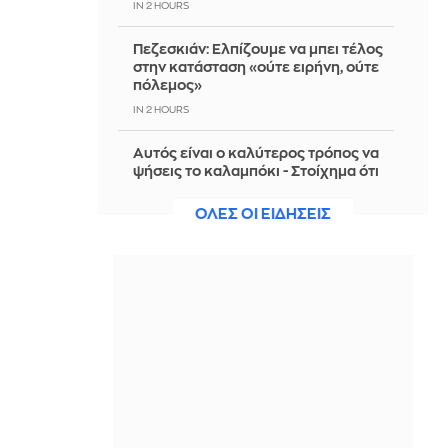
IN 2 HOURS
Πεζεσκιάν: Ελπίζουμε να μπει τέλος
στην κατάσταση «ούτε ειρήνη, ούτε
πόλεμος»
IN 2 HOURS
Αυτός είναι ο καλύτερος τρόπος να
ψήσεις το καλαμπόκι - Στοίχημα ότι
δεν τον έχεις δοκιμάσει ξανά
ΟΛΕΣ ΟΙ ΕΙΔΗΣΕΙΣ
IN 2 HOURS
«Δεν είχα δει ποτέ τέτοιο άνεμο»: Οι
εμπειρίες Ελλήνων και Γάλλων
πυροσβεστών από τα πύρινα μέτωπα
IN 2 HOURS
Προς εκτύπωση το πολλαπλό βιβλίο -
«Σύγχρονο εκπαιδευτικό υλικό, τόσο
σε έντυπη όσο και σε ηλεκτρονική
μορφή»
IN 2 HOURS