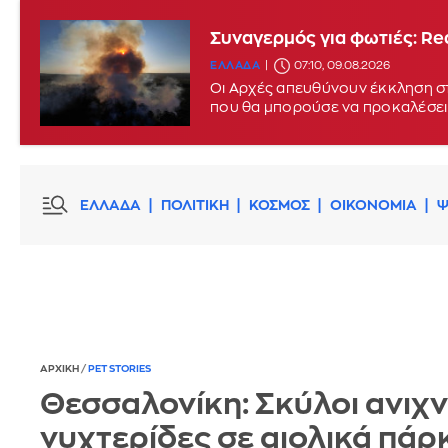
Συναγερμός για φωτιές: Red
ΕΛΛΑΔΑ
07:10, 09.08.2026
Οι Αρχές απευθύνουν έκκληση στ
που θα μπορούσε να προκαλέσει
ΕΛΛΑΔΑ
ΠΟΛΙΤΙΚΗ
ΚΟΣΜΟΣ
ΟΙΚΟΝΟΜΙΑ
Ψ
ΑΡΧΙΚΗ
/
PET STORIES
Θεσσαλονίκη: Σκύλοι ανιχ
νυχτερίδες σε αιολικά πάρ