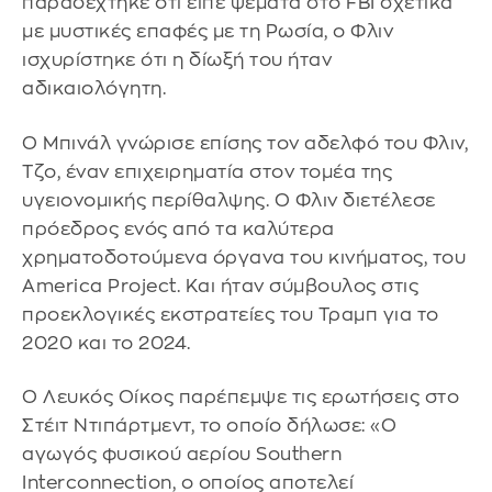
παραδέχτηκε ότι είπε ψέματα στο FBI σχετικά
με μυστικές επαφές με τη Ρωσία, ο Φλιν
ισχυρίστηκε ότι η δίωξή του ήταν
αδικαιολόγητη.
Ο Μπινάλ γνώρισε επίσης τον αδελφό του Φλιν,
Τζο, έναν επιχειρηματία στον τομέα της
υγειονομικής περίθαλψης. Ο Φλιν διετέλεσε
πρόεδρος ενός από τα καλύτερα
χρηματοδοτούμενα όργανα του κινήματος, του
America Project. Και ήταν σύμβουλος στις
προεκλογικές εκστρατείες του Τραμπ για το
2020 και το 2024.
Ο Λευκός Οίκος παρέπεμψε τις ερωτήσεις στο
Στέιτ Ντιπάρτμεντ, το οποίο δήλωσε: «Ο
αγωγός φυσικού αερίου Southern
Interconnection, ο οποίος αποτελεί