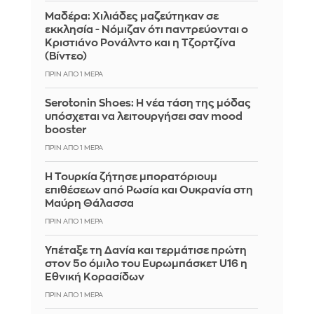
Μαδέρα: Χιλιάδες μαζεύτηκαν σε
εκκλησία - Νόμιζαν ότι παντρεύονται ο
Κριστιάνο Ρονάλντο και η Τζορτζίνα
(Βίντεο)
ΠΡΙΝ ΑΠΌ 1 ΜΈΡΑ
Serotonin Shoes: Η νέα τάση της μόδας
υπόσχεται να λειτουργήσει σαν mood
booster
ΠΡΙΝ ΑΠΌ 1 ΜΈΡΑ
Η Τουρκία ζήτησε μπορατόριουμ
επιθέσεων από Ρωσία και Ουκρανία στη
Μαύρη Θάλασσα
ΠΡΙΝ ΑΠΌ 1 ΜΈΡΑ
Υπέταξε τη Δανία και τερμάτισε πρώτη
στον 5ο όμιλο του Ευρωμπάσκετ U16 η
Εθνική Κορασίδων
ΠΡΙΝ ΑΠΌ 1 ΜΈΡΑ