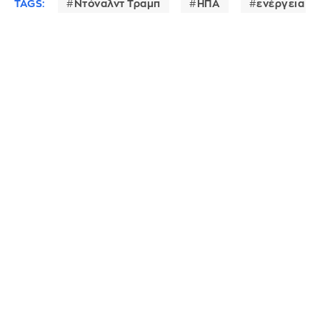
TAGS:
Ντόναλντ Τραμπ
ΗΠΑ
ενέργεια