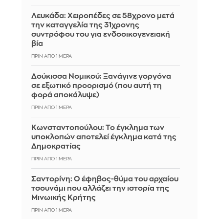
Λευκάδα: Χειροπέδες σε 58χρονο μετά
την καταγγελία της 31χρονης
συντρόφου του για ενδοοικογενειακή
βία
ΠΡΙΝ ΑΠΌ 1 ΜΈΡΑ
Δούκισσα Νομικού: Ξανάγινε γοργόνα
σε εξωτικό προορισμό (που αυτή τη
φορά αποκάλυψε)
ΠΡΙΝ ΑΠΌ 1 ΜΈΡΑ
Κωνσταντοπούλου: Το έγκλημα των
υποκλοπών αποτελεί έγκλημα κατά της
Δημοκρατίας
ΠΡΙΝ ΑΠΌ 1 ΜΈΡΑ
Σαντορίνη: Ο έφηβος-θύμα του αρχαίου
τσουνάμι που αλλάζει την ιστορία της
Μινωικής Κρήτης
ΠΡΙΝ ΑΠΌ 1 ΜΈΡΑ