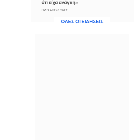
ότι είχα ανάγκη»
ΠΡΙΝ ΑΠΌ 3 ΏΡΕΣ
ΟΛΕΣ ΟΙ ΕΙΔΗΣΕΙΣ
Η ξηρασία απειλεί την
ηλεκτροδότηση της Ευρώπης
ΠΡΙΝ ΑΠΌ 4 ΏΡΕΣ
Βραδινό Magazino 07-08-2026
ΠΡΙΝ ΑΠΌ 4 ΏΡΕΣ
Μαρίνα Βερνίκου: Έπιασε
λαγοκέφαλο κι έχει κάτι να σου πει
για αυτό
ΠΡΙΝ ΑΠΌ 4 ΏΡΕΣ
Η Ισπανία ξεκινά ελέγχους στους
ταξιδιώτες από Ιταλία - Από τα
μεσάνυχτα του Σαββάτου έως τις 7
Σεπτεμβρίου
ΠΡΙΝ ΑΠΌ 4 ΏΡΕΣ