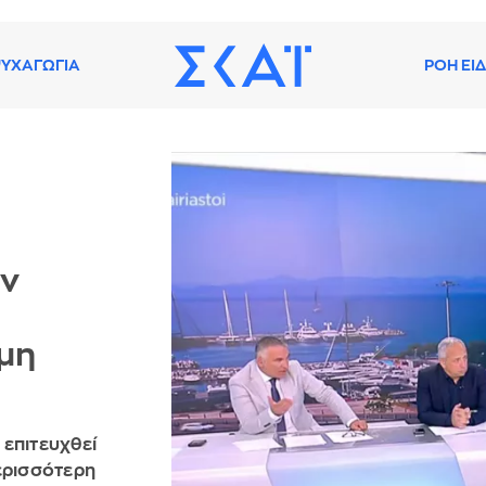
ΥΧΑΓΩΓΙΑ
ΡΟΗ ΕΙ
ην
μη
 επιτευχθεί
ερισσότερη