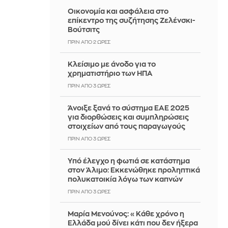
Οικονομία και ασφάλεια στο
επίκεντρο της συζήτησης Ζελένσκι-
Βούτσιτς
ΠΡΙΝ ΑΠΌ 2 ΏΡΕΣ
Κλείσιμο με άνοδο για το
χρηματιστήριο των ΗΠΑ
ΠΡΙΝ ΑΠΌ 3 ΏΡΕΣ
Άνοιξε ξανά το σύστημα ΕΑΕ 2025
για διορθώσεις και συμπληρώσεις
στοιχείων από τους παραγωγούς
ΠΡΙΝ ΑΠΌ 3 ΏΡΕΣ
Yπό έλεγχο η φωτιά σε κατάστημα
στον Άλιμο: Εκκενώθηκε προληπτικά
πολυκατοικία λόγω των καπνών
ΠΡΙΝ ΑΠΌ 3 ΏΡΕΣ
Μαρία Μενούνος: «Κάθε χρόνο η
Ελλάδα μού δίνει κάτι που δεν ήξερα