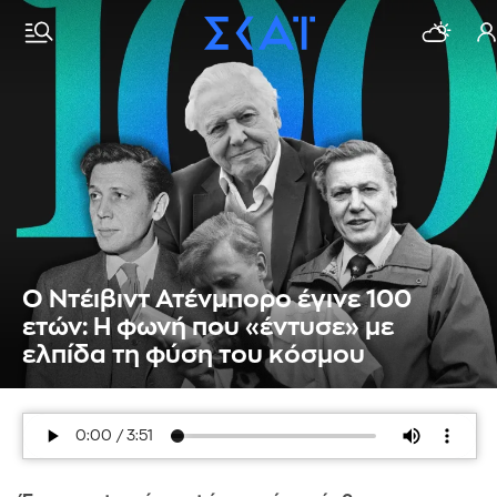
Ο Ντέιβιντ Ατένμπορο έγινε 100
ετών: Η φωνή που «έντυσε» με
ελπίδα τη φύση του κόσμου