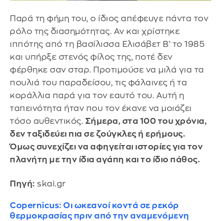
Παρά τη φήμη του, ο ίδιος απέφευγε πάντα τον
ρόλο της διασημότητας. Αν και χρίστηκε
ιππότης από τη βασίλισσα Ελισάβετ Β’ το 1985
και υπήρξε στενός φίλος της, ποτέ δεν
φέρθηκε σαν σταρ. Προτιμούσε να μιλά για τα
πουλιά του παραδείσου, τις φάλαινες ή τα
κοράλλια παρά για τον εαυτό του. Αυτή η
ταπεινότητα ήταν που τον έκανε να μοιάζει
τόσο αυθεντικός.
Σήμερα, στα 100 του χρόνια,
δεν ταξιδεύει πια σε ζούγκλες ή ερήμους.
Όμως συνεχίζει να αφηγείται ιστορίες για τον
πλανήτη με την ίδια αγάπη και το ίδιο πάθος.
Πηγή:
skai.gr
Copernicus: Οι ωκεανοί κοντά σε ρεκόρ
θερμοκρασίας πριν από την αναμενόμενη