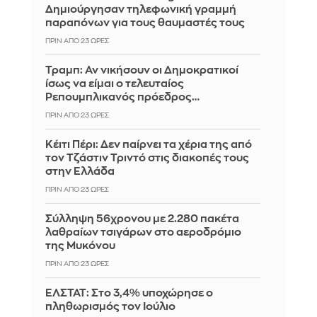
Δημιούργησαν τηλεφωνική γραμμή
παραπόνων για τους θαυμαστές τους
ΠΡΙΝ ΑΠΌ 23 ΏΡΕΣ
Τραμπ: Αν νικήσουν οι Δημοκρατικοί
ίσως να είμαι ο τελευταίος
Ρεπουμπλικανός πρόεδρος…
ΠΡΙΝ ΑΠΌ 23 ΏΡΕΣ
Κέιτι Πέρι: Δεν παίρνει τα χέρια της από
τον Τζάστιν Τριντό στις διακοπές τους
στην Ελλάδα
ΠΡΙΝ ΑΠΌ 23 ΏΡΕΣ
Σύλληψη 56χρονου με 2.280 πακέτα
λαθραίων τσιγάρων στο αεροδρόμιο
της Μυκόνου
ΠΡΙΝ ΑΠΌ 23 ΏΡΕΣ
ΕΛΣΤΑΤ: Στο 3,4% υποχώρησε ο
πληθωρισμός τον Ιούλιο