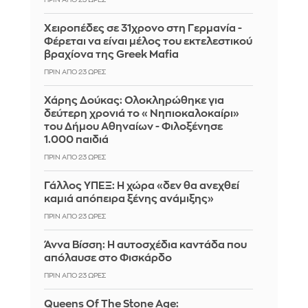
Χειροπέδες σε 31χρονο στη Γερμανία -
Φέρεται να είναι μέλος του εκτελεστικού
βραχίονα της Greek Mafia
ΠΡΙΝ ΑΠΌ 23 ΏΡΕΣ
Χάρης Δούκας: Ολοκληρώθηκε για
δεύτερη χρονιά το «Νηπιοκαλοκαίρι»
του Δήμου Αθηναίων - Φιλοξένησε
1.000 παιδιά
ΠΡΙΝ ΑΠΌ 23 ΏΡΕΣ
Γάλλος ΥΠΕΞ: Η χώρα «δεν θα ανεχθεί
καμιά απόπειρα ξένης ανάμιξης»
ΠΡΙΝ ΑΠΌ 23 ΏΡΕΣ
Άννα Βίσση: Η αυτοσχέδια καντάδα που
απόλαυσε στο Φισκάρδο
ΠΡΙΝ ΑΠΌ 23 ΏΡΕΣ
Queens Of The Stone Age: