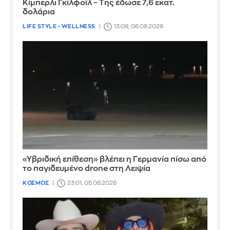
Κίμπερλι Γκίλφοϊλ – Της έδωσε 7,6 εκατ.
δολάρια
LIFE STYLE - WELLNESS
13:09, 06.08.2026
«Υβριδική επίθεση» βλέπει η Γερμανία πίσω από
το παγιδευμένο drone στη Λειψία
ΚΟΣΜΟΣ
23:01, 05.08.2026