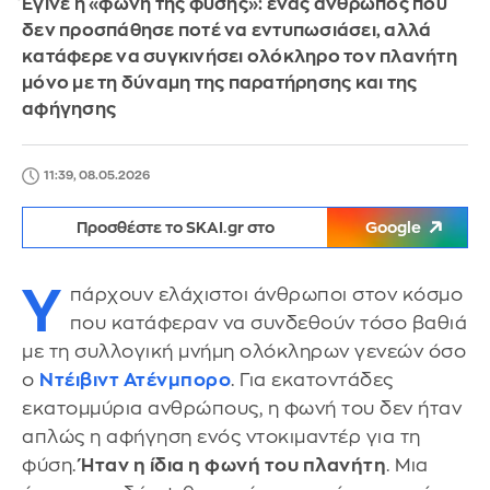
Έγινε η «φωνή της φύσης»: ένας άνθρωπος που
δεν προσπάθησε ποτέ να εντυπωσιάσει, αλλά
κατάφερε να συγκινήσει ολόκληρο τον πλανήτη
μόνο με τη δύναμη της παρατήρησης και της
αφήγησης
11:39, 08.05.2026
Προσθέστε το SKAI.gr στο
Google
Υ
πάρχουν ελάχιστοι άνθρωποι στον κόσμο
που κατάφεραν να συνδεθούν τόσο βαθιά
με τη συλλογική μνήμη ολόκληρων γενεών όσο
ο
Ντέιβιντ Ατένμπορο
. Για εκατοντάδες
εκατομμύρια ανθρώπους, η φωνή του δεν ήταν
απλώς η αφήγηση ενός ντοκιμαντέρ για τη
φύση.
Ήταν η ίδια η φωνή του πλανήτη
. Μια