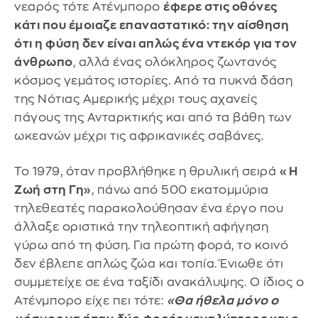
νεαρός τότε Ατένμπορο
έφερε στις οθόνες
κάτι που έμοιαζε επαναστατικό: την αίσθηση
ότι η φύση δεν είναι απλώς ένα ντεκόρ για τον
άνθρωπο
, αλλά ένας ολόκληρος ζωντανός
κόσμος γεμάτος ιστορίες. Από τα πυκνά δάση
της Νότιας Αμερικής μέχρι τους αχανείς
πάγους της Ανταρκτικής και από τα βάθη των
ωκεανών μέχρι τις αφρικανικές σαβάνες.
Το 1979, όταν προβλήθηκε η θρυλική σειρά
«Η
Ζωή στη Γη»
, πάνω από 500 εκατομμύρια
τηλεθεατές παρακολούθησαν ένα έργο που
άλλαξε οριστικά την τηλεοπτική αφήγηση
γύρω από τη φύση. Για πρώτη φορά, το κοινό
δεν έβλεπε απλώς ζώα και τοπία. Ένιωθε ότι
συμμετείχε σε ένα ταξίδι ανακάλυψης. Ο ίδιος ο
Ατένμπορο είχε πει τότε:
«Θα ήθελα μόνο ο