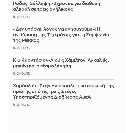
Ρόδος: Σύλληψη 73χρονου για διάθεση
αλκοόλ σε τρεις ανήλικους
IN 2 HOURS
«Δεν υπάρχει λόγος να ανησυχούμε»: Η
αντίδραση της Τεχεράνης για τη Συμφωνία
της Μέκκας
IN 2 HOURS
Κιμ Καρντάσιαν-Λιούις Χάμιλτον: Αγκαλιές,
μπικίνι και η εξομολόγηση
IN 2 HOURS
Χαρδαλιάς: Στην Ηλιούπολη η κατασκευή της
πρώτης από τις τρεις Στέγες
Υποστηριζόμενης Διαβίωσης ΑμεΑ
IN 2 HOURS