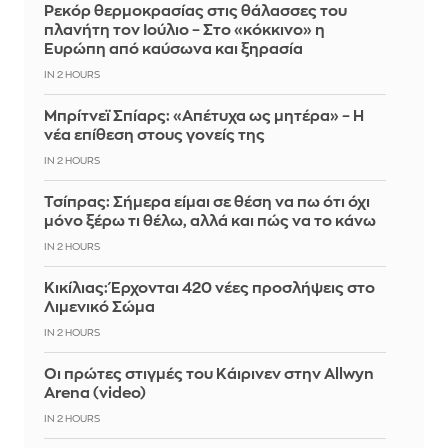
Ρεκόρ θερμοκρασίας στις θάλασσες του
πλανήτη τον Ιούλιο – Στο «κόκκινο» η
Ευρώπη από καύσωνα και ξηρασία
IN 2 HOURS
Μπρίτνεϊ Σπίαρς: «Απέτυχα ως μητέρα» – Η
νέα επίθεση στους γονείς της
IN 2 HOURS
Τσίπρας: Σήμερα είμαι σε θέση να πω ότι όχι
μόνο ξέρω τι θέλω, αλλά και πώς να το κάνω
IN 2 HOURS
Κικίλιας: Έρχονται 420 νέες προσλήψεις στο
Λιμενικό Σώμα
IN 2 HOURS
Οι πρώτες στιγμές του Κάιρινεν στην Allwyn
Arena (video)
IN 2 HOURS