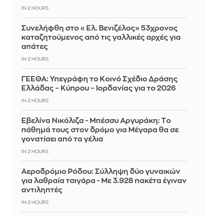
IN 2 HOURS
Συνελήφθη στο «Ελ. Βενιζέλος» 53χρονος
καταζητούμενος από τις γαλλικές αρχές για
απάτες
IN 2 HOURS
ΓΕΕΘΑ: Υπεγράφη το Κοινό Σχέδιο Δράσης
Ελλάδας – Κύπρου – Ιορδανίας για το 2026
IN 2 HOURS
Εβελίνα Νικόλιζα - Μπέσσυ Αργυράκη: Tο
πάθημά τους στον δρόμο για Μέγαρα θα σε
γονατίσει από τα γέλια
IN 2 HOURS
Αεροδρόμιο Ρόδου: Σύλληψη δύο γυναικών
για λαθραία τσιγάρα - Με 3.928 πακέτα έγιναν
αντιληπτές
IN 2 HOURS