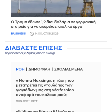
Ο Τραμπ έδωσε 1,2 δισ. δολάρια σε γερμανική
εταιρεία για να ακυρώσει αιολικά έργα
BUSINESS
14:00, 07.08.2026
ΔΙΑΒΑΣΤΕ ΕΠΙΣΗΣ
περισσότερες ειδήσεις από το skai.gr
ΡΟΗ
ΔΗΜΟΦΙΛΗ
ΣΧΟΛΙΑΣΜΕΝΑ
«Nonna Maxxing», η τάση που
μετατρέπει τις ντουλάπες των
γιαγιάδων μας στη νέα fashion
αναφορά του καλοκαιριού;
ΠΡΙΝ ΑΠΌ 11 ΏΡΕΣ
«Ψήθηκαν» Βόρεια Ελλάδα και