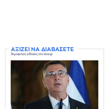
ΑΞΙΖΕΙ ΝΑ ΔΙΑΒΑΣΕΤΕ
δημοφιλείς ειδήσεις στο skai.gr