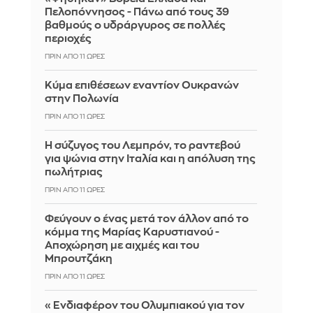
Πελοπόννησος - Πάνω από τους 39
βαθμούς ο υδράργυρος σε πολλές
περιοχές
ΠΡΙΝ ΑΠΌ 11 ΏΡΕΣ
Κύμα επιθέσεων εναντίον Ουκρανών
στην Πολωνία
ΠΡΙΝ ΑΠΌ 11 ΏΡΕΣ
Η σύζυγος του Λεμπρόν, το ραντεβού
για ψώνια στην Ιταλία και η απόλυση της
πωλήτριας
ΠΡΙΝ ΑΠΌ 11 ΏΡΕΣ
Φεύγουν ο ένας μετά τον άλλον από το
κόμμα της Μαρίας Καρυστιανού -
Αποχώρηση με αιχμές και του
Μπρουτζάκη
ΠΡΙΝ ΑΠΌ 11 ΏΡΕΣ
«Ενδιαφέρον του Ολυμπιακού για τον