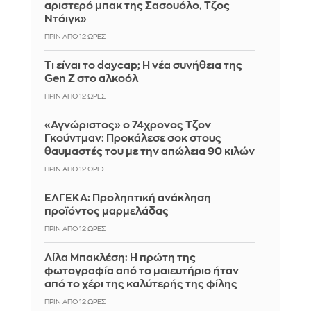
αριστερό μπακ της Σασουόλο, Τζος
Ντόιγκ»
ΠΡΙΝ ΑΠΌ 12 ΏΡΕΣ
Τι είναι το daycap; Η νέα συνήθεια της
Gen Z στο αλκοόλ
ΠΡΙΝ ΑΠΌ 12 ΏΡΕΣ
«Αγνώριστος» ο 74χρονος Τζον
Γκούντμαν: Προκάλεσε σοκ στους
θαυμαστές του με την απώλεια 90 κιλών
ΠΡΙΝ ΑΠΌ 12 ΏΡΕΣ
ΕΛΓΕΚΑ: Προληπτική ανάκληση
προϊόντος μαρμελάδας
ΠΡΙΝ ΑΠΌ 12 ΏΡΕΣ
Λίλα Μπακλέση: Η πρώτη της
φωτογραφία από το μαιευτήριο ήταν
από το χέρι της καλύτερής της φίλης
ΠΡΙΝ ΑΠΌ 12 ΏΡΕΣ