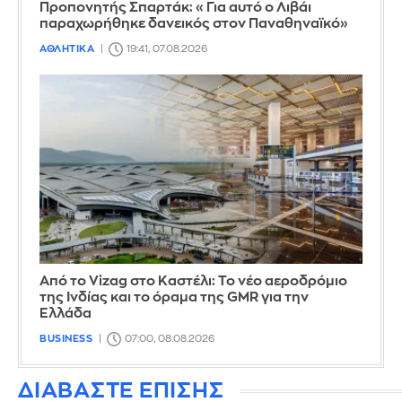
Προπονητής Σπαρτάκ: «Για αυτό ο Λιβάι
παραχωρήθηκε δανεικός στον Παναθηναϊκό»
ΑΘΛΗΤΙΚΑ
19:41, 07.08.2026
Από το Vizag στο Καστέλι: Το νέο αεροδρόμιο
της Ινδίας και το όραμα της GMR για την
Ελλάδα
BUSINESS
07:00, 08.08.2026
ΔΙΑΒΑΣΤΕ ΕΠΙΣΗΣ