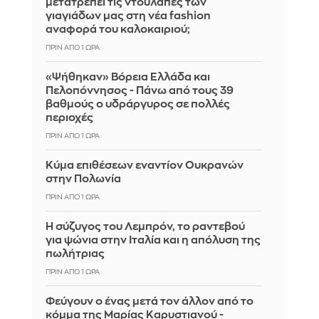
μετατρέπει τις ντουλάπες των
γιαγιάδων μας στη νέα fashion
αναφορά του καλοκαιριού;
ΠΡΙΝ ΑΠΌ 1 ΏΡΑ
«Ψήθηκαν» Βόρεια Ελλάδα και
Πελοπόννησος - Πάνω από τους 39
βαθμούς ο υδράργυρος σε πολλές
περιοχές
ΠΡΙΝ ΑΠΌ 1 ΏΡΑ
Κύμα επιθέσεων εναντίον Ουκρανών
στην Πολωνία
ΠΡΙΝ ΑΠΌ 1 ΏΡΑ
Η σύζυγος του Λεμπρόν, το ραντεβού
για ψώνια στην Ιταλία και η απόλυση της
πωλήτριας
ΠΡΙΝ ΑΠΌ 1 ΏΡΑ
Φεύγουν ο ένας μετά τον άλλον από το
κόμμα της Μαρίας Καρυστιανού -