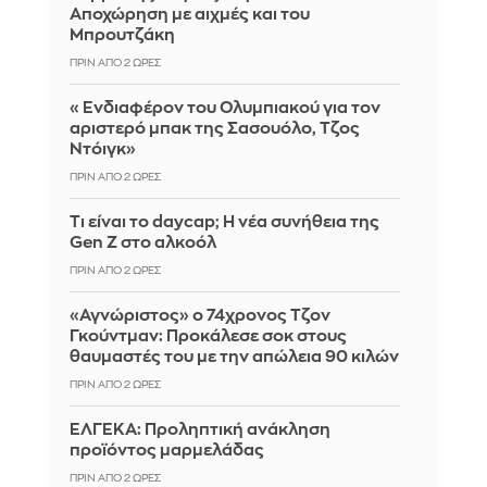
Αποχώρηση με αιχμές και του
Μπρουτζάκη
ΠΡΙΝ ΑΠΌ 2 ΏΡΕΣ
«Ενδιαφέρον του Ολυμπιακού για τον
αριστερό μπακ της Σασουόλο, Τζος
Ντόιγκ»
ΠΡΙΝ ΑΠΌ 2 ΏΡΕΣ
Τι είναι το daycap; Η νέα συνήθεια της
Gen Z στο αλκοόλ
ΠΡΙΝ ΑΠΌ 2 ΏΡΕΣ
«Αγνώριστος» ο 74χρονος Τζον
Γκούντμαν: Προκάλεσε σοκ στους
θαυμαστές του με την απώλεια 90 κιλών
ΠΡΙΝ ΑΠΌ 2 ΏΡΕΣ
ΕΛΓΕΚΑ: Προληπτική ανάκληση
προϊόντος μαρμελάδας
ΠΡΙΝ ΑΠΌ 2 ΏΡΕΣ