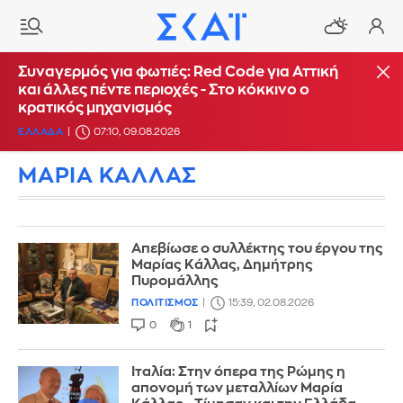
Συναγερμός για φωτιές: Red Code για Αττική
και άλλες πέντε περιοχές - Στο κόκκινο ο
κρατικός μηχανισμός
ΕΛΛΑΔΑ
07:10, 09.08.2026
ΜΑΡΙΑ ΚΑΛΛΑΣ
Απεβίωσε ο συλλέκτης του έργου της
Μαρίας Κάλλας, Δημήτρης
Πυρομάλλης
ΠΟΛΙΤΙΣΜΟΣ
15:39, 02.08.2026
0
1
Ιταλία: Στην όπερα της Ρώμης η
απονομή των μεταλλίων Μαρία