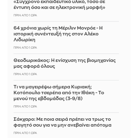
«Σύγχρονο εκπαιδευτικό υλικό, τόσο σε
έντυπη όσο και σε ηλεκτρονική μορφή»
ΠΡΙΝ ΑΠΌ 1 ΏΡΑ
64 χρόνια χωρίς τη Μέριλιν Μονρόε - Η
ιστορική συνέντευξή της στον Αλέκο
Λιδωρίκη
ΠΡΙΝ ΑΠΌ 1 ΏΡΑ
Θεοδωρικάκος: Η ενίσχυση της βιομηχανίας
μας αφορά όλους
ΠΡΙΝ ΑΠΌ 1 ΏΡΑ
Τι να μαγειρέψω σήμερα Κυριακή;
Κοτόπουλο τσερέπα από την Ιθάκη - Το
μενού της εβδομάδας (3-9/8)
ΠΡΙΝ ΑΠΌ 1 ΏΡΑ
Σάκχαρο: Με ποια σειρά πρέπει να τρως το
φαγητό σου για να μην ανεβαίνει απότομα
ΠΡΙΝ ΑΠΌ 1 ΏΡΑ