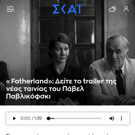
«Fatherland»: Δείτε το trailer της
νέας ταινίας του Πάβελ
Παβλικόφσκι