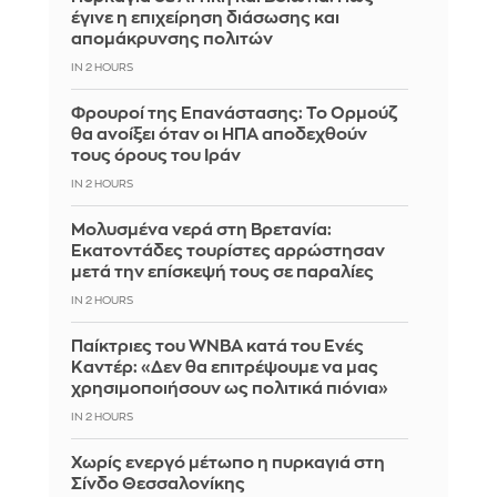
έγινε η επιχείρηση διάσωσης και
απομάκρυνσης πολιτών
IN 2 HOURS
Φρουροί της Επανάστασης: Το Ορμούζ
θα ανοίξει όταν οι ΗΠΑ αποδεχθούν
τους όρους του Ιράν
IN 2 HOURS
Μολυσμένα νερά στη Βρετανία:
Εκατοντάδες τουρίστες αρρώστησαν
μετά την επίσκεψή τους σε παραλίες
IN 2 HOURS
Παίκτριες του WNBA κατά του Ενές
Καντέρ: «Δεν θα επιτρέψουμε να μας
χρησιμοποιήσουν ως πολιτικά πιόνια»
IN 2 HOURS
Χωρίς ενεργό μέτωπο η πυρκαγιά στη
Σίνδο Θεσσαλονίκης