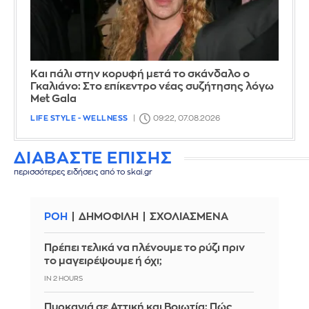
Και πάλι στην κορυφή μετά το σκάνδαλο ο
Γκαλιάνο: Στο επίκεντρο νέας συζήτησης λόγω
Met Gala
LIFE STYLE - WELLNESS
09:22, 07.08.2026
ΔΙΑΒΑΣΤΕ ΕΠΙΣΗΣ
περισσότερες ειδήσεις από το skai.gr
ΡΟΗ
ΔΗΜΟΦΙΛΗ
ΣΧΟΛΙΑΣΜΕΝΑ
Πρέπει τελικά να πλένουμε το ρύζι πριν
το μαγειρέψουμε ή όχι;
IN 2 HOURS
Πυρκαγιά σε Αττική και Βοιωτία: Πώς