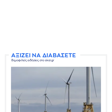
ΑΞΙΖΕΙ ΝΑ ΔΙΑΒΑΣΕΤΕ
δημοφιλείς ειδήσεις στο skai.gr