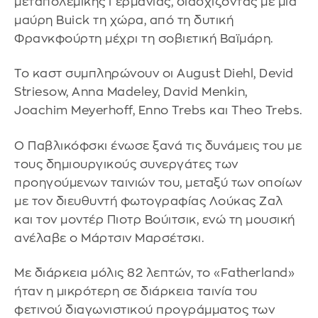
μεταπολεμικής Γερμανίας, διασχίζοντας με μια
μαύρη Buick τη χώρα, από τη δυτική
Φρανκφούρτη μέχρι τη σοβιετική Βαϊμάρη.
Το καστ συμπληρώνουν οι August Diehl, Devid
Striesow, Anna Madeley, David Menkin,
Joachim Meyerhoff, Enno Trebs και Theo Trebs.
Ο Παβλικόφσκι ένωσε ξανά τις δυνάμεις του με
τους δημιουργικούς συνεργάτες των
προηγούμενων ταινιών του, μεταξύ των οποίων
με τον διευθυντή φωτογραφίας Λούκας Ζαλ
και τον μοντέρ Πιοτρ Βούιτσικ, ενώ τη μουσική
ανέλαβε ο Μάρτσιν Μαρσέτσκι.
Με διάρκεια μόλις 82 λεπτών, το «Fatherland»
ήταν η μικρότερη σε διάρκεια ταινία του
φετινού διαγωνιστικού προγράμματος των