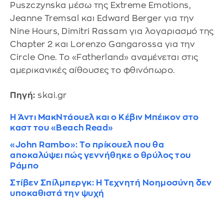
Puszczynska μέσω της Extreme Emotions,
Jeanne Tremsal και Edward Berger για την
Nine Hours, Dimitri Rassam για λογαριασμό της
Chapter 2 και Lorenzo Gangarossa για την
Circle One. Το «Fatherland» αναμένεται στις
αμερικανικές αίθουσες το φθινόπωρο.
Πηγή:
skai.gr
Η Άντι ΜακΝτάουελ και ο Κέβιν Μπέικον στο
καστ του «Beach Read»
«John Rambo»: Το πρίκουελ που θα
αποκαλύψει πώς γεννήθηκε ο θρύλος του
Ράμπο
Στίβεν Σπίλμπεργκ: Η Τεχνητή Νοημοσύνη δεν
υποκαθιστά την ψυχή