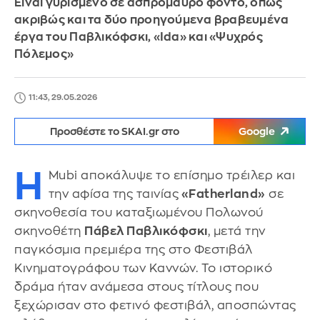
Eίναι γυρισμένο σε ασπρόμαυρο φόντο, όπως
ακριβώς και τα δύο προηγούμενα βραβευμένα
έργα του Παβλικόφσκι, «Ida» και «Ψυχρός
Πόλεμος»
11:43, 29.05.2026
Προσθέστε το SKAI.gr στο
Google
Η
Mubi αποκάλυψε το επίσημο τρέιλερ και
την αφίσα της ταινίας
«Fatherland»
σε
σκηνοθεσία του καταξιωμένου Πολωνού
σκηνοθέτη
Πάβελ Παβλικόφσκι
, μετά την
παγκόσμια πρεμιέρα της στο Φεστιβάλ
Κινηματογράφου των Καννών. Το ιστορικό
δράμα ήταν ανάμεσα στους τίτλους που
ξεχώρισαν στο φετινό φεστιβάλ, αποσπώντας