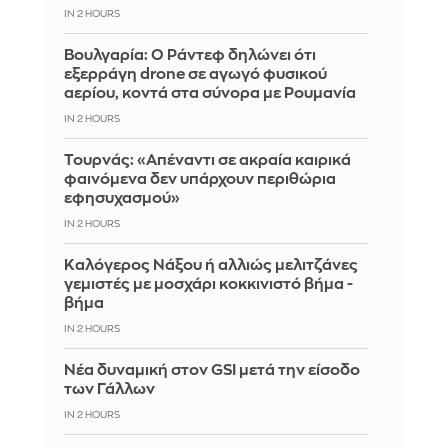
IN 2 HOURS
Βουλγαρία: Ο Ράντεφ δηλώνει ότι
εξερράγη drone σε αγωγό φυσικού
αερίου, κοντά στα σύνορα με Ρουμανία
IN 2 HOURS
Τουρνάς: «Απέναντι σε ακραία καιρικά
φαινόμενα δεν υπάρχουν περιθώρια
εφησυχασμού»
IN 2 HOURS
Καλόγερος Νάξου ή αλλιώς μελιτζάνες
γεμιστές με μοσχάρι κοκκινιστό βήμα -
βήμα
IN 2 HOURS
Νέα δυναμική στον GSI μετά την είσοδο
των Γάλλων
IN 2 HOURS