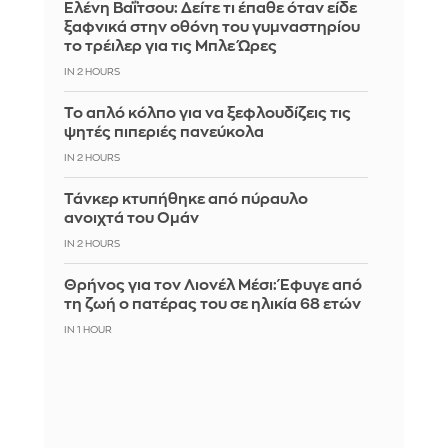
Ελένη Βαΐτσου: Δείτε τι έπαθε όταν είδε
ξαφνικά στην οθόνη του γυμναστηρίου
το τρέιλερ για τις Μπλε Ώρες
IN 2 HOURS
Το απλό κόλπο για να ξεφλουδίζεις τις
ψητές πιπεριές πανεύκολα
IN 2 HOURS
Τάνκερ κτυπήθηκε από πύραυλο
ανοιχτά του Ομάν
IN 2 HOURS
Θρήνος για τον Λιονέλ Μέσι: Έφυγε από
τη ζωή ο πατέρας του σε ηλικία 68 ετών
IN 1 HOUR