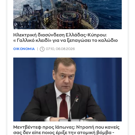
Ηλεκτρική διασύνδεση Ελλάδας-Κύπρου:
«Γαλλικό κλειδί» για να ξεπαγώσει το καλώδιο
ΟΙΚΟΝΟΜΙΑ
07:10, 06.08.2026
Μεντβέντεφ προς Ιάπωνες: Ντροπή που κανείς
σας δεν είπε ποιος έριξε την ατομική βόμβα -