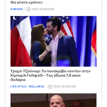
Θα γίνετε «ρόνιν»
ΚΟΣΜΟΣ
14:25, 06.08.2026
Τραμπ Τζούνιορ: Το πανάκριβο «αντίο» στην
Κίμπερλι Γκίλφοϊλ – Της έδωσε 7,6 εκατ.
δολάρια
LIFE STYLE - WELLNESS
13:09, 06.08.2026