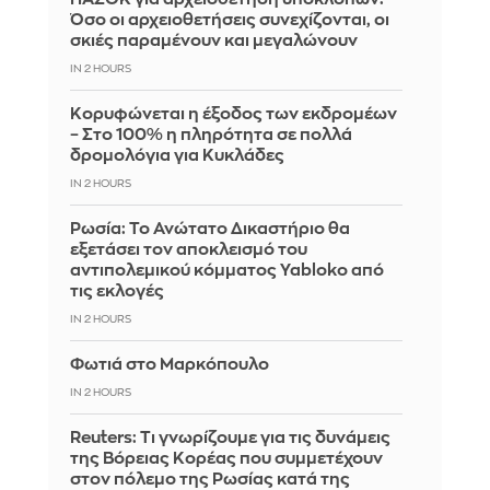
Όσο οι αρχειοθετήσεις συνεχίζονται, οι
σκιές παραμένουν και μεγαλώνουν
IN 2 HOURS
Κορυφώνεται η έξοδος των εκδρομέων
– Στο 100% η πληρότητα σε πολλά
δρομολόγια για Κυκλάδες
IN 2 HOURS
Ρωσία: Το Ανώτατο Δικαστήριο θα
εξετάσει τον αποκλεισμό του
αντιπολεμικού κόμματος Yabloko από
τις εκλογές
IN 2 HOURS
Φωτιά στο Μαρκόπουλο
IN 2 HOURS
Reuters: Τι γνωρίζουμε για τις δυνάμεις
της Βόρειας Κορέας που συμμετέχουν
στον πόλεμο της Ρωσίας κατά της