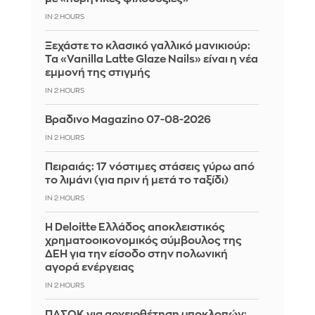
IN 2 HOURS
Ξεχάστε το κλασικό γαλλικό μανικιούρ:
Τα «Vanilla Latte Glaze Nails» είναι η νέα
εμμονή της στιγμής
IN 2 HOURS
Βραδινο Magazino 07-08-2026
IN 2 HOURS
Πειραιάς: 17 νόστιμες στάσεις γύρω από
το λιμάνι (για πριν ή μετά το ταξίδι)
IN 2 HOURS
Η Deloitte Ελλάδος αποκλειστικός
χρηματοοικονομικός σύμβουλος της
ΔΕΗ για την είσοδο στην πολωνική
αγορά ενέργειας
IN 2 HOURS
ΠΑΣΟΚ για αρχειοθέτηση υποκλοπών: