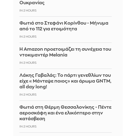
Ουκρανίας
IN 2 HOURS
Φωτιά στο Στεφάνι Κορίνθου - Μήνυμα
από το 112 για ετοιμότητα
IN 2 HOURS
Η Amazon προετοιμάζει τη συνέχεια του
ντοκιμαντέρ Melania
IN 2 HOURS
Λάκης Γαβαλάς: Το πάρτι γενεθλίων του
είχε «Μάντεψε ποιος» και άρωμα GNTM,
all day long!
IN 2 HOURS
Φωτιά στη Θέρμη Θεσσαλονίκης - Πέντε
αεροσκάφη και ένα ελικόπτερο στην
κατάσβεση
IN 2 HOURS