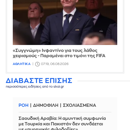
«Συγγνώμη» Ινφαντίνο για τους λάθος
χειρισμούς - Παραμένει στο τιμόνι της FIFA
ΑΘΛΗΤΙΚΑ
07:19, 06.08.2026
ΔΙΑΒΑΣΤΕ ΕΠΙΣΗΣ
περισσότερες ειδήσεις από το skai.gr
ΡΟΗ
ΔΗΜΟΦΙΛΗ
ΣΧΟΛΙΑΣΜΕΝΑ
Σαουδική Αραβία: Η αμυντική συμφωνία
με Τουρκία και Πακιστάν δεν συνδέεται
με «πυρηνικές φιλοδοξίες»