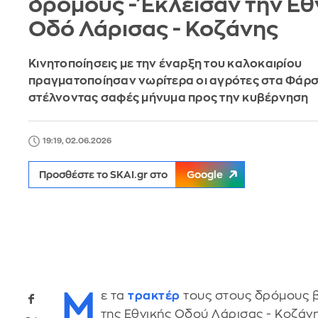
δρόμους - Έκλεισαν την Εθ
Οδό Λάρισας - Κοζάνης
Κινητοποίησεις με την έναρξη του καλοκαιρίου
πραγματοποίησαν νωρίτερα οι αγρότες στα Φάρ
στέλνοντας σαφές μήνυμα προς την κυβέρνηση
19:19, 02.06.2026
Προσθέστε το SKAI.gr στο
Google
Μ
ε τα
τρακτέρ
τους στους δρόμους 
της Εθνικής Οδού Λάρισας - Κοζάνη