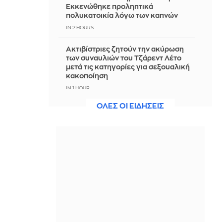
Εκκενώθηκε προληπτικά
πολυκατοικία λόγω των καπνών
IN 2 HOURS
Ακτιβίστριες ζητούν την ακύρωση
των συναυλιών του Τζάρεντ Λέτο
μετά τις κατηγορίες για σεξουαλική
κακοποίηση
IN 1 HOUR
ΟΛΕΣ ΟΙ ΕΙΔΗΣΕΙΣ
Ουκρανία: 2 Δύο νεκροί και 6
τραυματίες από ρωσικά πλήγματα
στο Ντνιπροπετρόφσκ
IN 1 HOUR
Ιράν: Ο Αραγτσί εξήρε τις ένοπλες
δυνάμεις και κάλεσε σε ενότητα τις
μουσουλμανικές χώρες
IN 1 HOUR
Αξιωματούχος ΗΠΑ: Όταν
ανακοινωθεί συμφωνία για το