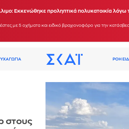
Άλιμο: Εκκενώθηκε προληπτικά πολυκατοικία λόγω
έστες με 5 οχήματα και ειδικό βραχιονοφόρο για την κατάσβεσ
ΥΧΑΓΩΓΙΑ
ΡΟΗ ΕΙ
ρ στους