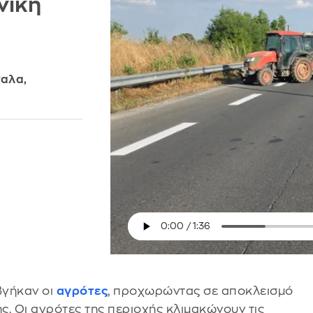
νική
σαλα,
βγήκαν οι
αγρότες
, προχωρώντας σε αποκλεισμό
ς. Οι αγρότες της περιοχής κλιμακώνουν τις