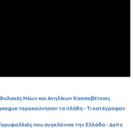
ς Φυλακές Νέων και Ανηλίκων Κασσαβέτειας
urogeague ταρακούνησαν τα πλήθη - Τι κατέγραψαν
Γαρυφαλλιάς που συγκλόνισε την Ελλάδα - Δείτε