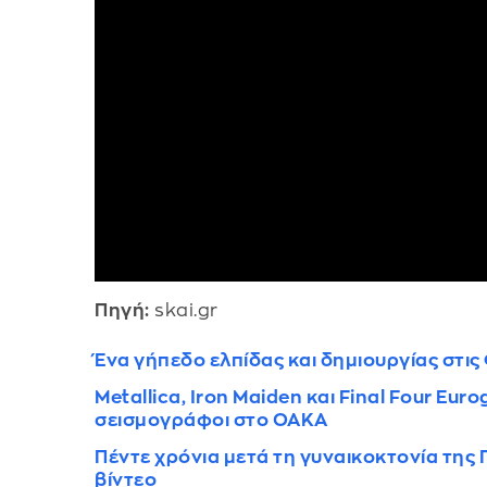
Πηγή:
skai.gr
Ένα γήπεδο ελπίδας και δημιουργίας στι
Metallica, Iron Maiden και Final Four E
σεισμογράφοι στο ΟΑΚΑ
Πέντε χρόνια μετά τη γυναικοκτονία της 
βίντεο