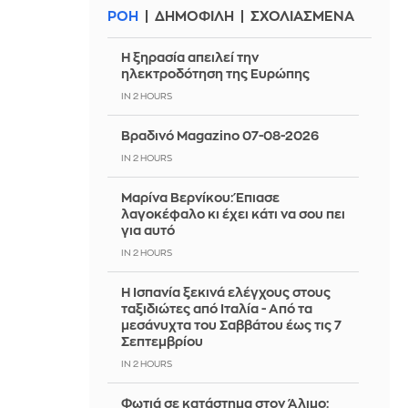
ΡΟΗ
ΔΗΜΟΦΙΛΗ
ΣΧΟΛΙΑΣΜΕΝΑ
Η ξηρασία απειλεί την
ηλεκτροδότηση της Ευρώπης
IN 2 HOURS
Βραδινό Magazino 07-08-2026
IN 2 HOURS
Μαρίνα Βερνίκου: Έπιασε
λαγοκέφαλο κι έχει κάτι να σου πει
για αυτό
IN 2 HOURS
Η Ισπανία ξεκινά ελέγχους στους
ταξιδιώτες από Ιταλία - Από τα
μεσάνυχτα του Σαββάτου έως τις 7
Σεπτεμβρίου
IN 2 HOURS
Φωτιά σε κατάστημα στον Άλιμο: