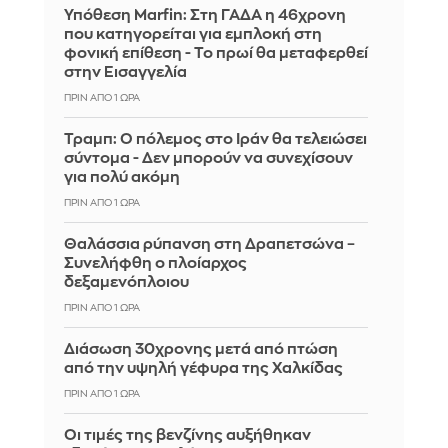
Υπόθεση Marfin: Στη ΓΑΔΑ η 46χρονη
που κατηγορείται για εμπλοκή στη
φονική επίθεση - Το πρωί θα μεταφερθεί
στην Εισαγγελία
ΠΡΙΝ ΑΠΌ 1 ΏΡΑ
Τραμπ: Ο πόλεμος στο Ιράν θα τελειώσει
σύντομα - Δεν μπορούν να συνεχίσουν
για πολύ ακόμη
ΠΡΙΝ ΑΠΌ 1 ΏΡΑ
Θαλάσσια ρύπανση στη Δραπετσώνα –
Συνελήφθη ο πλοίαρχος
δεξαμενόπλοιου
ΠΡΙΝ ΑΠΌ 1 ΏΡΑ
Διάσωση 30χρονης μετά από πτώση
από την υψηλή γέφυρα της Χαλκίδας
ΠΡΙΝ ΑΠΌ 1 ΏΡΑ
Οι τιμές της βενζίνης αυξήθηκαν