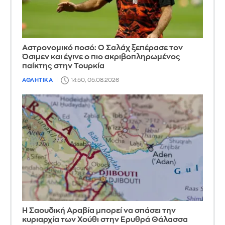
Αστρονομικό ποσό: Ο Σαλάχ ξεπέρασε τον
Όσιμεν και έγινε ο πιο ακριβοπληρωμένος
παίκτης στην Τουρκία
ΑΘΛΗΤΙΚΑ
14:50, 05.08.2026
Η Σαουδική Αραβία μπορεί να σπάσει την
κυριαρχία των Χούθι στην Ερυθρά Θάλασσα