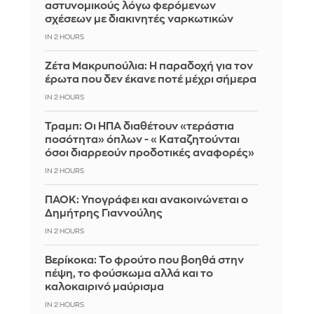
αστυνομικούς λόγω φερόμενων
σχέσεων με διακινητές ναρκωτικών
IN 2 HOURS
Ζέτα Μακρυπούλια: Η παραδοχή για τον
έρωτα που δεν έκανε ποτέ μέχρι σήμερα
IN 2 HOURS
Τραμπ: Οι ΗΠΑ διαθέτουν «τεράστια
ποσότητα» όπλων - «Καταζητούνται
όσοι διαρρεούν προδοτικές αναφορές»
IN 2 HOURS
ΠΑΟΚ: Υπογράφει και ανακοινώνεται ο
Δημήτρης Γιαννούλης
IN 2 HOURS
Βερίκοκα: Το φρούτο που βοηθά στην
πέψη, το φούσκωμα αλλά και το
καλοκαιρινό μαύρισμα
IN 2 HOURS