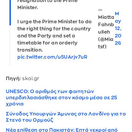
resignation to the Prime
Minister.
—
M
Miatta
ay
I urge the Prime Minister to do
Fahnb
12,
the right thing for the country
ulleh
20
and the Party and set a
(@Mia
timetable for an orderly
26
tsf)
transition.
pic.twitter.com/u5UArjv7uR
Πηγή:
skai.gr
UNESCO: Ο αριθμός των φοιτητών
υπερδιπλασιάσθηκε στον κόσμο μέσα σε 25
χρόνια
Σύνοδος Υπουργών Άμυνας στο Λονδίνο για τo
Στενό του Ορμούζ
Νέα επίθεση στο Πακιστάν: Επτά νεκροί από