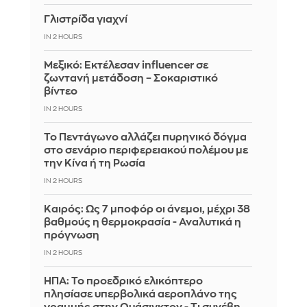
Γλιστρίδα γιαχνί
IN 2 HOURS
Μεξικό: Εκτέλεσαν influencer σε
ζωντανή μετάδοση – Σοκαριστικό
βίντεο
IN 2 HOURS
Το Πεντάγωνο αλλάζει πυρηνικό δόγμα
στο σενάριο περιφερειακού πολέμου με
την Κίνα ή τη Ρωσία
IN 2 HOURS
Καιρός: Ως 7 μποφόρ οι άνεμοι, μέχρι 38
βαθμούς η θερμοκρασία - Αναλυτικά η
πρόγνωση
IN 2 HOURS
ΗΠΑ: Το προεδρικό ελικόπτερο
πλησίασε υπερβολικά αεροπλάνο της