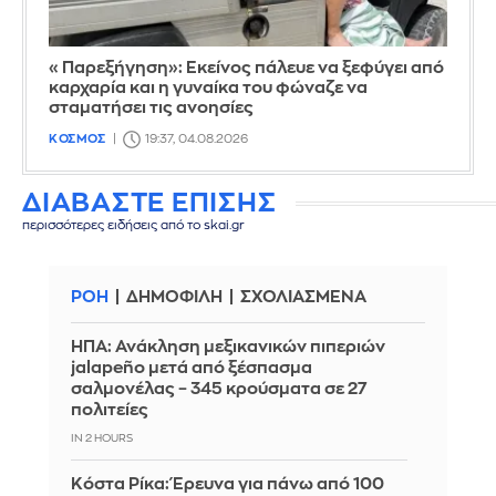
«Παρεξήγηση»: Εκείνος πάλευε να ξεφύγει από
καρχαρία και η γυναίκα του φώναζε να
σταματήσει τις ανοησίες
ΚΟΣΜΟΣ
19:37, 04.08.2026
ΔΙΑΒΑΣΤΕ ΕΠΙΣΗΣ
περισσότερες ειδήσεις από το skai.gr
ΡΟΗ
ΔΗΜΟΦΙΛΗ
ΣΧΟΛΙΑΣΜΕΝΑ
ΗΠΑ: Ανάκληση μεξικανικών πιπεριών
jalapeño μετά από ξέσπασμα
σαλμονέλας – 345 κρούσματα σε 27
πολιτείες
IN 2 HOURS
Κόστα Ρίκα: Έρευνα για πάνω από 100