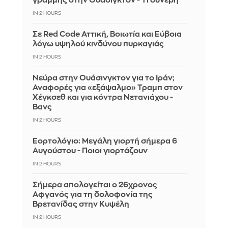
γραμμής στην Ουάσιγκτον - Τι συνέβη
IN 2 HOURS
Σε Red Code Αττική, Βοιωτία και Εύβοια
λόγω υψηλού κινδύνου πυρκαγιάς
IN 2 HOURS
Νεύρα στην Ουάσινγκτον για το Ιράν;
Αναφορές για «εξάψαλμο» Τραμπ στον
Χέγκσεθ και για κόντρα Νετανιάχου -
Βανς
IN 2 HOURS
Εορτολόγιο: Μεγάλη γιορτή σήμερα 6
Αυγούστου - Ποιοι γιορτάζουν
IN 2 HOURS
Σήμερα απολογείται ο 26χρονος
Αφγανός για τη δολοφονία της
Βρετανίδας στην Κυψέλη
IN 2 HOURS