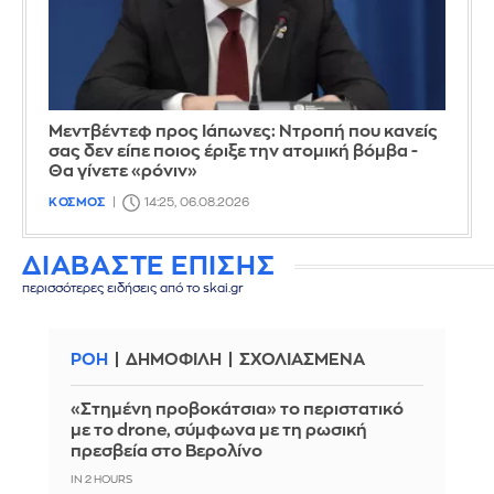
Μεντβέντεφ προς Ιάπωνες: Ντροπή που κανείς
σας δεν είπε ποιος έριξε την ατομική βόμβα -
Θα γίνετε «ρόνιν»
ΚΟΣΜΟΣ
14:25, 06.08.2026
ΔΙΑΒΑΣΤΕ ΕΠΙΣΗΣ
περισσότερες ειδήσεις από το skai.gr
ΡΟΗ
ΔΗΜΟΦΙΛΗ
ΣΧΟΛΙΑΣΜΕΝΑ
«Στημένη προβοκάτσια» το περιστατικό
με το drone, σύμφωνα με τη ρωσική
πρεσβεία στο Βερολίνο
IN 2 HOURS