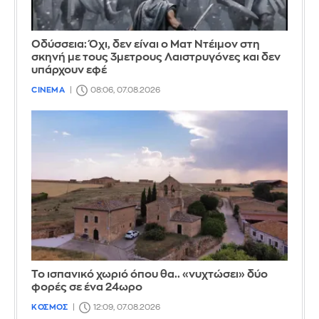
Οδύσσεια: Όχι, δεν είναι ο Ματ Ντέιμον στη
σκηνή με τους 3μετρους Λαιστρυγόνες και δεν
υπάρχουν εφέ
CINEMA
08:06, 07.08.2026
Το ισπανικό χωριό όπου θα.. «νυχτώσει» δύο
φορές σε ένα 24ωρο
ΚΟΣΜΟΣ
12:09, 07.08.2026