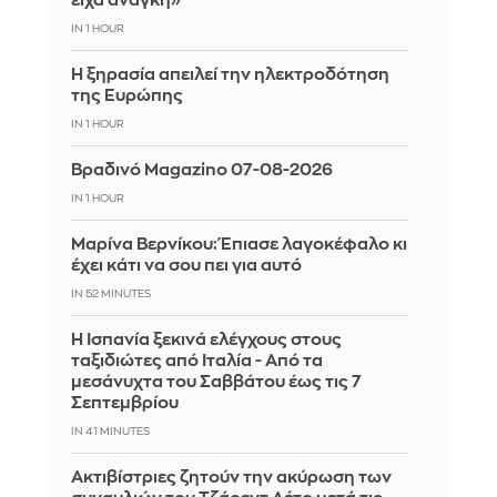
είχα ανάγκη»
IN 1 HOUR
Η ξηρασία απειλεί την ηλεκτροδότηση
της Ευρώπης
IN 1 HOUR
Βραδινό Magazino 07-08-2026
IN 1 HOUR
Μαρίνα Βερνίκου: Έπιασε λαγοκέφαλο κι
έχει κάτι να σου πει για αυτό
IN 52 MINUTES
Η Ισπανία ξεκινά ελέγχους στους
ταξιδιώτες από Ιταλία - Από τα
μεσάνυχτα του Σαββάτου έως τις 7
Σεπτεμβρίου
IN 41 MINUTES
Ακτιβίστριες ζητούν την ακύρωση των