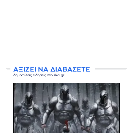
ΑΞΙΖΕΙ ΝΑ ΔΙΑΒΑΣΕΤΕ
δημοφιλείς ειδήσεις στο skai.gr