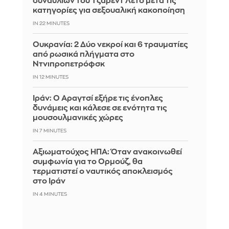
συναυλιών του Τζάρεντ Λέτο μετά τις
κατηγορίες για σεξουαλική κακοποίηση
IN 22 MINUTES
Ουκρανία: 2 Δύο νεκροί και 6 τραυματίες
από ρωσικά πλήγματα στο
Ντνιπροπετρόφσκ
IN 12 MINUTES
Ιράν: Ο Αραγτσί εξήρε τις ένοπλες
δυνάμεις και κάλεσε σε ενότητα τις
μουσουλμανικές χώρες
IN 7 MINUTES
Αξιωματούχος ΗΠΑ: Όταν ανακοινωθεί
συμφωνία για το Ορμούζ, θα
τερματιστεί ο ναυτικός αποκλεισμός
στο Ιράν
IN 4 MINUTES