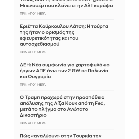
Μπενασέρ που κλείνει στην Αλ Γκαράφα
ΠΡΙΝ ΑΠΌ 1 ΜΈΡΑ
Εριέττα Κούρκουλου Λάτση: Η τούρτα
της ήταν ο ορισμός της
εφευρετικότητας και του
αυτοσχεδιασμού
ΠΡΙΝ ΑΠΌ 1 ΜΈΡΑ
ΔΕΗ: Νέα συμφωνία για χαρτοφυλάκιο
έργων ΑΠΕ άνω των 2 GW σε Πολωνία
και Ουγγαρία
ΠΡΙΝ ΑΠΌ 1 ΜΈΡΑ
Ο Τραμπ προχωρά στην προσπάθεια
απόλυσης της Λίζα Κουκ από τη Fed,
μετά το πλήγμα στο Ανώτατο
Δικαστήριο
ΠΡΙΝ ΑΠΌ 1 ΜΈΡΑ
Πώς «αναλύουν» στην Τουρκία την