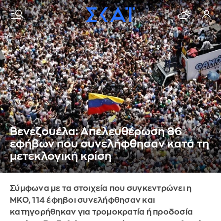
Βενεζουέλα: Απελευθέρωση 86
εφήβων που συνελήφθησαν κατά τη
μετεκλογική κρίση
Σύμφωνα με τα στοιχεία που συγκεντρώνει η
ΜΚΟ, 114 έφηβοι συνελήφθησαν και
κατηγορήθηκαν για τρομοκρατία ή προδοσία