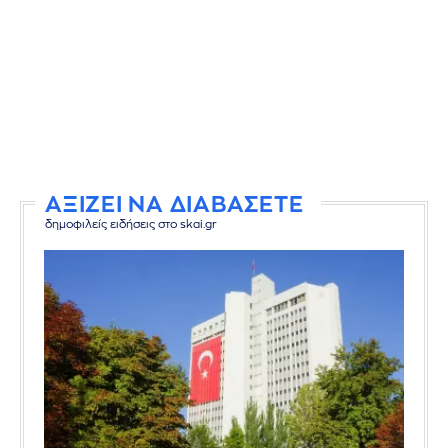
ΑΞΙΖΕΙ ΝΑ ΔΙΑΒΑΣΕΤΕ
δημοφιλείς ειδήσεις στο skai.gr