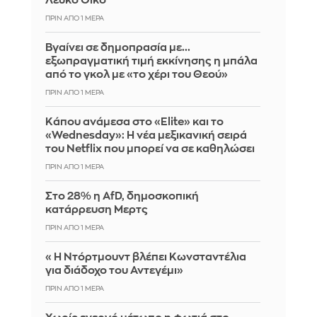
Λευκό Οίκο
ΠΡΙΝ ΑΠΌ 1 ΜΈΡΑ
Βγαίνει σε δημοπρασία με...
εξωπραγματική τιμή εκκίνησης η μπάλα
από το γκολ με «το χέρι του Θεού»
ΠΡΙΝ ΑΠΌ 1 ΜΈΡΑ
Κάπου ανάμεσα στο «Elite» και το
«Wednesday»: Η νέα μεξικανική σειρά
του Netflix που μπορεί να σε καθηλώσει
ΠΡΙΝ ΑΠΌ 1 ΜΈΡΑ
Στο 28% η AfD, δημοσκοπική
κατάρρευση Μερτς
ΠΡΙΝ ΑΠΌ 1 ΜΈΡΑ
«Η Ντόρτμουντ βλέπει Κωνσταντέλια
για διάδοχο του Αντεγέμι»
ΠΡΙΝ ΑΠΌ 1 ΜΈΡΑ