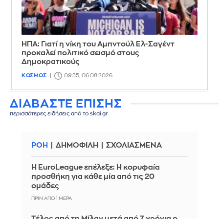
ΗΠΑ: Γιατί η νίκη του Αμπντούλ Ελ-Σαγέντ
προκαλεί πολιτικό σεισμό στους
Δημοκρατικούς
ΚΟΣΜΟΣ
09:35, 06.08.2026
ΔΙΑΒΑΣΤΕ ΕΠΙΣΗΣ
περισσότερες ειδήσεις από το skai.gr
ΡΟΗ
ΔΗΜΟΦΙΛΗ
ΣΧΟΛΙΑΣΜΕΝΑ
Η EuroLeague επέλεξε: Η κορυφαία
προσθήκη για κάθε μία από τις 20
ομάδες
ΠΡΙΝ ΑΠΌ 1 ΜΈΡΑ
Τέλος από τη Μίλαν μετά από 7 χρόνια ο