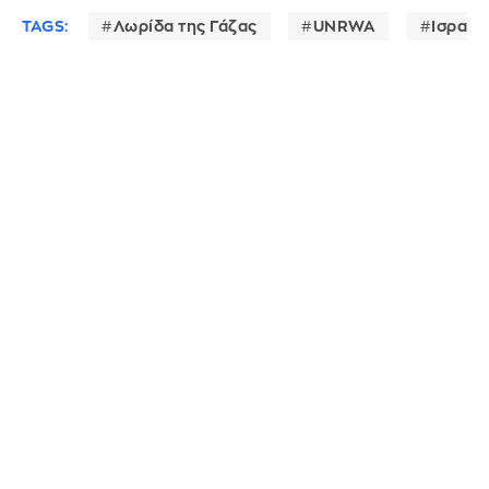
TAGS:
Λωρίδα της Γάζας
UNRWA
Ισραήλ