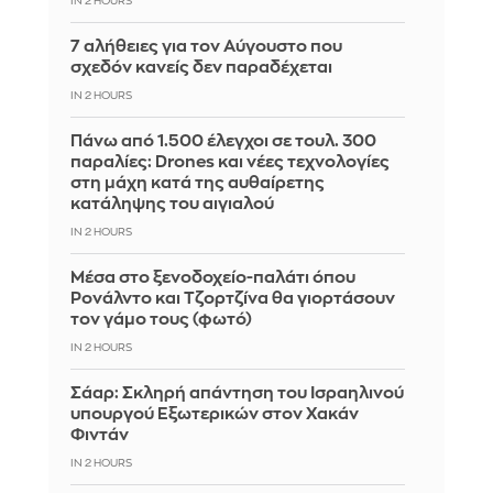
IN 2 HOURS
7 αλήθειες για τον Αύγουστο που
σχεδόν κανείς δεν παραδέχεται
IN 2 HOURS
Πάνω από 1.500 έλεγχοι σε τουλ. 300
παραλίες: Drones και νέες τεχνολογίες
στη μάχη κατά της αυθαίρετης
κατάληψης του αιγιαλού
IN 2 HOURS
Μέσα στο ξενοδοχείο-παλάτι όπου
Ρονάλντο και Τζορτζίνα θα γιορτάσουν
τον γάμο τους (φωτό)
IN 2 HOURS
Σάαρ: Σκληρή απάντηση του Ισραηλινού
υπουργού Εξωτερικών στον Χακάν
Φιντάν
IN 2 HOURS