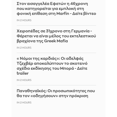
Στον εισαγγελέα Εφετών η 46χρονη
που κατηγορείται για εμπλοκή στη
φονική επίθεση στη Marfin - Δείτε βίντεο
IN 2 HOURS
Χειροπέδες σε 31χρονο στη Γερμανία -
Φέρεται να είναι μέλος του εκτελεστικού
βραχίονα της Greek Mafia
IN 2 HOURS
«Νόμοι της καρδιάς»: Οι αδελφές
Τζεχβέρ αποκαλύπτουν το σκοτεινό
σχέδιο εκδίκησης του Μπορά - Δείτε
trailer
IN 2 HOURS
Παναθηναϊκός: Οι προσωπικότητες που
θα τον «οδηγήσουν» στην πρόκριση
IN 2 HOURS