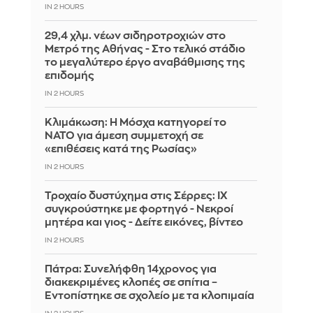
IN 2 HOURS
29,4 χλμ. νέων σιδηροτροχιών στο
Μετρό της Αθήνας - Στο τελικό στάδιο
το μεγαλύτερο έργο αναβάθμισης της
επιδομής
IN 2 HOURS
Κλιμάκωση: Η Μόσχα κατηγορεί το
ΝΑΤΟ για άμεση συμμετοχή σε
«επιθέσεις κατά της Ρωσίας»
IN 2 HOURS
Τροχαίο δυστύχημα στις Σέρρες: ΙΧ
συγκρούστηκε με φορτηγό - Νεκροί
μητέρα και γιος - Δείτε εικόνες, βίντεο
IN 2 HOURS
Πάτρα: Συνελήφθη 14χρονος για
διακεκριμένες κλοπές σε σπίτια –
Εντοπίστηκε σε σχολείο με τα κλοπιμαία