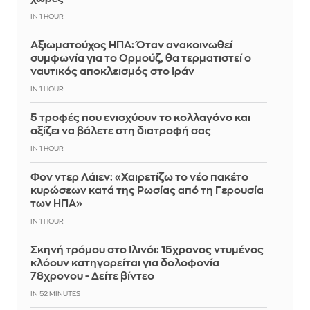
IN 1 HOUR
Αξιωματούχος ΗΠΑ: Όταν ανακοινωθεί
συμφωνία για το Ορμούζ, θα τερματιστεί ο
ναυτικός αποκλεισμός στο Ιράν
IN 1 HOUR
5 τροφές που ενισχύουν το κολλαγόνο και
αξίζει να βάλετε στη διατροφή σας
IN 1 HOUR
Φον ντερ Λάιεν: «Χαιρετίζω το νέο πακέτο
κυρώσεων κατά της Ρωσίας από τη Γερουσία
των ΗΠΑ»
IN 1 HOUR
Σκηνή τρόμου στο Ιλινόι: 15χρονος ντυμένος
κλόουν κατηγορείται για δολοφονία
78χρονου - Δείτε βίντεο
IN 52 MINUTES