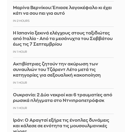
Μαρίνα Βερνίκου: Έπιασε λαγοκέφαλο κι έχει
κάτι να σου πει για αυτό
IN 2 HOURS
Η Ισπανία ξεκινά ελέγχους στους ταξιδιώτες
από Ιταλία - Από τα μεσάνυχτα του Σαββάτου
έως τις 7 Σεπτεμβρίου
IN 1 HOUR
Ακτιβίστριες ζητούν την ακύρωση των
συναυλιών του Τζάρεντ Λέτο μετά τις
κατηγορίες για σεξουαλική κακοποίηση
IN 1 HOUR
Ουκρανία: 2 Δύο νεκροί και 6 τραυματίες από
ρωσικά πλήγματα στο Ντνιπροπετρόφσκ
IN 1 HOUR
Ιράν: Ο Αραγτσί εξήρε τις ένοπλες δυνάμεις
και κάλεσε σε ενότητα τις μουσουλμανικές
χώρες