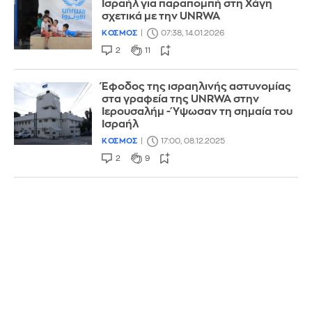
Ισραήλ για παραπομπή στη Χάγη
σχετικά με την UNRWA
ΚΟΣΜΟΣ
07:38, 14.01.2026
2
11
Έφοδος της ισραηλινής αστυνομίας
στα γραφεία της UNRWA στην
Ιερουσαλήμ - Ύψωσαν τη σημαία του
Ισραήλ
ΚΟΣΜΟΣ
17:00, 08.12.2025
2
9