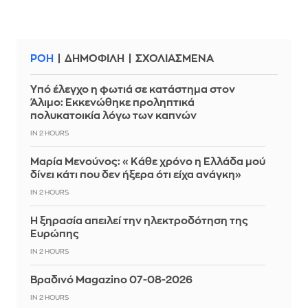
ΡΟΗ
ΔΗΜΟΦΙΛΗ
ΣΧΟΛΙΑΣΜΕΝΑ
Yπό έλεγχο η φωτιά σε κατάστημα στον
Άλιμο: Εκκενώθηκε προληπτικά
πολυκατοικία λόγω των καπνών
IN 2 HOURS
Μαρία Μενούνος: «Κάθε χρόνο η Ελλάδα μού
δίνει κάτι που δεν ήξερα ότι είχα ανάγκη»
IN 2 HOURS
Η ξηρασία απειλεί την ηλεκτροδότηση της
Ευρώπης
IN 2 HOURS
Βραδινό Magazino 07-08-2026
IN 2 HOURS