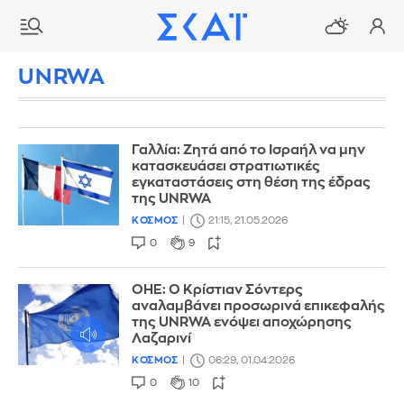
UNRWA
Γαλλία: Ζητά από το Ισραήλ να μην
κατασκευάσει στρατιωτικές
εγκαταστάσεις στη θέση της έδρας
της UNRWA
ΚΟΣΜΟΣ
21:15, 21.05.2026
0
9
ΟΗΕ: Ο Κρίστιαν Σόντερς
αναλαμβάνει προσωρινά επικεφαλής
της UNRWA ενόψει αποχώρησης
Λαζαρινί
ΚΟΣΜΟΣ
06:29, 01.04.2026
0
10