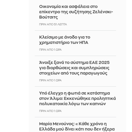
Οικονομία και ασφάλεια στο
επίκεντρο της συζήτησης Ζελένσκι-
Βούτσιτς
ΠΡΙΝ ΑΠΌ 51 ΛΕΠΤΆ
Κλείσιμο με άνοδο για το
χρηματιστήριο των ΗΠΑ
ΠΡΙΝ ΑΠΌ 1 ΏΡΑ
Άνοιξε ξανά το σύστημα ΕΑΕ 2025
για διορθώσεις και συμπληρώσεις
στοιχείων από τους παραγωγούς
ΠΡΙΝ ΑΠΌ 1 ΏΡΑ
Yπό έλεγχο η φωτιά σε κατάστημα
στον Άλιμο: Εκκενώθηκε προληπτικά
πολυκατοικία λόγω των καπνών
ΠΡΙΝ ΑΠΌ 1 ΏΡΑ
Μαρία Μενούνος: «Κάθε χρόνο η
Ελλάδα μού δίνει κάτι που δεν ήξερα