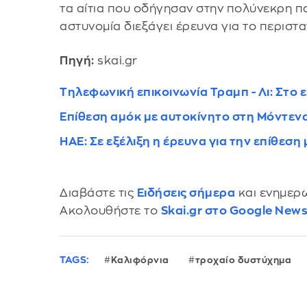
τα αίτια που οδήγησαν στην πολύνεκρη π
αστυνομία διεξάγει έρευνα για το περιστα
Πηγή:
skai.gr
Τηλεφωνική επικοινωνία Τραμπ - Λι: Στο 
Επίθεση αμόκ με αυτοκίνητο στη Μόντεν
ΗΑΕ: Σε εξέλιξη η έρευνα για την επίθεσ
Διαβάστε τις
Ειδήσεις σήμερα
και ενημερω
Ακολουθήστε το
Skai.gr στο Google New
TAGS:
Καλιφόρνια
τροχαίο δυστύχημα