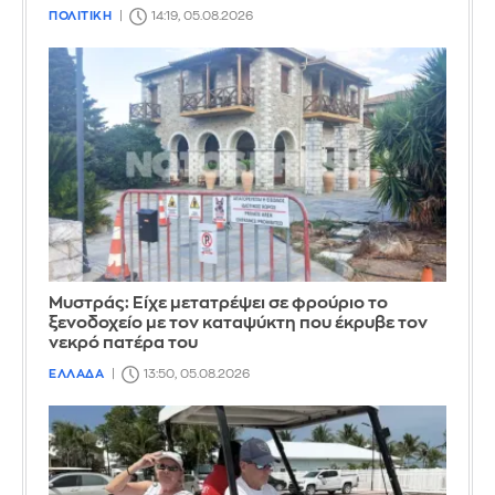
ΠΟΛΙΤΙΚΗ
14:19, 05.08.2026
Mυστράς: Είχε μετατρέψει σε φρούριο το
ξενοδοχείο με τον καταψύκτη που έκρυβε τον
νεκρό πατέρα του
ΕΛΛΑΔΑ
13:50, 05.08.2026