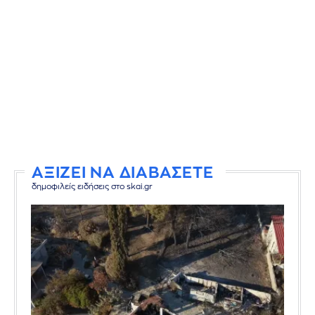
ΑΞΙΖΕΙ ΝΑ ΔΙΑΒΑΣΕΤΕ
δημοφιλείς ειδήσεις στο skai.gr