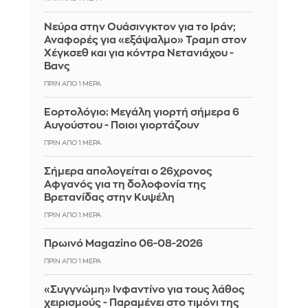
Νεύρα στην Ουάσινγκτον για το Ιράν;
Αναφορές για «εξάψαλμο» Τραμπ στον
Χέγκσεθ και για κόντρα Νετανιάχου -
Βανς
ΠΡΙΝ ΑΠΌ 1 ΜΈΡΑ
Εορτολόγιο: Μεγάλη γιορτή σήμερα 6
Αυγούστου - Ποιοι γιορτάζουν
ΠΡΙΝ ΑΠΌ 1 ΜΈΡΑ
Σήμερα απολογείται ο 26χρονος
Αφγανός για τη δολοφονία της
Βρετανίδας στην Κυψέλη
ΠΡΙΝ ΑΠΌ 1 ΜΈΡΑ
Πρωινό Magazino 06-08-2026
ΠΡΙΝ ΑΠΌ 1 ΜΈΡΑ
«Συγγνώμη» Ινφαντίνο για τους λάθος
χειρισμούς - Παραμένει στο τιμόνι της