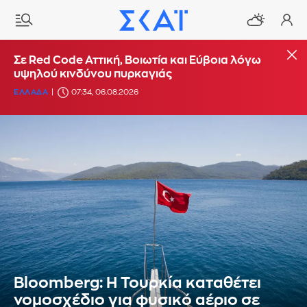
Σε Red Code Αττική, Βοιωτία και Εύβοια λόγω
υψηλού κινδύνου πυρκαγιάς
ΕΛΛΑΔΑ
07:34, 06.08.2026
Bloomberg: Η Τουρκία καταθέτει
νομοσχέδιο για φυσικό αέριο σε