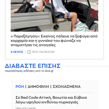
«Παρεξήγηση»: Εκείνος πάλευε να ξεφύγει από
καρχαρία και η γυναίκα του φώναζε να
σταματήσει τις ανοησίες
ΚΟΣΜΟΣ
19:37, 04.08.2026
ΔΙΑΒΑΣΤΕ ΕΠΙΣΗΣ
περισσότερες ειδήσεις από το skai.gr
ΡΟΗ
ΔΗΜΟΦΙΛΗ
ΣΧΟΛΙΑΣΜΕΝΑ
Σε Red Code Αττική, Βοιωτία και Εύβοια
λόγω υψηλού κινδύνου πυρκαγιάς
ΠΡΙΝ ΑΠΌ 1 ΜΈΡΑ