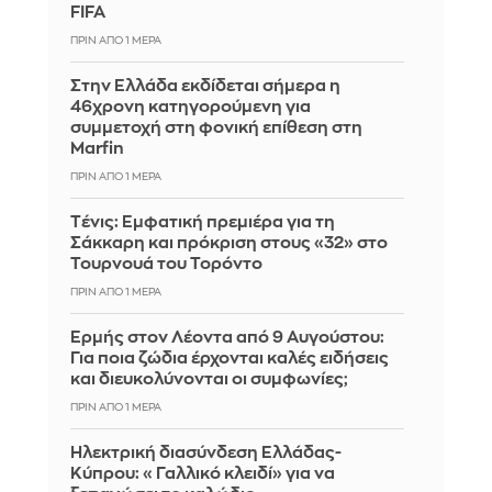
FIFA
ΠΡΙΝ ΑΠΌ 1 ΜΈΡΑ
Στην Ελλάδα εκδίδεται σήμερα η
46χρονη κατηγορούμενη για
συμμετοχή στη φονική επίθεση στη
Marfin
ΠΡΙΝ ΑΠΌ 1 ΜΈΡΑ
Tένις: Εμφατική πρεμιέρα για τη
Σάκκαρη και πρόκριση στους «32» στο
Τουρνουά του Τορόντο
ΠΡΙΝ ΑΠΌ 1 ΜΈΡΑ
Ερμής στον Λέοντα από 9 Αυγούστου:
Για ποια ζώδια έρχονται καλές ειδήσεις
και διευκολύνονται οι συμφωνίες;
ΠΡΙΝ ΑΠΌ 1 ΜΈΡΑ
Ηλεκτρική διασύνδεση Ελλάδας-
Κύπρου: «Γαλλικό κλειδί» για να