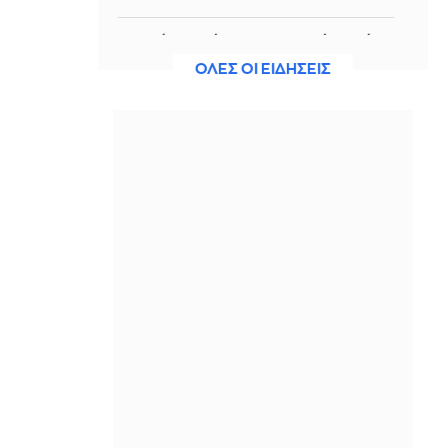
Επτά νεκροί και 15 τραυματίες από τα
πυρά μαθητή σε σχολείο της
ΟΛΕΣ ΟΙ ΕΙΔΗΣΕΙΣ
Ταϊλάνδης - Αυτοκτόνησε ο δράστης
IN 2 HOURS
Τα AI φίλτρα για πλαστική στη μύτη
γίνονται όλο και πιο ρεαλιστικά.
Μπορούν όμως να προβλέψουν
πραγματικά το αποτέλεσμα;
IN 2 HOURS
Στα χνάρια της Χάιντι Κλουμ: Η Λένι
ποζάρει τόπλες και είναι
εντυπωσιακή (φώτο)
IN 2 HOURS
Νέα άνοδος στις τιμές του
πετρελαίου λόγω ανησυχιών για το
Ορμούζ - Πάνω από $80 το Brent
IN 2 HOURS