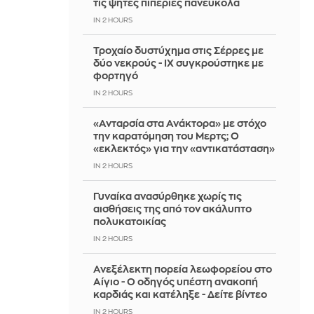
τις ψητές πιπεριές πανεύκολα
IN 2 HOURS
Τροχαίο δυστύχημα στις Σέρρες με
δύο νεκρούς - ΙΧ συγκρούστηκε με
φορτηγό
IN 2 HOURS
«Ανταρσία στα Ανάκτορα» με στόχο
την καρατόμηση του Μερτς; Ο
«εκλεκτός» για την «αντικατάσταση»
IN 2 HOURS
Γυναίκα ανασύρθηκε χωρίς τις
αισθήσεις της από τον ακάλυπτο
πολυκατοικίας
IN 2 HOURS
Ανεξέλεκτη πορεία λεωφορείου στο
Αίγιο - Ο οδηγός υπέστη ανακοπή
καρδιάς και κατέληξε - Δείτε βίντεο
IN 2 HOURS