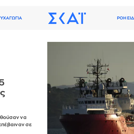
ΥΧΑΓΩΓΙΑ
ΡΟΗ ΕΙ
5
ης
αθούσαν να
 επέβαιναν σε