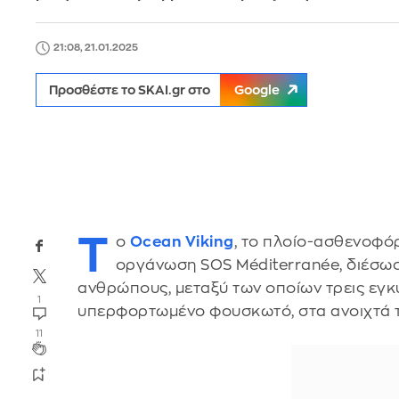
21:08, 21.01.2025
Προσθέστε το SKAI.gr στο
Google
Τ
ο
Ocean Viking
, το πλοίο-ασθενοφόρ
οργάνωση SOS Méditerranée, διέσωσε
ανθρώπους, μεταξύ των οποίων τρεις εγκύ
1
υπερφορτωμένο φουσκωτό, στα ανοιχτά 
11