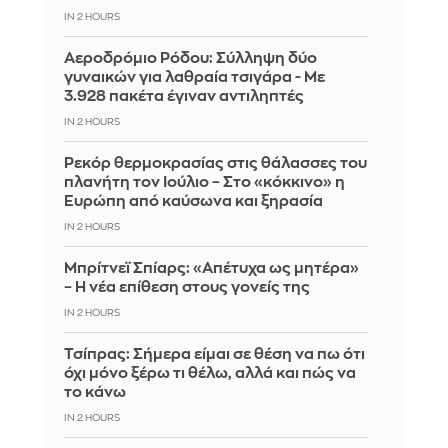
IN 2 HOURS
Αεροδρόμιο Ρόδου: Σύλληψη δύο
γυναικών για λαθραία τσιγάρα - Με
3.928 πακέτα έγιναν αντιληπτές
IN 2 HOURS
Ρεκόρ θερμοκρασίας στις θάλασσες του
πλανήτη τον Ιούλιο – Στο «κόκκινο» η
Ευρώπη από καύσωνα και ξηρασία
IN 2 HOURS
Μπρίτνεϊ Σπίαρς: «Απέτυχα ως μητέρα»
– Η νέα επίθεση στους γονείς της
IN 2 HOURS
Τσίπρας: Σήμερα είμαι σε θέση να πω ότι
όχι μόνο ξέρω τι θέλω, αλλά και πώς να
το κάνω
IN 2 HOURS