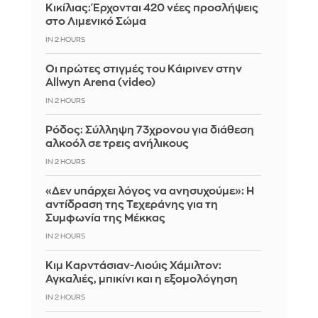
Κικίλιας: Έρχονται 420 νέες προσλήψεις
στο Λιμενικό Σώμα
IN 2 HOURS
Οι πρώτες στιγμές του Κάιρινεν στην
Allwyn Arena (video)
IN 2 HOURS
Ρόδος: Σύλληψη 73χρονου για διάθεση
αλκοόλ σε τρεις ανήλικους
IN 2 HOURS
«Δεν υπάρχει λόγος να ανησυχούμε»: Η
αντίδραση της Τεχεράνης για τη
Συμφωνία της Μέκκας
IN 2 HOURS
Κιμ Καρντάσιαν-Λιούις Χάμιλτον:
Αγκαλιές, μπικίνι και η εξομολόγηση
IN 2 HOURS