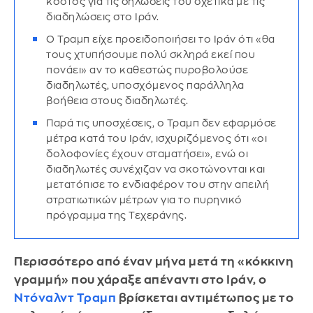
κόστος για τις δηλώσεις του σχετικά με τις
διαδηλώσεις στο Ιράν.
Ο Τραμπ είχε προειδοποιήσει το Ιράν ότι «θα
τους χτυπήσουμε πολύ σκληρά εκεί που
πονάει» αν το καθεστώς πυροβολούσε
διαδηλωτές, υποσχόμενος παράλληλα
βοήθεια στους διαδηλωτές.
Παρά τις υποσχέσεις, ο Τραμπ δεν εφαρμόσε
μέτρα κατά του Ιράν, ισχυριζόμενος ότι «οι
δολοφονίες έχουν σταματήσει», ενώ οι
διαδηλωτές συνέχιζαν να σκοτώνονται και
μετατόπισε το ενδιαφέρον του στην απειλή
στρατιωτικών μέτρων για το πυρηνικό
πρόγραμμα της Τεχεράνης.
Περισσότερο από έναν μήνα μετά τη «κόκκινη
γραμμή» που χάραξε απέναντι στο Ιράν, ο
Ντόναλντ Τραμπ
βρίσκεται αντιμέτωπος με το