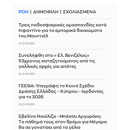
ΡΟΗ
ΔΗΜΟΦΙΛΗ
ΣΧΟΛΙΑΣΜΕΝΑ
Τρεις ποδοσφαιρικές ομοσπονδίες κατά
Ινφαντίνο για τα εμπορικά δικαιώματα
του Μουντιάλ
IN 2 HOURS
Συνελήφθη στο «Ελ. Βενιζέλος»
53χρονος καταζητούμενος από τις
γαλλικές αρχές για απάτες
IN 2 HOURS
ΓΕΕΘΑ: Υπεγράφη το Κοινό Σχέδιο
Δράσης Ελλάδας – Κύπρου – Ιορδανίας
για το 2026
IN 2 HOURS
Εβελίνα Νικόλιζα - Μπέσσυ Αργυράκη:
Tο πάθημά τους στον δρόμο για Μέγαρα
θα σε γονατίσει από τα γέλια