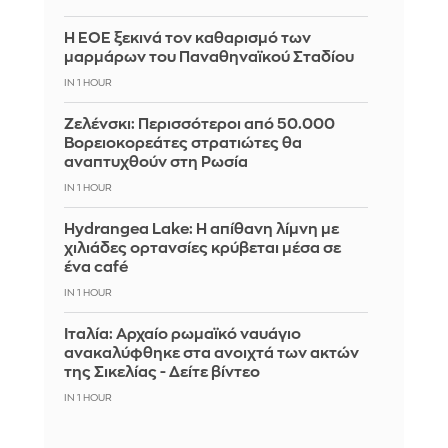
Η ΕΟΕ ξεκινά τον καθαρισμό των
μαρμάρων του Παναθηναϊκού Σταδίου
IN 1 HOUR
Ζελένσκι: Περισσότεροι από 50.000
Βορειοκορεάτες στρατιώτες θα
αναπτυχθούν στη Ρωσία
IN 1 HOUR
Hydrangea Lake: Η απίθανη λίμνη με
χιλιάδες ορτανσίες κρύβεται μέσα σε
ένα café
IN 1 HOUR
Ιταλία: Αρχαίο ρωμαϊκό ναυάγιο
ανακαλύφθηκε στα ανοιχτά των ακτών
της Σικελίας - Δείτε βίντεο
IN 1 HOUR