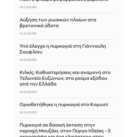
IN 2 HOURS
Αύξηση των ρωσικών πλοίων στα
βρετανικά ύδατα
IN 2 HOURS
Υπό έλεγχο η πυρκαγιά στη Γιάννουλη
Σουφλίου
IN 2 HOURS
Κιλκίς: Καθυστερήσεις και αναμονή στο
Τελωνείο Ευζώνων, στο ρεύμα εξόδου
από την Ελλάδα
IN 2 HOURS
Οριοθετήθηκε η πυρκαγιά στο Κορωπί
IN 2 HOURS
Πυρκαγιά σε δασική έκταση στην
περιοχή Μουζάκι, στον Πύργο Ηλείας - 3
αεροσκάφη και ένα ελικόπτερο στην