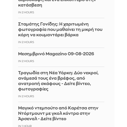
κατάσβεση
IN 2 HOURS
Σταμάτης Γονίδης: Η χαριτωμένη
φωτογραφία που μαθαίνει τη μικρή του
κόρη να κουμαντάρει βάρκα
IN 2 HOURS
Μεσημβρινό Magazino 09-08-2026
IN 2 HOURS
Τραγωδία στη Νέα Υόρκη: Δύο νεκροί,
ανάμεσά τους ένα βρέφος, από
ανατροπή σκάφους - Δείτε βίντεο,
φωτογραφίες
IN 2 HOURS
Μαγικό ντεμπούτο από Καρέτσα στην
Ντόρτμουντ με γκολ κόντρα στην
Άρσεναλ - Δείτε βίντεο
IN 1 HOUR