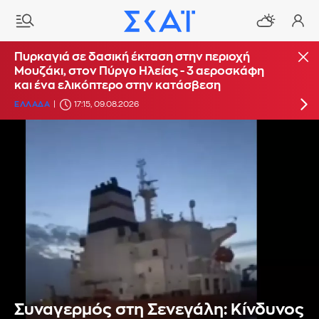
Οριοθετήθηκε η πυρκαγιά στο Κορωπί
Πυρκαγιά σε δασική έκταση στην περιοχή
Μουζάκι, στον Πύργο Ηλείας - 3 αεροσκάφη
ΕΛΛΑΔΑ
16:14, 09.08.2026
UPDATE: 17:16
και ένα ελικόπτερο στην κατάσβεση
ΕΛΛΑΔΑ
17:15, 09.08.2026
Συναγερμός στη Σενεγάλη: Κίνδυνος