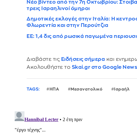
Νέο βίντεο από την 7η Οκτωβρίου: Στοιβ
τρεις Ισραηλινοί όμηροι
Δημοτικές εκλογές στην Ιταλία: H κεντρο
Φλωρεντία και στην Περούτζια
ΕΕ: 1,4 δις από ρωσικά παγωμένα περιουσ
Διαβάστε τις
Ειδήσεις σήμερα
και ενημερω
Ακολουθήστε το
Skai.gr στο Google New
TAGS:
ΗΠΑ
Μεσανατολικό
Ισραήλ