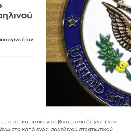
ο
αηλινού
που έγινε ήταν
ερα «σοκαριστικό» το βίντεο που δείχνει έναν
πάνω στο καπό ενός ισραηλινού στρατιωτικού