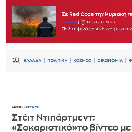
Σφοδροί άνεμοι και υψηλές
Σε Red Code την Κυριακή π
ΕΛΛΑΔΑ
11:46, 08.08.2026
UPDATE
ΕΛΛΑΔΑ
14:45, 08.08.2026
Πολύ υψηλός ο κίνδυνος πυρκαγι
ΕΛΛΑΔΑ
ΠΟΛΙΤΙΚΗ
ΚΟΣΜΟΣ
ΟΙΚΟΝΟΜΙΑ
Ψ
ΑΡΧΙΚΗ
/
ΚΟΣΜΟΣ
Στέιτ Ντιπάρτμεντ:
«Σοκαριστικό»το βίντεο με