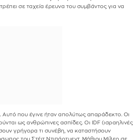
τρέπει σε ταχεία έρευνα του συμβάντος για να
ό. Αυτό που έγινε ήταν απολύτως απαράδεκτο. Οι
ύνται ως ανθρώπινες ασπίδες. Οι IDF (ισραηλινές
ήσουν γρήγορα τι συνέβη, να καταστήσουν
ωπος του Στέιτ Ντιπάρτμεντ, Μάθιου Μίλερ σε