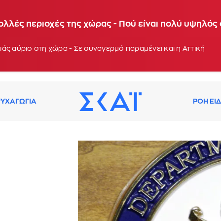
 θερμοκρασίες τις επόμενες ημέρες - Συνεδρίαση τ
ολλές περιοχές της χώρας - Πού είναι πολύ υψηλός
: 13:03
άς αύριο στη χώρα - Σε συναγερμό παραμένει και η Αττική
ΥΧΑΓΩΓΙΑ
ΡΟΗ ΕΙ