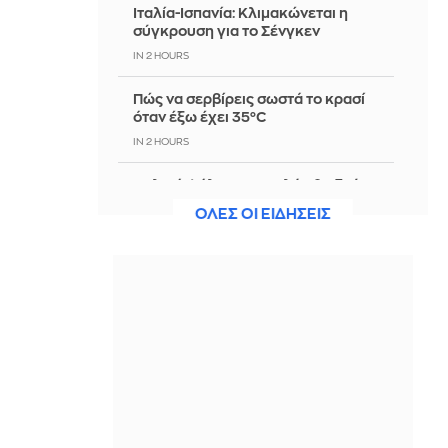
Ιταλία-Ισπανία: Κλιμακώνεται η
σύγκρουση για το Σένγκεν
IN 2 HOURS
Πώς να σερβίρεις σωστά το κρασί
όταν έξω έχει 35°C
IN 2 HOURS
Παλαιό Φάληρο: Συνελήφθη δεύτερο
μέλος της εγκληματικής ομάδας του
ΟΛΕΣ ΟΙ ΕΙΔΗΣΕΙΣ
«Έντικ»
IN 2 HOURS
Ο τυφώνας Dolphin έπληξε την
Ιαπωνία - Η Κίνα έκλεισε λιμάνια
IN 2 HOURS
Bloomberg: Η Τουρκία περιορίζει τη
διέλευση πλοίων που εισέρχονται
στη Μαύρη Θάλασσα μέσω
Δαρδανελίων