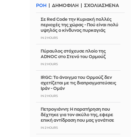
ΡΟΗ
ΔΗΜΟΦΙΛΗ
ΣΧΟΛΙΑΣΜΕΝΑ
Σε Red Code την Κυριακή πολλές
περιοχές της χώρας - Πού είναι πολύ
υψηλός ο κίνδυνος πυρκαγιάς
IN 2 HOURS
Πύραυλος στόχευσε πλοίο της
ADNOC στο Στενό του Ορμούζ
IN 2 HOURS
IRGC: Το άνοιγμα του Ορμούζ δεν
σχετίζεται με τις διαπραγματεύσεις
Ιράν - Ομάν
IN 2 HOURS
Πετρογιάννη: Η παρατήρηση που
δέχτηκε για τον σκύλο της, εφερε
επική αντίδραση που μας γονάτισε
IN 2 HOURS