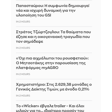
Παπασταύρου: Η συμφωνία δημιουργεί
νέα και ισχυρή δυναμική για την
υλοποίηση του GSI
IN 2 HOURS
Στράτος Τζώρτζογλου: Τα θαύματα που
έζησε και η οικογενειακή τραγωδία που
τον σημάδεψε
IN 2 HOURS
«Όχι πια αιχμάλωτοι του ρουσφετιού»:
Ο Μητσοτάκης στην παρουσίαση της
πλατφόρμας myAGRO
IN 2 HOURS
Χρηματιστήριο: Στις 2.629,38 μονάδες ο
Γενικός Δείκτης Τιμών, με άνοδο 0,21%
IN 2 HOURS
Το «Wicker» έβγαλε trailer – Και όλοι
μιλούν για το… ιδιαίτερο προσόν του