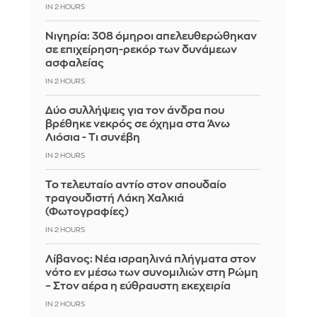
IN 2 HOURS
Νιγηρία: 308 όμηροι απελευθερώθηκαν
σε επιχείρηση-ρεκόρ των δυνάμεων
ασφαλείας
IN 2 HOURS
Δύο συλλήψεις για τον άνδρα που
βρέθηκε νεκρός σε όχημα στα Άνω
Λιόσια - Τι συνέβη
IN 2 HOURS
Το τελευταίο αντίο στον σπουδαίο
τραγουδιστή Λάκη Χαλκιά
(Φωτογραφίες)
IN 2 HOURS
Λίβανος: Νέα ισραηλινά πλήγματα στον
νότο εν μέσω των συνομιλιών στη Ρώμη
– Στον αέρα η εύθραυστη εκεχειρία
IN 2 HOURS