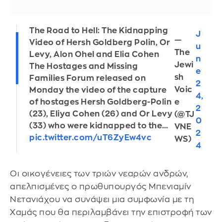
The Road to Hell: The Kidnapping
J
—
Video of Hersh Goldberg Polin, Or
u
The
Levy, Alon Ohel and Elia Cohen
n
Jewi
The Hostages and Missing
e
sh
Families Forum released on
2
Voic
Monday the video of the capture
4,
e
of hostages Hersh Goldberg-Polin
2
(23), Eliya Cohen (26) and Or Levy
(@TJ
0
(33) who were kidnapped to the…
VNE
2
pic.twitter.com/uT6ZyEw4vc
WS)
4
Οι οικογένειες των τριών νεαρών ανδρών,
απελπισμένες ο πρωθυπουργός Μπενιαμίν
Νετανιάχου να συνάψει μια συμφωνία με τη
Χαμάς που θα περιλαμβάνει την επιστροφή των