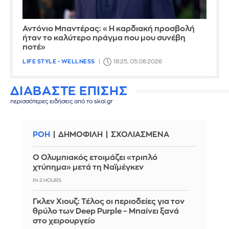
Αντόνιο Μπαντέρας: «Η καρδιακή προσβολή
ήταν το καλύτερο πράγμα που μου συνέβη
ποτέ»
LIFE STYLE - WELLNESS
18:25, 05.08.2026
ΔΙΑΒΑΣΤΕ ΕΠΙΣΗΣ
περισσότερες ειδήσεις από το skai.gr
ΡΟΗ
ΔΗΜΟΦΙΛΗ
ΣΧΟΛΙΑΣΜΕΝΑ
Ο Ολυμπιακός ετοιμάζει «τριπλό
χτύπημα» μετά τη Ναϊμέγκεν
IN 2 HOURS
Γκλεν Χιουζ: Τέλος οι περιοδείες για τον
θρύλο των Deep Purple – Μπαίνει ξανά
στο χειρουργείο