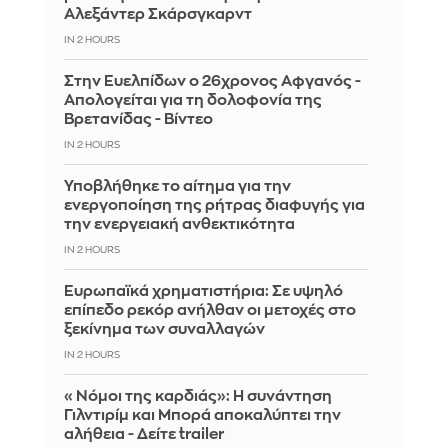
Αλεξάντερ Σκάρσγκαρντ
IN 2 HOURS
Στην Ευελπίδων ο 26χρονος Αφγανός -
Απολογείται για τη δολοφονία της
Βρετανίδας - Βίντεο
IN 2 HOURS
Υποβλήθηκε το αίτημα για την
ενεργοποίηση της ρήτρας διαφυγής για
την ενεργειακή ανθεκτικότητα
IN 2 HOURS
Ευρωπαϊκά χρηματιστήρια: Σε υψηλό
επίπεδο ρεκόρ ανήλθαν οι μετοχές στο
ξεκίνημα των συναλλαγών
IN 2 HOURS
«Νόμοι της καρδιάς»: Η συνάντηση
Γιλντιρίμ και Μπορά αποκαλύπτει την
αλήθεια - Δείτε trailer