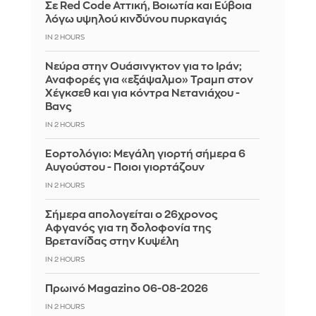
Σε Red Code Αττική, Βοιωτία και Εύβοια
λόγω υψηλού κινδύνου πυρκαγιάς
IN 2 HOURS
Νεύρα στην Ουάσινγκτον για το Ιράν;
Αναφορές για «εξάψαλμο» Τραμπ στον
Χέγκσεθ και για κόντρα Νετανιάχου -
Βανς
IN 2 HOURS
Εορτολόγιο: Μεγάλη γιορτή σήμερα 6
Αυγούστου - Ποιοι γιορτάζουν
IN 2 HOURS
Σήμερα απολογείται ο 26χρονος
Αφγανός για τη δολοφονία της
Βρετανίδας στην Κυψέλη
IN 2 HOURS
Πρωινό Magazino 06-08-2026
IN 2 HOURS