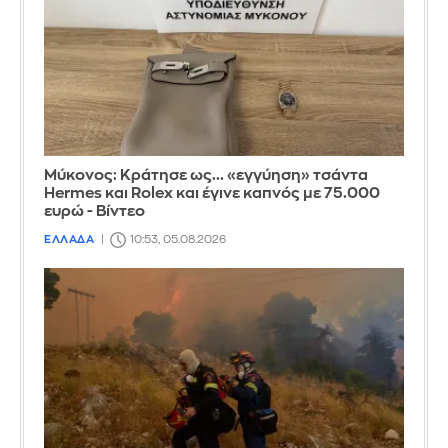
Μύκονος: Κράτησε ως... «εγγύηση» τσάντα
Hermes και Rolex και έγινε καπνός με 75.000
ευρώ - Βίντεο
ΕΛΛΑΔΑ
10:53, 05.08.2026