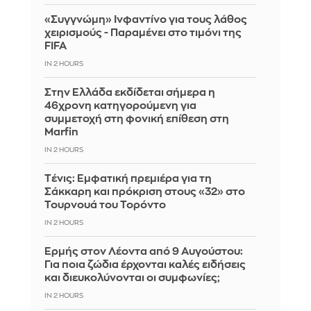
«Συγγνώμη» Ινφαντίνο για τους λάθος
χειρισμούς - Παραμένει στο τιμόνι της
FIFA
IN 2 HOURS
Στην Ελλάδα εκδίδεται σήμερα η
46χρονη κατηγορούμενη για
συμμετοχή στη φονική επίθεση στη
Marfin
IN 2 HOURS
Tένις: Εμφατική πρεμιέρα για τη
Σάκκαρη και πρόκριση στους «32» στο
Τουρνουά του Τορόντο
IN 2 HOURS
Ερμής στον Λέοντα από 9 Αυγούστου:
Για ποια ζώδια έρχονται καλές ειδήσεις
και διευκολύνονται οι συμφωνίες;
IN 2 HOURS