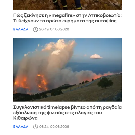
Πώς ξεκίνησε η «megafire» στην Αττικοβοιωτία:
Τι δείχνουν τα πρώτα ευρήματα της αυτοψίας
ΕΛΛΑΔΑ
20:49, 04.08.2026
Συγκλονιστικό timelapse βίντεο από τη ραγδαία
εξάπλωση της φωτιάς στις πλαγιές του
Κιθαιρώνα
ΕΛΛΑΔΑ
08:24, 05.08.2026