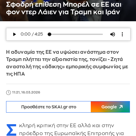
Σφοδρή επίθεση Μπορέλ σε ΕΕ και
φον ντερ Λάιεν για Τραμπ και Ιράν
Η αδυναμία της ΕΕ να υψώσει ανάστημα στον
Τραμπ πλήττει την αξιοπιστία της, τονίζει - Ζητά
αναστολή της «άδικης» εμπορικής συμφωνίας με
τις ΗΠΑ
11:21, 16.03.2026
Προσθέστε το SKAI.gr στο
Google
Σ
κληρή κριτική στην ΕΕ αλλά και στην
πρόεδρο της Ευρωπαϊκής Επιτροπής για