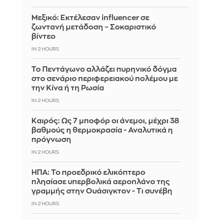
Μεξικό: Εκτέλεσαν influencer σε
ζωντανή μετάδοση – Σοκαριστικό
βίντεο
IN 2 HOURS
Το Πεντάγωνο αλλάζει πυρηνικό δόγμα
στο σενάριο περιφερειακού πολέμου με
την Κίνα ή τη Ρωσία
IN 2 HOURS
Καιρός: Ως 7 μποφόρ οι άνεμοι, μέχρι 38
βαθμούς η θερμοκρασία - Αναλυτικά η
πρόγνωση
IN 2 HOURS
ΗΠΑ: Το προεδρικό ελικόπτερο
πλησίασε υπερβολικά αεροπλάνο της
γραμμής στην Ουάσιγκτον - Τι συνέβη
IN 2 HOURS