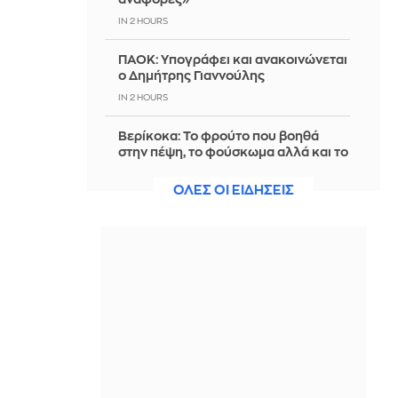
IN 2 HOURS
ΠΑΟΚ: Υπογράφει και ανακοινώνεται
ο Δημήτρης Γιαννούλης
IN 2 HOURS
Βερίκοκα: Το φρούτο που βοηθά
στην πέψη, το φούσκωμα αλλά και το
καλοκαιρινό μαύρισμα
ΟΛΕΣ ΟΙ ΕΙΔΗΣΕΙΣ
IN 2 HOURS
Γλιστρίδα γιαχνί
IN 2 HOURS
Μεξικό: Εκτέλεσαν influencer σε
ζωντανή μετάδοση – Σοκαριστικό
βίντεο
IN 2 HOURS
Το Πεντάγωνο αλλάζει πυρηνικό
δόγμα στο σενάριο περιφερειακού