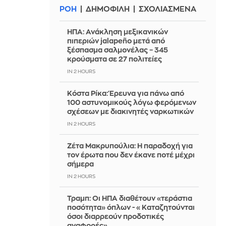
ΡΟΗ
ΔΗΜΟΦΙΛΗ
ΣΧΟΛΙΑΣΜΕΝΑ
ΗΠΑ: Ανάκληση μεξικανικών
πιπεριών jalapeño μετά από
ξέσπασμα σαλμονέλας – 345
κρούσματα σε 27 πολιτείες
IN 2 HOURS
Κόστα Ρίκα: Έρευνα για πάνω από
100 αστυνομικούς λόγω φερόμενων
σχέσεων με διακινητές ναρκωτικών
IN 2 HOURS
Ζέτα Μακρυπούλια: Η παραδοχή για
τον έρωτα που δεν έκανε ποτέ μέχρι
σήμερα
IN 2 HOURS
Τραμπ: Οι ΗΠΑ διαθέτουν «τεράστια
ποσότητα» όπλων - «Καταζητούνται
όσοι διαρρεούν προδοτικές
αναφορές»