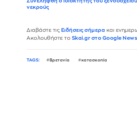
Συνελήφθη ο ιδιοκτήτης του ξενοδοχείου
νεκρούς
Διαβάστε τις
Ειδήσεις σήμερα
και ενημερω
Ακολουθήστε το
Skai.gr στο Google New
TAGS:
Βρετανία
κατασκοπία