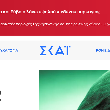
ία και Εύβοια λόγω υψηλού κινδύνου πυρκαγιάς
 αρκετές περιοχές της νησιωτικής και ηπειρωτικής χώρας - Ο
ΥΧΑΓΩΓΙΑ
ΡΟΗ ΕΙ
ι
ν