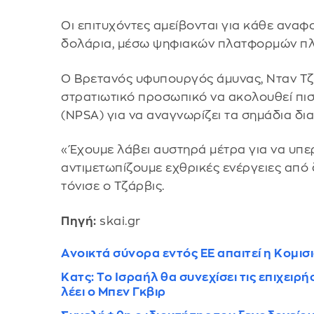
Οι επιτυχόντες αμείβονται για κάθε αναφ
δολάρια, μέσω ψηφιακών πλατφορμών π
Ο Βρετανός υφυπουργός άμυνας, Νταν Τζά
στρατιωτικό προσωπικό να ακολουθεί πισ
(NPSA) για να αναγνωρίζει τα σημάδια δι
«Έχουμε λάβει αυστηρά μέτρα για να υπε
αντιμετωπίζουμε εχθρικές ενέργειες από
τόνισε ο Τζάρβις.
Πηγή:
skai.gr
Aνοικτά σύνορα εντός ΕΕ απαιτεί η Κομισ
Κατς: Το Ισραήλ θα συνεχίσει τις επιχειρ
λέει ο Μπεν Γκβιρ