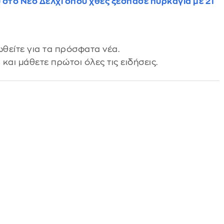
 στο Νέο Δελχί όπου χθες ξέσπασε πυρκαγιά με 21
θείτε για τα πρόσφατα νέα.
s
και μάθετε πρώτοι όλες τις ειδήσεις.