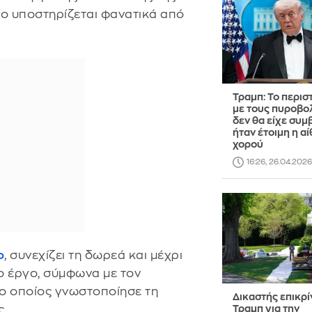
οίο υποστηρίζεται φανατικά από
Τραμπ: Το περισ
με τους πυροβο
δεν θα είχε συμβ
ήταν έτοιμη η α
χορού
16:26, 26.04.2026
ο
, συνεχίζει τη δωρεά και μέχρι
ο έργο, σύμφωνα με τον
 ο οποίος γνωστοποίησε τη
Δικαστής επικρί
ς.
Τραμπ για την