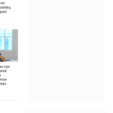
 να
γασίες
ορού
ει την
onal
α
στον
ΙΝΑΙ
»