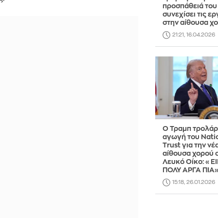
προσπάθειά του
συνεχίσει τις ερ
στην αίθουσα χ
21:21, 16.04.2026
Ο Τραμπ τρολάρ
αγωγή του Nati
Trust για την νέ
αίθουσα χορού 
Λευκό Οίκο: «Ε
ΠΟΛΥ ΑΡΓΑ ΠΙΑ
15:18, 26.01.2026