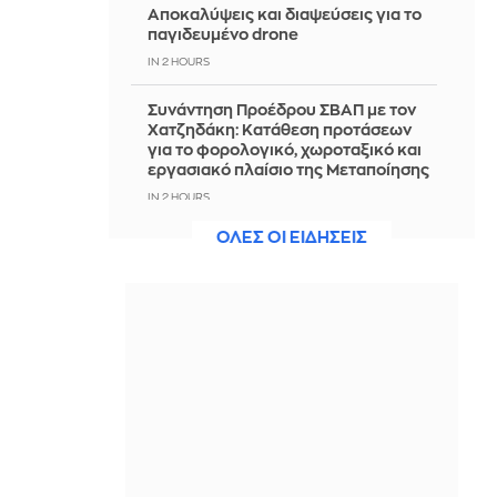
Αποκαλύψεις και διαψεύσεις για το
παγιδευμένο drone
IN 2 HOURS
Συνάντηση Προέδρου ΣΒΑΠ με τον
Χατζηδάκη: Κατάθεση προτάσεων
για το φορολογικό, χωροταξικό και
εργασιακό πλαίσιο της Μεταποίησης
IN 2 HOURS
ΟΛΕΣ ΟΙ ΕΙΔΗΣΕΙΣ
Σοκαριστικό περιστατικό στο Αίγιο:
Οδηγός λεωφορείου υπέστη
ανακοπή- Tο όχημα έπεφτε πάνω σε
άλλα ΙΧ
IN 2 HOURS
Γιατί δεν υπήρχαν μικροσκοπικοί
δεινόσαυροι; Η ευθύνη βαραίνει τα
θηλαστικά
IN 2 HOURS
Παναθηναϊκός: Τα στατιστικά που