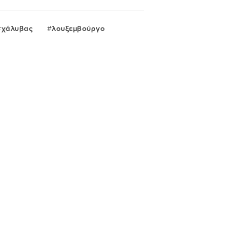
χάλυβας
λουξεμβούργο