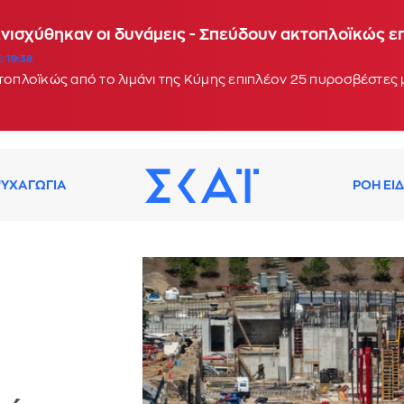
Ενισχύθηκαν οι δυνάμεις - Σπεύδουν ακτοπλοϊκώς 
: 19:38
κτοπλοϊκώς από το λιμάνι της Κύμης επιπλέον 25 πυροσβέστες
ΥΧΑΓΩΓΙΑ
ΡΟΗ ΕΙ