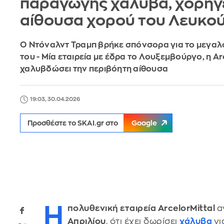
παραγωγής χάλυβα, χορηγε
αίθουσα χορού του Λευκού
Ο Ντόναλντ Τραμπ βρήκε σπόνσορα για το μεγαλ
του - Μία εταιρεία με έδρα το Λουξεμβούργο, η Arc
χαλυβδώσει την περιβόητη αίθουσα
19:03, 30.04.2026
Προσθέστε το SKAI.gr στο
Google
Η
πολυθενική εταιρεία ArcelorMittal
α
Απριλίου
, ότι έχει δωρίσει
χάλυβα
γι