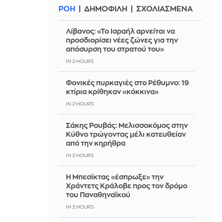
ΡΟΗ
ΔΗΜΟΦΙΛΗ
ΣΧΟΛΙΑΣΜΕΝΑ
Λίβανος: «Το Ισραήλ αρνείται να
προσδιορίσει νέες ζώνες για την
απόσυρση του στρατού του»
IN 2 HOURS
Φονικές πυρκαγιές στο Ρέθυμνο: 19
κτίρια κρίθηκαν «κόκκινα»
IN 2 HOURS
Σάκης Ρουβάς: Μελισσοκόμος στην
Κύθνο τρώγοντας μέλι κατευθείαν
από την κηρήθρα
IN 2 HOURS
Η Μπεσίκτας «έσπρωξε» την
Χράντετς Κράλοβε προς τον δρόμο
του Παναθηναϊκού
IN 2 HOURS