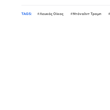
TAGS:
Λευκός Οίκος
Ντόναλντ Τραμπ