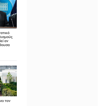
τατικό
λισμούς
εί αν
ίθουσα
νει τον