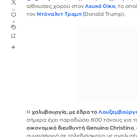
αίθουσας χορού στον
Λευκό Οίκο
, το οπ
0
τον
Ντόναλντ Τραμπ
(
Donald Trump).
4
Η
χαλυβουργία, με έδρα το
Λουξεμβούργ
σήμερα έχει παραδώσει 600 τόνους για τ
οικονομικό διευθυντή Genuino Christino
,
συνεισφορά σε τηλεδιάσκεψη με αναλυτέ