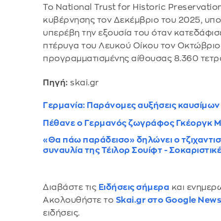
Το National Trust for Historic Preservat
κυβέρνησης τον Δεκέμβριο του 2025, υπο
υπερέβη την εξουσία του όταν κατεδάφισε
πτέρυγα του Λευκού Οίκου τον Οκτώβριο 
προγραμματισμένης αίθουσας 8.360 τετρ
Πηγή:
skai.gr
Γερμανία: Παράνομες αυξήσεις καυσίμων 
Πέθανε ο Γερμανός ζωγράφος Γκέοργκ Μ
«Θα πάω παράδεισο» δηλώνει ο τζιχαντισ
συναυλία της Τέιλορ Σουίφτ - Σοκαριστικ
Διαβάστε τις
Ειδήσεις σήμερα
και ενημερω
Ακολουθήστε το
Skai.gr στο Google New
ειδήσεις.