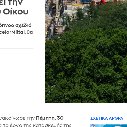
ί την
 Οίκου
όπνοο σχέδιό
elorMittal, θα
νακοίνωσε την
Πέμπτη, 30
ΣΧΕΤΙΚΑ ΑΡΘΡΑ
α το έργο της κατασκευής της