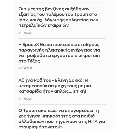
Οι τιμές της βενζίνης αυξήθηκαν
εξαιτίας του πολέμου του Τραμπ στο
Ιράν, και όχι λόγω της απληστίας των
πετρελαϊκών εταιρειών
IN 1 HOUR
Η SpaceX θα κατασκευάσει σταθμούς
παραγωγής ηλεκτρικής ενέργειας για
να τροφοδοτεί εργοστάσιο μικροτσίπ
στο Τέξας
IN 1 HOUR
Αθηνά Ροδίτου - Ελένη Σακκά: Η
μεταμεσονύκτια μάχη τους με μια
κατσαρίδα ήταν απλώς... επική!
IN 1 HOUR
Ο Τραμπ σκοπεύει να απαγορεύσει τη
χορήγηση υπηκοότητας στα παιδιά
αλλοδαπών που πηγαίνουν στις ΗΠΑ για
«τουρισμό τοκετού»