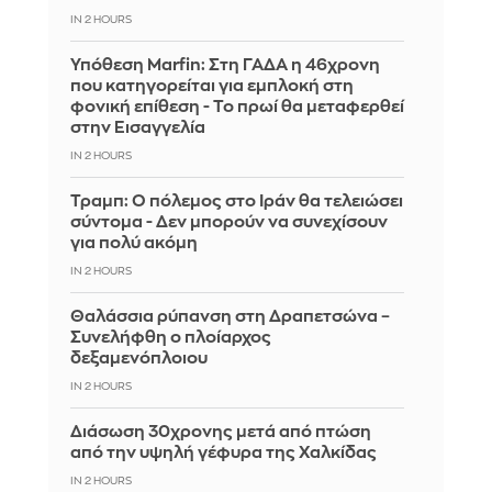
IN 2 HOURS
Υπόθεση Marfin: Στη ΓΑΔΑ η 46χρονη
που κατηγορείται για εμπλοκή στη
φονική επίθεση - Το πρωί θα μεταφερθεί
στην Εισαγγελία
IN 2 HOURS
Τραμπ: Ο πόλεμος στο Ιράν θα τελειώσει
σύντομα - Δεν μπορούν να συνεχίσουν
για πολύ ακόμη
IN 2 HOURS
Θαλάσσια ρύπανση στη Δραπετσώνα –
Συνελήφθη ο πλοίαρχος
δεξαμενόπλοιου
IN 2 HOURS
Διάσωση 30χρονης μετά από πτώση
από την υψηλή γέφυρα της Χαλκίδας
IN 2 HOURS