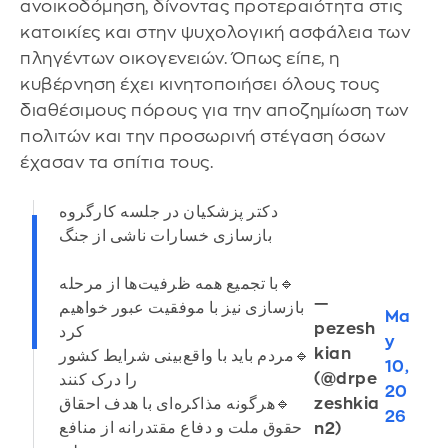
ανοικοδόμηση, δίνοντας προτεραιότητα στις
κατοικίες και στην ψυχολογική ασφάλεια των
πληγέντων οικογενειών. Όπως είπε, η
κυβέρνηση έχει κινητοποιήσει όλους τους
διαθέσιμους πόρους για την αποζημίωση των
πολιτών και την προσωρινή στέγαση όσων
έχασαν τα σπίτια τους.
دکتر پزشکیان در جلسه کارگروه
بازسازی خسارات ناشی از جنگ
🔹️با تجمیع همه ظرفیت‌ها از مرحله
—
بازسازی نیز با موفقیت عبور خواهیم
Ma
pezesh
کرد
y
kian
🔹️مردم باید با واقع‌بینی شرایط کشور
10,
(@drpe
را درک کنند
20
🔹️هرگونه مذاکره‌ای با هدف احقاق
zeshkia
26
حقوق ملت و دفاع مقتدرانه از منافع
n2)