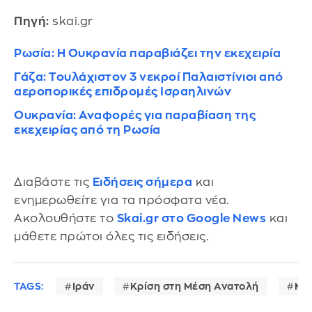
Πηγή:
skai.gr
Ρωσία: H Ουκρανία παραβιάζει την εκεχειρία
Γάζα: Τουλάχιστον 3 νεκροί Παλαιστίνιοι από
αεροπορικές επιδρομές Ισραηλινών
Oυκρανία: Αναφορές για παραβίαση της
εκεχειρίας από τη Ρωσία
Διαβάστε τις
Ειδήσεις σήμερα
και
ενημερωθείτε για τα πρόσφατα νέα.
Ακολουθήστε το
Skai.gr στο Google News
και
μάθετε πρώτοι όλες τις ειδήσεις.
TAGS:
Ιράν
Κρίση στη Μέση Ανατολή
Μα