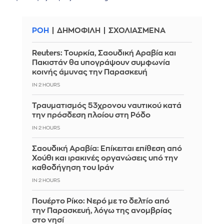
ΡΟΗ
ΔΗΜΟΦΙΛΗ
ΣΧΟΛΙΑΣΜΕΝΑ
Reuters: Τουρκία, Σαουδική Αραβία και
Πακιστάν θα υπογράψουν συμφωνία
κοινής άμυνας την Παρασκευή
IN 2 HOURS
Τραυματισμός 53χρονου ναυτικού κατά
την πρόσδεση πλοίου στη Ρόδο
IN 2 HOURS
Σαουδική Αραβία: Επίκειται επίθεση από
Χούθι και ιρακινές οργανώσεις υπό την
καθοδήγηση του Ιράν
IN 2 HOURS
Πουέρτο Ρίκο: Νερό με το δελτίο από
την Παρασκευή, λόγω της ανομβρίας
στο νησί