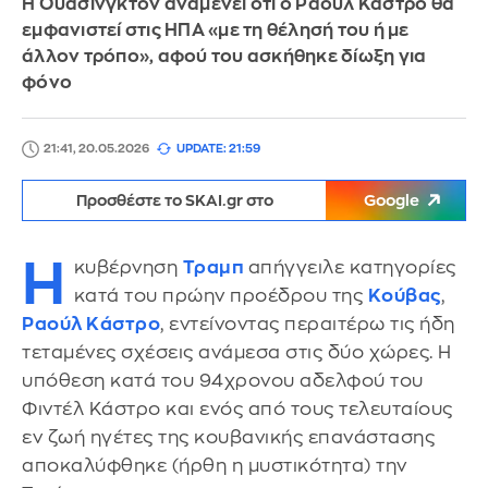
Η Ουάσινγκτον αναμένει ότι ο Ραούλ Κάστρο θα
εμφανιστεί στις ΗΠΑ «με τη θέλησή του ή με
άλλον τρόπο», αφού του ασκήθηκε δίωξη για
φόνο
21:41, 20.05.2026
UPDATE: 21:59
Προσθέστε το SKAI.gr στο
Google
Η
κυβέρνηση
Τραμπ
απήγγειλε κατηγορίες
κατά του πρώην προέδρου της
Κούβας
,
Ραούλ Κάστρο
, εντείνοντας περαιτέρω τις ήδη
τεταμένες σχέσεις ανάμεσα στις δύο χώρες. Η
υπόθεση κατά του 94χρονου αδελφού του
Φιντέλ Κάστρο και ενός από τους τελευταίους
εν ζωή ηγέτες της κουβανικής επανάστασης
αποκαλύφθηκε (ήρθη η μυστικότητα) την