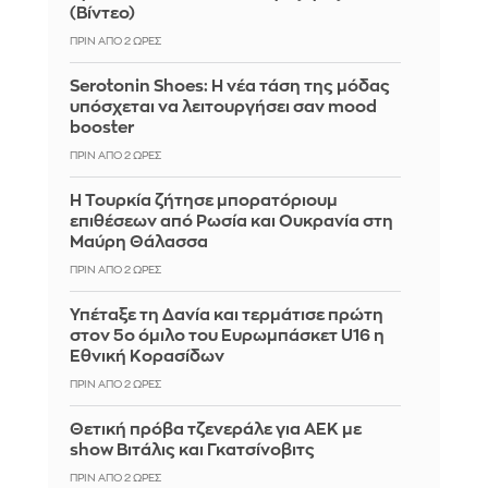
(Βίντεο)
ΠΡΙΝ ΑΠΌ 2 ΏΡΕΣ
Serotonin Shoes: Η νέα τάση της μόδας
υπόσχεται να λειτουργήσει σαν mood
booster
ΠΡΙΝ ΑΠΌ 2 ΏΡΕΣ
Η Τουρκία ζήτησε μπορατόριουμ
επιθέσεων από Ρωσία και Ουκρανία στη
Μαύρη Θάλασσα
ΠΡΙΝ ΑΠΌ 2 ΏΡΕΣ
Υπέταξε τη Δανία και τερμάτισε πρώτη
στον 5ο όμιλο του Ευρωμπάσκετ U16 η
Εθνική Κορασίδων
ΠΡΙΝ ΑΠΌ 2 ΏΡΕΣ
Θετική πρόβα τζενεράλε για ΑΕΚ με
show Βιτάλις και Γκατσίνοβιτς
ΠΡΙΝ ΑΠΌ 2 ΏΡΕΣ