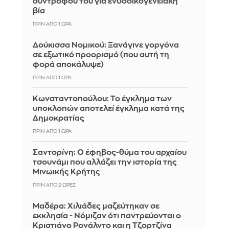
συντρόφου του για ενδοοικογενειακή
βία
ΠΡΙΝ ΑΠΌ 1 ΏΡΑ
Δούκισσα Νομικού: Ξανάγινε γοργόνα
σε εξωτικό προορισμό (που αυτή τη
φορά αποκάλυψε)
ΠΡΙΝ ΑΠΌ 1 ΏΡΑ
Κωνσταντοπούλου: Το έγκλημα των
υποκλοπών αποτελεί έγκλημα κατά της
Δημοκρατίας
ΠΡΙΝ ΑΠΌ 1 ΏΡΑ
Σαντορίνη: Ο έφηβος-θύμα του αρχαίου
τσουνάμι που αλλάζει την ιστορία της
Μινωικής Κρήτης
ΠΡΙΝ ΑΠΌ 2 ΏΡΕΣ
Μαδέρα: Χιλιάδες μαζεύτηκαν σε
εκκλησία - Νόμιζαν ότι παντρεύονται ο
Κριστιάνο Ρονάλντο και η Τζορτζίνα