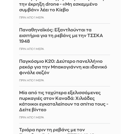
την έκρηξη drone - «Μη εσκεμμένο
συμβάν» λέει το Κίεβο
ΠΡΙΝ ΑΠΌ 1 ΜΈΡΑ
Παναθηναϊκός: Εξαντλούνται τα
εισιτήρια για τη ρεβάνς με την ΤΣΣΚΑ
1948
ΠΡΙΝ ΑΠΌ 1 ΜΈΡΑ
Παγκόσμιο Κ20: Δεύτερο πανελλήνιο
ρεκόρ για την Μπακογιάννη και ιδανικό
φινάλε σεζόν
ΠΡΙΝ ΑΠΌ 1 ΜΈΡΑ
Μία από τις ταχύτερα εξελισσόμενες
πυρκαγιές στον Καναδά: Χιλιάδες
κάτοικοι εγκαταλείπουν τα σπίτια τους -
Δείτε βίντεο
ΠΡΙΝ ΑΠΌ 1 ΜΈΡΑ
Τριάρα πριν τη ρεβάνς με τον