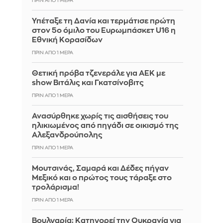
ΠΡΙΝ ΑΠΌ 1 ΜΈΡΑ
Υπέταξε τη Δανία και τερμάτισε πρώτη
στον 5ο όμιλο του Ευρωμπάσκετ U16 η
Εθνική Κορασίδων
ΠΡΙΝ ΑΠΌ 1 ΜΈΡΑ
Θετική πρόβα τζενεράλε για ΑΕΚ με
show Βιτάλις και Γκατσίνοβιτς
ΠΡΙΝ ΑΠΌ 1 ΜΈΡΑ
Ανασύρθηκε χωρίς τις αισθήσεις του
ηλικιωμένος από πηγάδι σε οικισμό της
Αλεξανδρούπολης
ΠΡΙΝ ΑΠΌ 1 ΜΈΡΑ
Μουτσινάς, Σαμαρά και Δέδες πήγαν
Μεξικό και ο πρώτος τους τάραξε στο
τρολάρισμα!
ΠΡΙΝ ΑΠΌ 1 ΜΈΡΑ
Βουλγαρία: Κατηγορεί την Ουκρανία για