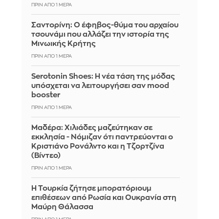
ΠΡΙΝ ΑΠΌ 1 ΜΈΡΑ
Σαντορίνη: Ο έφηβος-θύμα του αρχαίου
τσουνάμι που αλλάζει την ιστορία της
Μινωικής Κρήτης
ΠΡΙΝ ΑΠΌ 1 ΜΈΡΑ
Serotonin Shoes: Η νέα τάση της μόδας
υπόσχεται να λειτουργήσει σαν mood
booster
ΠΡΙΝ ΑΠΌ 1 ΜΈΡΑ
Μαδέρα: Χιλιάδες μαζεύτηκαν σε
εκκλησία - Νόμιζαν ότι παντρεύονται ο
Κριστιάνο Ρονάλντο και η Τζορτζίνα
(Βίντεο)
ΠΡΙΝ ΑΠΌ 1 ΜΈΡΑ
Η Τουρκία ζήτησε μπορατόριουμ
επιθέσεων από Ρωσία και Ουκρανία στη
Μαύρη Θάλασσα