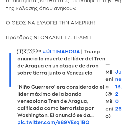
οπουδήποτε, και θα τους στείλουμε στα βάθη
της κόλασης όπου ανήκουν.
Ο ΘΕΟΣ ΝΑ ΕΥΛΟΓΕΙ ΤΗΝ ΑΜΕΡΙΚΗ!
Πρόεδρος ΝΤΟΝΑΛΝΤ ΤΖ. ΤΡΑΜΠ
🇺🇸🇻🇪🚨
#ÚLTIMAHORA
| Trump
anuncia la muerte del líder del Tren
—
de Aragua en un ataque de dron
Mil
Ju
sobre tierra junto a Venezuela
eni
ne
o
13,
‘Niño Guerrero' era considerado el
(@
2
líder máximo de la banda
venezolana Tren de Aragua,
Mil
0
calificada como terrorista por
eni
26
Washington. El anunció se da…
o)
pic.twitter.com/e89VEsq1BQ