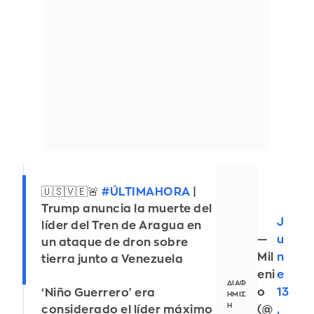
🇺🇸🇻🇪🚨
#ÚLTIMAHORA
|
Trump anuncia la muerte del
J
líder del Tren de Aragua en
—
u
un ataque de dron sobre
Mil
n
tierra junto a Venezuela
eni
e
o
13
‘Niño Guerrero' era
(@
,
considerado el líder máximo