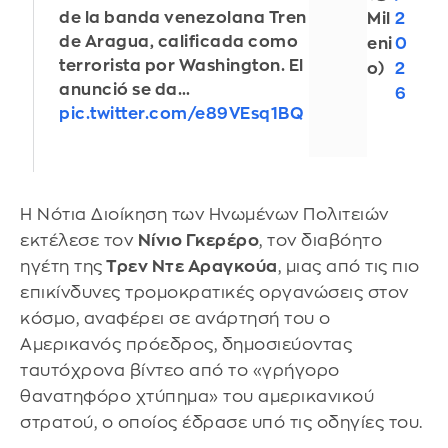
de la banda venezolana Tren
Mil
2
de Aragua, calificada como
eni
0
terrorista por Washington. El
o)
2
anunció se da…
6
pic.twitter.com/e89VEsq1BQ
H Νότια Διοίκηση των Ηνωμένων Πολιτειών
εκτέλεσε τον
Νίνιο Γκερέρο
, τον διαβόητο
ηγέτη της
Τρεν Ντε Αραγκούα
, μιας από τις πιο
επικίνδυνες τρομοκρατικές οργανώσεις στον
κόσμο, αναφέρει σε ανάρτησή του ο
Αμερικανός πρόεδρος, δημοσιεύοντας
ταυτόχρονα βίντεο από το «γρήγορο
θανατηφόρο χτύπημα» του αμερικανικού
στρατού, ο οποίος έδρασε υπό τις οδηγίες του.