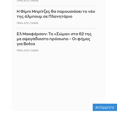
ΠΡΙΝ ΑΠΌ 1 ΜΈΡΑ
Η Φίμπι Μπρίτζες θα παρουσιάσει το νέο
της άλμπουμ σε Πλανητάριο
ΠΡΙΝ ΑΠΌ 1 ΜΈΡΑ
Ελ Μακφέρσον: Το «Σώμα» στα 62 της
με αψεγάδιαστο πρόσωπο – Οι φήμες
για Botox
ΠΡΙΝ ΑΠΌ 1 ΜΈΡΑ
Απόρρητο