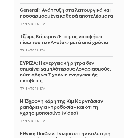
Generali: Ανάπτυξη στα λειτουργικά και
προσαρμοσμένα καθαρά αποτελέσματα
ΠΡΙΝ ΑΠΌ 1 ΜΈΡΑ
Τζέιμς Κάμερον: Έτοιμος να αφήσει
πίσω του το «Avatar» μετά από χρόνια
ΠΡΙΝ ΑΠΌ 1 ΜΈΡΑ
ΣΥΡΙΖΑ: Η ενεργειακή ρήτρα δεν
σημαίνει χαμηλότερους λογαριασμούς,
ούτε σβήνει 7 χρόνια ενεργειακής
ακρίβειας
ΠΡΙΝ ΑΠΌ 1 ΜΈΡΑ
Η 13χρονη κόρη της Κιμ Καρντάσιαν
ραπάρει για «προδοσία» και ότι τη
«χρησιμοποιούν» (video)
ΠΡΙΝ ΑΠΌ 1 ΜΈΡΑ
Εθνική Παίδων: Γνωρίστε την καλύτερη