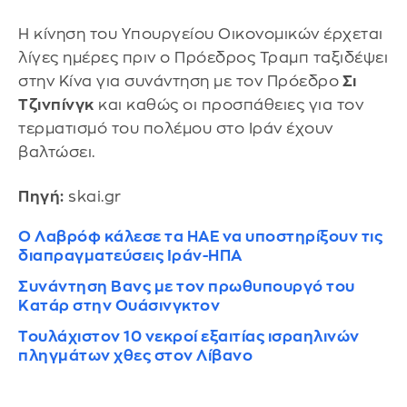
Η κίνηση του Υπουργείου Οικονομικών έρχεται
λίγες ημέρες πριν ο Πρόεδρος Τραμπ ταξιδέψει
στην Κίνα για συνάντηση με τον Πρόεδρο
Σι
Τζινπίνγκ
και καθώς οι προσπάθειες για τον
τερματισμό του πολέμου στο Ιράν έχουν
βαλτώσει.
Πηγή:
skai.gr
Ο Λαβρόφ κάλεσε τα ΗΑΕ να υποστηρίξουν τις
διαπραγματεύσεις Ιράν-ΗΠΑ
Συνάντηση Βανς με τον πρωθυπουργό του
Κατάρ στην Ουάσινγκτον
Τουλάχιστον 10 νεκροί εξαιτίας ισραηλινών
πληγμάτων χθες στον Λίβανο