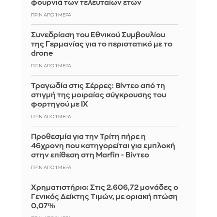
φουρνιά των τελευταίων ετών
ΠΡΙΝ ΑΠΌ 1 ΜΈΡΑ
Συνεδρίαση του Εθνικού Συμβουλίου
της Γερμανίας για το περιστατικό με το
drone
ΠΡΙΝ ΑΠΌ 1 ΜΈΡΑ
Τραγωδία στις Σέρρες: Βίντεο από τη
στιγμή της μοιραίας σύγκρουσης του
φορτηγού με ΙΧ
ΠΡΙΝ ΑΠΌ 1 ΜΈΡΑ
Προθεσμία για την Τρίτη πήρε η
46χρονη που κατηγορείται για εμπλοκή
στην επίθεση στη Marfin - Βίντεο
ΠΡΙΝ ΑΠΌ 1 ΜΈΡΑ
Χρηματιστήριο: Στις 2.606,72 μονάδες ο
Γενικός Δείκτης Τιμών, με οριακή πτώση
0,07%