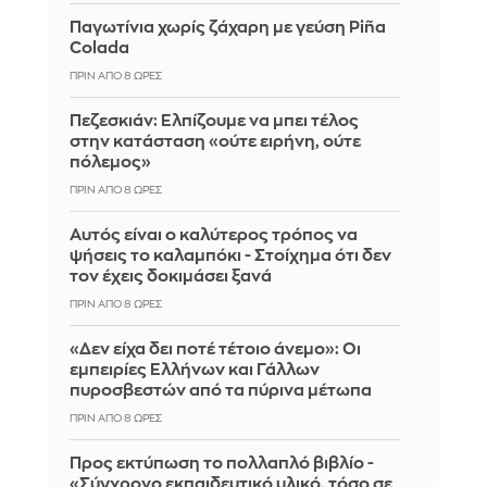
Παγωτίνια χωρίς ζάχαρη με γεύση Piña
Colada
ΠΡΙΝ ΑΠΌ 8 ΏΡΕΣ
Πεζεσκιάν: Ελπίζουμε να μπει τέλος
στην κατάσταση «ούτε ειρήνη, ούτε
πόλεμος»
ΠΡΙΝ ΑΠΌ 8 ΏΡΕΣ
Αυτός είναι ο καλύτερος τρόπος να
ψήσεις το καλαμπόκι - Στοίχημα ότι δεν
τον έχεις δοκιμάσει ξανά
ΠΡΙΝ ΑΠΌ 8 ΏΡΕΣ
«Δεν είχα δει ποτέ τέτοιο άνεμο»: Οι
εμπειρίες Ελλήνων και Γάλλων
πυροσβεστών από τα πύρινα μέτωπα
ΠΡΙΝ ΑΠΌ 8 ΏΡΕΣ
Προς εκτύπωση το πολλαπλό βιβλίο -
«Σύγχρονο εκπαιδευτικό υλικό, τόσο σε