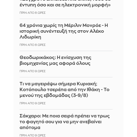
έντυπη όσο και σε ηλεκτρονική μορφή»
ΠΡΙΝ ΑΠΌ 8 ΏΡΕΣ
64 χρόνια χωρίς τη Μέριλιν Μονρόε - Η
ιστορική συνέντευξή της στον Αλέκο
Λιδωρίκη
ΠΡΙΝ ΑΠΌ 8 ΏΡΕΣ
Θεοδωρικάκος: Η ενίσχυση της
βιομηχανίας μας αφορά όλους
ΠΡΙΝ ΑΠΌ 9 ΏΡΕΣ
Τι να μαγειρέψω σήμερα Κυριακή;
Κοτόπουλο τσερέπα από την Ιθάκη - Το
μενού της εβδομάδας (3-9/8)
ΠΡΙΝ ΑΠΌ 9 ΏΡΕΣ
Σάκχαρο: Με ποια σειρά πρέπει να τρως
το φαγητό σου για να μην ανεβαίνει
απότομα
ΠΡΙΝ ΑΠΌ 9 ΏΡΕΣ