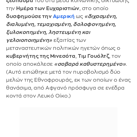
ξέσπασμά
του στα μέσα κοινωνικής δικτύωσης
την
Ημέρα των Ευχαριστιών
, στο οποίο
δυσφημούσε την
Αμερική
ως
«διχασμένη,
διαλυμένη, τεμαχισμένη, δολοφονημένη,
ξυλοκοπημένη, ληστευμένη και
γελοιοποιημένη»
εξαιτίας των
μεταναστευτικών πολιτικών ηγετών όπως ο
κυβερνήτης της Μινεσότα
,
Τιμ Γουόλτζ
, τον
οποίο αποκάλεσε
«σοβαρά καθυστερημένο»
.
(Αυτό ειπώθηκε μετά τον πυροβολισμό δύο
μελών της Εθνοφρουράς, εκ των οποίων ο ένας
θανάσιμα, από Αφγανό πρόσφυγα σε ενέδρα
κοντά στον Λευκό Οίκο.)