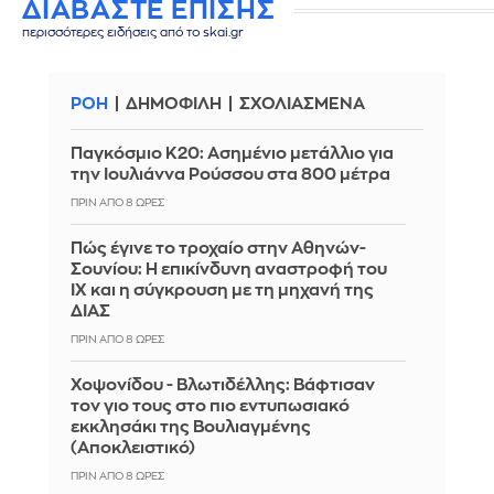
ΔΙΑΒΑΣΤΕ ΕΠΙΣΗΣ
περισσότερες ειδήσεις από το skai.gr
ΡΟΗ
ΔΗΜΟΦΙΛΗ
ΣΧΟΛΙΑΣΜΕΝΑ
Παγκόσμιο Κ20: Ασημένιο μετάλλιο για
την Ιουλιάννα Ρούσσου στα 800 μέτρα
ΠΡΙΝ ΑΠΌ 8 ΏΡΕΣ
Πώς έγινε το τροχαίο στην Αθηνών-
Σουνίου: Η επικίνδυνη αναστροφή του
ΙΧ και η σύγκρουση με τη μηχανή της
ΔΙΑΣ
ΠΡΙΝ ΑΠΌ 8 ΏΡΕΣ
Χοψονίδου - Βλωτιδέλλης: Βάφτισαν
τον γιο τους στο πιο εντυπωσιακό
εκκλησάκι της Βουλιαγμένης
(Αποκλειστικό)
ΠΡΙΝ ΑΠΌ 8 ΏΡΕΣ