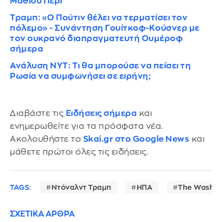
Μάθιου Πέρι
Τραμπ: «Ο Πούτιν θέλει να τερματίσει τον
πόλεμο» - Συνάντηση Γουίτκοφ-Κούσνερ με
τον ουκρανό διαπραγματευτή Ουμέροφ
σήμερα
Ανάλυση ΝΥΤ: Τι θα μπορούσε να πείσει τη
Ρωσία να συμφωνήσει σε ειρήνη;
Διαβάστε τις
Ειδήσεις σήμερα
και
ενημερωθείτε για τα πρόσφατα νέα.
Ακολουθήστε το
Skai.gr στο Google News
και
μάθετε πρώτοι όλες τις ειδήσεις.
TAGS:
Ντόναλντ Τραμπ
ΗΠΑ
The Washin
ΣΧΕΤΙΚΑ ΑΡΘΡΑ