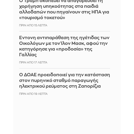
Ο Τραμπ σκοπεύει να απαγορεύσει τη
χορήγηση υπηκοότητας στα παιδιά
αλλοδαπών που πηγαίνουν στις ΗΠΑ για
«τουρισμό τοκετού»
ΠΡΙΝ ΑΠΌ 15 ΛΕΠΤΆ
Έντονη αντιπαράθεση της ηγέτιδας των
Οικολόγων με τον Ίλον Μασκ, αφού την
κατηγόρησε για «προδοσία» της
Γαλλίας
ΠΡΙΝ ΑΠΌ 17 ΛΕΠΤΆ
Ο ΔΟΑΕ προειδοποιεί για την κατάσταση
στον πυρηνικό σταθμό παραγωγής
ηλεκτρικού ρεύματος στη Ζαπορίζια
ΠΡΙΝ ΑΠΌ 19 ΛΕΠΤΆ