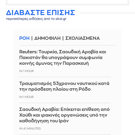
ΔΙΑΒΑΣΤΕ ΕΠΙΣΗΣ
περισσότερες ειδήσεις από το skai.gr
ΡΟΗ
ΔΗΜΟΦΙΛΗ
ΣΧΟΛΙΑΣΜΕΝΑ
Reuters: Τουρκία, Σαουδική Αραβία και
Πακιστάν θα υπογράψουν συμφωνία
κοινής άμυνας την Παρασκευή
IN 1 HOUR
Τραυματισμός 53χρονου ναυτικού κατά
την πρόσδεση πλοίου στη Ρόδο
IN 1 HOUR
Σαουδική Αραβία: Επίκειται επίθεση από
Χούθι και ιρακινές οργανώσεις υπό την
καθοδήγηση του Ιράν
IN 41 MINUTES