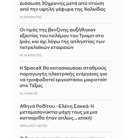
Διάσωση 30χρονης μετά από πτώση
από την υψηλή γέφυρα της Χαλκίδας
IN 23 MINUTES
Οι τιμές της βενζίνης αυξήθηκαν
εξαιτίας του πολέμου του Τραμπ στο
Ιράν, και όχι λόγω της απληστίας των
πετρελαϊκών εταιρειών
IN 14 MINUTES
Η SpaceX θα κατασκευάσει σταθμούς
παραγωγής ηλεκτρικής ενέργειας για
να τροφοδοτεί εργοστάσιο μικροτσίπ
στο Τέξας
IN 1 MINUTE
Αθηνά Ροδίτου - Ελένη Σακκά: Η
μεταμεσονύκτια μάχη τους με μια
κατσαρίδα ήταν απλώς... επική!
ΠΡΙΝ ΑΠΌ 1 ΛΕΠΤΌ