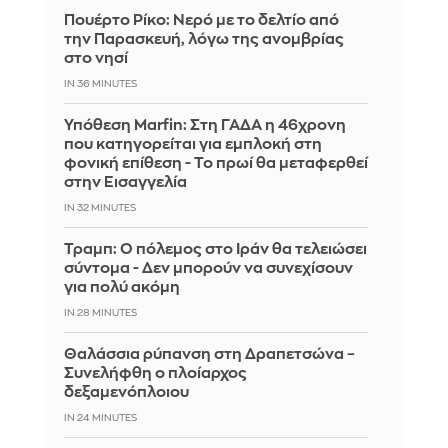
Πουέρτο Ρίκο: Νερό με το δελτίο από
την Παρασκευή, λόγω της ανομβρίας
στο νησί
IN 36 MINUTES
Υπόθεση Marfin: Στη ΓΑΔΑ η 46χρονη
που κατηγορείται για εμπλοκή στη
φονική επίθεση - Το πρωί θα μεταφερθεί
στην Εισαγγελία
IN 32 MINUTES
Τραμπ: Ο πόλεμος στο Ιράν θα τελειώσει
σύντομα - Δεν μπορούν να συνεχίσουν
για πολύ ακόμη
IN 28 MINUTES
Θαλάσσια ρύπανση στη Δραπετσώνα –
Συνελήφθη ο πλοίαρχος
δεξαμενόπλοιου
IN 24 MINUTES