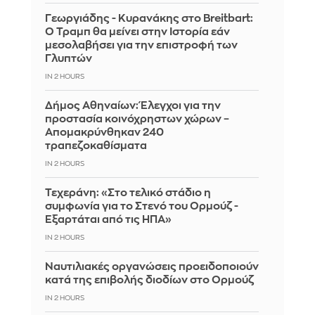
Γεωργιάδης - Κυρανάκης στο Breitbart:
Ο Τραμπ θα μείνει στην Ιστορία εάν
μεσολαβήσει για την επιστροφή των
Γλυπτών
IN 2 HOURS
Δήμος Αθηναίων: Έλεγχοι για την
προστασία κοινόχρηστων χώρων –
Απομακρύνθηκαν 240
τραπεζοκαθίσματα
IN 2 HOURS
Τεχεράνη: «Στο τελικό στάδιο η
συμφωνία για το Στενό του Ορμούζ -
Εξαρτάται από τις ΗΠΑ»
IN 2 HOURS
Ναυτιλιακές οργανώσεις προειδοποιούν
κατά της επιβολής διοδίων στο Ορμούζ
IN 2 HOURS