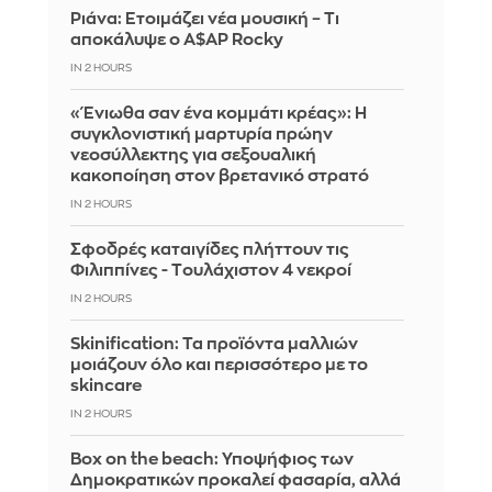
Ριάνα: Ετοιμάζει νέα μουσική – Τι
αποκάλυψε ο A$AP Rocky
IN 2 HOURS
«Ένιωθα σαν ένα κομμάτι κρέας»: Η
συγκλονιστική μαρτυρία πρώην
νεοσύλλεκτης για σεξουαλική
κακοποίηση στον βρετανικό στρατό
IN 2 HOURS
Σφοδρές καταιγίδες πλήττουν τις
Φιλιππίνες - Tουλάχιστον 4 νεκροί
IN 2 HOURS
Skinification: Τα προϊόντα μαλλιών
μοιάζουν όλο και περισσότερο με το
skincare
IN 2 HOURS
Box on the beach: Υποψήφιος των
Δημοκρατικών προκαλεί φασαρία, αλλά