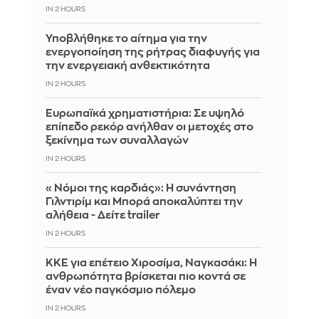
IN 2 HOURS
Υποβλήθηκε το αίτημα για την
ενεργοποίηση της ρήτρας διαφυγής για
την ενεργειακή ανθεκτικότητα
IN 2 HOURS
Ευρωπαϊκά χρηματιστήρια: Σε υψηλό
επίπεδο ρεκόρ ανήλθαν οι μετοχές στο
ξεκίνημα των συναλλαγών
IN 2 HOURS
«Νόμοι της καρδιάς»: Η συνάντηση
Γιλντιρίμ και Μπορά αποκαλύπτει την
αλήθεια - Δείτε trailer
IN 2 HOURS
ΚΚΕ για επέτειο Χιροσίμα, Ναγκασάκι: Η
ανθρωπότητα βρίσκεται πιο κοντά σε
έναν νέο παγκόσμιο πόλεμο
IN 2 HOURS