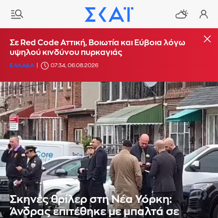
Σε Red Code Αττική, Βοιωτία και Εύβοια λόγω
υψηλού κινδύνου πυρκαγιάς
ΕΛΛΑΔΑ
07:34, 06.08.2026
Σκηνές θρίλερ στη Νέα Υόρκη:
Άνδρας επιτέθηκε με μπαλτά σε