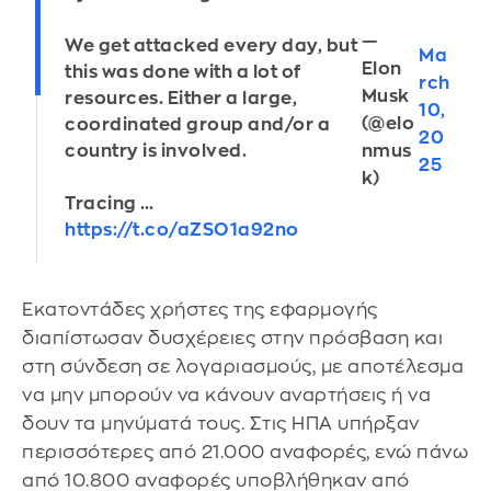
—
We get attacked every day, but
Ma
Elon
this was done with a lot of
rch
Musk
resources. Either a large,
10,
(@elo
coordinated group and/or a
20
country is involved.
nmus
25
k)
Tracing …
https://t.co/aZSO1a92no
Εκατοντάδες χρήστες της εφαρμογής
διαπίστωσαν δυσχέρειες στην πρόσβαση και
στη σύνδεση σε λογαριασμούς, με αποτέλεσμα
να μην μπορούν να κάνουν αναρτήσεις ή να
δουν τα μηνύματά τους. Στις ΗΠΑ υπήρξαν
περισσότερες από 21.000 αναφορές, ενώ πάνω
από 10.800 αναφορές υποβλήθηκαν από