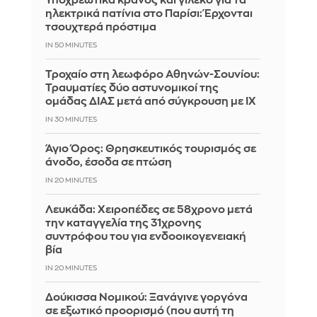
Υποχρεωτικά κράνος και γιλέκο για τα
ηλεκτρικά πατίνια στο Παρίσι: Έρχονται
τσουχτερά πρόστιμα
IN 50 MINUTES
Τροχαίο στη λεωφόρο Αθηνών-Σουνίου:
Τραυματίες δύο αστυνομικοί της
ομάδας ΔΙΑΣ μετά από σύγκρουση με ΙΧ
IN 30 MINUTES
Άγιο Όρος: Θρησκευτικός τουρισμός σε
άνοδο, έσοδα σε πτώση
IN 20 MINUTES
Λευκάδα: Χειροπέδες σε 58χρονο μετά
την καταγγελία της 31χρονης
συντρόφου του για ενδοοικογενειακή
βία
IN 20 MINUTES
Δούκισσα Νομικού: Ξανάγινε γοργόνα
σε εξωτικό προορισμό (που αυτή τη