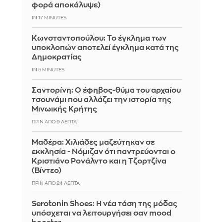
φορά αποκάλυψε)
IN 17 MINUTES
Κωνσταντοπούλου: Το έγκλημα των
υποκλοπών αποτελεί έγκλημα κατά της
Δημοκρατίας
IN 5 MINUTES
Σαντορίνη: Ο έφηβος-θύμα του αρχαίου
τσουνάμι που αλλάζει την ιστορία της
Μινωικής Κρήτης
ΠΡΙΝ ΑΠΌ 9 ΛΕΠΤΆ
Μαδέρα: Χιλιάδες μαζεύτηκαν σε
εκκλησία - Νόμιζαν ότι παντρεύονται ο
Κριστιάνο Ρονάλντο και η Τζορτζίνα
(Βίντεο)
ΠΡΙΝ ΑΠΌ 24 ΛΕΠΤΆ
Serotonin Shoes: Η νέα τάση της μόδας
υπόσχεται να λειτουργήσει σαν mood