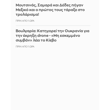
Μουτσινάς, Σαμαρά και Δέδες πήγαν
Μεξικό και ο πρώτος τους τάραξε στο
τρολάρισμα!
ΠΡΙΝ ΑΠΌ 1 ΏΡΑ
Βουλγαρία: Κατηγορεί την Ουκρανία για
την έκρηξη drone - «Μη εσκεμμένο
συμβάν» λέει το Κίεβο
ΠΡΙΝ ΑΠΌ 1 ΏΡΑ