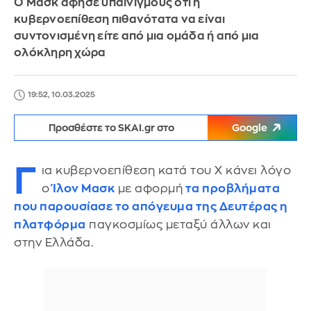
Ο Μασκ άφησε υπαινιγμούς ότι η
κυβερνοεπίθεση πιθανότατα να είναι
συντονισμένη είτε από μια ομάδα ή από μια
ολόκληρη χώρα
19:52, 10.03.2025
Προσθέστε το SKAI.gr στο
Google
Γ
ια κυβερνοεπίθεση κατά του Χ κάνει λόγο
ο
Ίλον Μασκ
με αφορμή
τα προβλήματα
που παρουσίασε το απόγευμα της Δευτέρας η
πλατφόρμα
παγκοσμίως μεταξύ άλλων και
στην Ελλάδα.