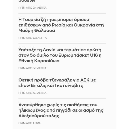
booster
ΠΡΙΝ ΑΠΌ 24 ΛΕΠΤΆ
Η Τουρκία ζήτησε μπορατόριουμ
επιθέσεων από Ρωσία και Ουκρανία στη
Μαύρη Θάλασσα
ΠΡΙΝ ΑΠΌ 40 ΛΕΠΤΆ
Υπέταξε τη Δανία και τερμάτισε πρώτη
στον 5ο όμιλο του Ευρωμπάσκετ U16 η
Εθνική Κορασίδων
ΠΡΙΝ ΑΠΌ 58 ΛΕΠΤΆ
Θετική πρόβα τζενεράλε για ΑΕΚ με
show Βιτάλις και Γκατσίνοβιτς
ΠΡΙΝ ΑΠΌ 59 ΛΕΠΤΆ
Ανασύρθηκε χωρίς τις αισθήσεις του
ηλικιωμένος από πηγάδι σε οικισμό της
Αλεξανδρούπολης
ΠΡΙΝ ΑΠΌ 1 ΏΡΑ