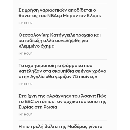
Σε χρήση ναρκωτικών αποδίδεται ο
θάνατος του ΝΒΑερ Μπράντον Κλαρκ
IN 1 HOUR
Θεσσαλονίκη: Κατήγγειλε τροχαίο και
καταδίωξη αλλά συνελήφθη για
κλεμμένο όχημα
IN 1 HOUR
Τα αχρησιμοποίητα φάρμακα που
κατέληξαν στα σκουπίδια σε έναν χρόνο
στην Αγγλία «θα γέμιζαν 75 πισίνες»
IN 1 HOUR
Στα ίχνη της «Αράχνης» του Άσαντ: Πώς
το BBC εντόπισε τον αρχικατάσκοπο της
Συρίας στη Ρωσία
IN 1 HOUR
Η πιο τρελή βόλτα της Μαδέρας γίνεται