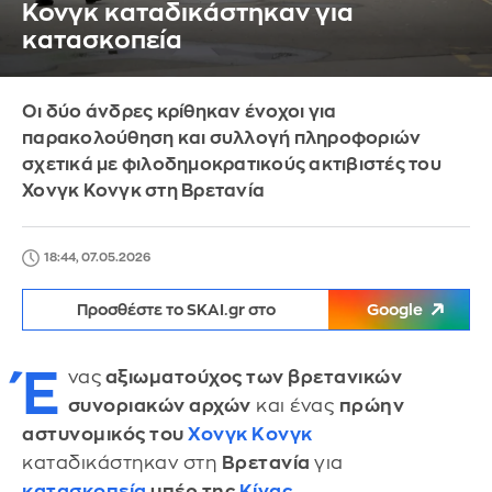
Κονγκ καταδικάστηκαν για
κατασκοπεία
Οι δύο άνδρες κρίθηκαν ένοχοι για
παρακολούθηση και συλλογή πληροφοριών
σχετικά με φιλοδημοκρατικούς ακτιβιστές του
Χονγκ Κονγκ στη Βρετανία
18:44, 07.05.2026
Προσθέστε το SKAI.gr στο
Google
Έ
νας
αξιωματούχος των βρετανικών
συνοριακών αρχών
και ένας
πρώην
αστυνομικός του
Χονγκ Κονγκ
καταδικάστηκαν στη
Βρετανία
για
κατασκοπεία
υπέρ της
Κίνας
,