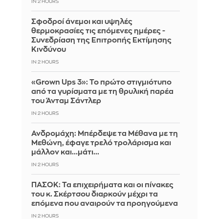
IN 2 HOURS
Σφοδροί άνεμοι και υψηλές
θερμοκρασίες τις επόμενες ημέρες -
Συνεδρίαση της Επιτροπής Εκτίμησης
Κινδύνου
IN 2 HOURS
«Grown Ups 3»: Το πρώτο στιγμιότυπο
από τα γυρίσματα με τη θρυλική παρέα
του Άνταμ Σάντλερ
IN 2 HOURS
Ανδρομάχη: Μπέρδεψε τα Μέθανα με τη
Μεθώνη, έφαγε τρελό τρολάρισμα και
μάλλον και...μάτι...
IN 2 HOURS
ΠΑΣΟΚ: Τα επιχειρήματα και οι πίνακες
του κ. Σκέρτσου διαρκούν μέχρι τα
επόμενα που αναιρούν τα προηγούμενα
IN 2 HOURS