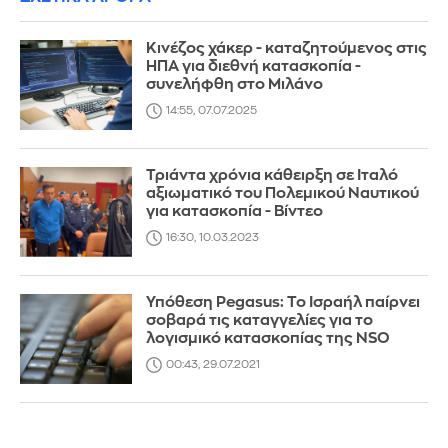
Κινέζος χάκερ - καταζητούμενος στις
ΗΠΑ για διεθνή κατασκοπία -
συνελήφθη στο Μιλάνο
14:55, 07.07.2025
Τριάντα χρόνια κάθειρξη σε Ιταλό
αξιωματικό του Πολεμικού Ναυτικού
για κατασκοπία - Βίντεο
16:30, 10.03.2023
Υπόθεση Pegasus: Το Ισραήλ παίρνει
σοβαρά τις καταγγελίες για το
λογισμικό κατασκοπίας της NSO
00:43, 29.07.2021