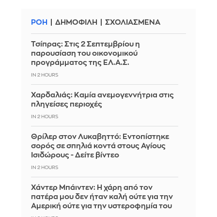
ΡΟΗ
ΔΗΜΟΦΙΛΗ
ΣΧΟΛΙΑΣΜΕΝΑ
Τσίπρας: Στις 2 Σεπτεμβρίου η
παρουσίαση του οικονομικού
προγράμματος της ΕΛ.Α.Σ.
IN 2 HOURS
Χαρδαλιάς: Καμία ανεμογεννήτρια στις
πληγείσες περιοχές
IN 2 HOURS
Θρίλερ στον Λυκαβηττό: Εντοπίστηκε
σορός σε σπηλιά κοντά στους Αγίους
Ισιδώρους - Δείτε βίντεο
IN 2 HOURS
Χάντερ Μπάιντεν: Η χάρη από τον
πατέρα μου δεν ήταν καλή ούτε για την
Αμερική ούτε για την υστεροφημία του