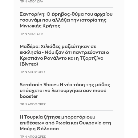
ΠΡΙΝ ΑΠΌ 1 ΏΡΑ
Σαντορίνη: Ο έφηβος-θύμα του αρχαίου
τσουνάμι που αλλάζει την ιστορία της
Μινωικής Κρήτης
ΠΡΙΝ ΑΠΌ 1 ΏΡΑ
Μαδέρα: Χιλιάδες μαζεύτηκαν σε
εκκλησία - Νόμιζαν ότι παντρεύονται ο
Κριστιάνο Ρονάλντο και η Τζορτζίνα
(Βίντεο)
ΠΡΙΝ ΑΠΌ 2 ΏΡΕΣ
Serotonin Shoes: Η νέα τάση της μόδας
υπόσχεται να λειτουργήσει σαν mood
booster
ΠΡΙΝ ΑΠΌ 2 ΏΡΕΣ
Η Τουρκία ζήτησε μπορατόριουμ
επιθέσεων από Ρωσία και Ουκρανία στη
Μαύρη Θάλασσα
ΠΡΙΝ ΑΠΌ 2 ΏΡΕΣ