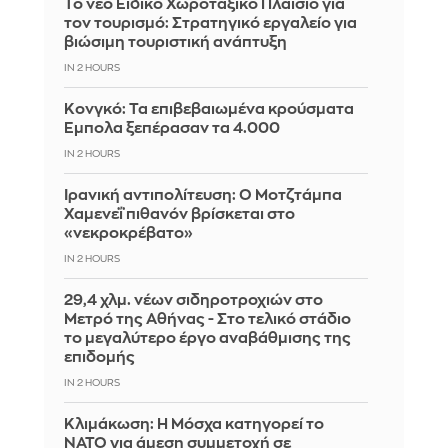
Το νέο Ειδικό Χωροταξικό Πλαίσιο για
τον τουρισμό: Στρατηγικό εργαλείο για
βιώσιμη τουριστική ανάπτυξη
IN 2 HOURS
Κονγκό: Τα επιβεβαιωμένα κρούσματα
Έμπολα ξεπέρασαν τα 4.000
IN 2 HOURS
Ιρανική αντιπολίτευση: Ο Μοτζτάμπα
Χαμενεΐ πιθανόν βρίσκεται στο
«νεκροκρέβατο»
IN 2 HOURS
29,4 χλμ. νέων σιδηροτροχιών στο
Μετρό της Αθήνας - Στο τελικό στάδιο
το μεγαλύτερο έργο αναβάθμισης της
επιδομής
IN 2 HOURS
Κλιμάκωση: Η Μόσχα κατηγορεί το
ΝΑΤΟ για άμεση συμμετοχή σε