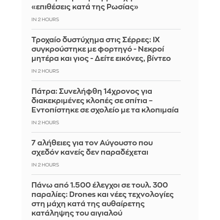
«επιθέσεις κατά της Ρωσίας»
IN 2 HOURS
Τροχαίο δυστύχημα στις Σέρρες: ΙΧ
συγκρούστηκε με φορτηγό - Νεκροί
μητέρα και γιος - Δείτε εικόνες, βίντεο
IN 2 HOURS
Πάτρα: Συνελήφθη 14χρονος για
διακεκριμένες κλοπές σε σπίτια –
Εντοπίστηκε σε σχολείο με τα κλοπιμαία
IN 2 HOURS
7 αλήθειες για τον Αύγουστο που
σχεδόν κανείς δεν παραδέχεται
IN 2 HOURS
Πάνω από 1.500 έλεγχοι σε τουλ. 300
παραλίες: Drones και νέες τεχνολογίες
στη μάχη κατά της αυθαίρετης
κατάληψης του αιγιαλού