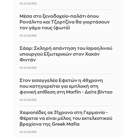
IN 2 HOURS
Μέσα στο ξενοδοχείο-παλάτι όπου
Ρονάλντο και Τζορτζίνα θα γιορτάσουν
τον γάμο τους (φωτό)
IN 2 HOURS
Σάαρ: Σκληρή απάντηση του Ισραηλινού
υπουργού Εξωτερικών στον Χακάν
Φιντάν
IN 2 HOURS
Στον εισαγγελέα Εφετών η 46χρονη
που κατηγορείται για εμπλοκή στη
φονική επίθεση στη Marfin - Δείτε βίντεο
IN 2 HOURS
Χειροπέδες σε 31χρονο στη Γερμανία -
Φέρεται να είναι μέλος του εκτελεστικού
βραχίονα της Greek Mafia
IN 2 HOURS