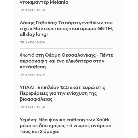
ντοκιμαντέρ Melania
ΠΡΙΝ ΑΠΌ 1 ΜΈΡΑ
Λάκης Γαβαλάς: Το πάρτι γενεθλίων του
είχε «Μάντεψε ποιος» και άρωμα GNTM,
all day long!
ΠΡΙΝ ΑΠΌ 1 ΜΈΡΑ
Φωτιά στη Θέρμη Θεσσαλονίκης - Πέντε
αεροσκάφη και ένα ελικόπτερο στην
κατάσβεση
ΠΡΙΝ ΑΠΌ 1 ΜΈΡΑ
ΥΠΑΑΤ: Επιπλέον 12,5 εκατ. ευρώ στις
Περιφέρειες για την ενίσχυση της
βιοασφάλειας
ΠΡΙΝ ΑΠΌ 1 ΜΈΡΑ
Υεμένη: Νέα φονική επίθεση των Χούθι
μέσα σε δύο ημέρες - 5 νεκροί, ανάμεσά
τους και 2 άμαχοι