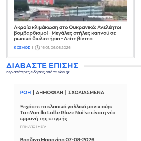
Ακραία κλιμάκωση στο Ουκρανικό: Ανελέητοι
βομβαρδισμοί - Μεγάλες στήλες καπνού σε
ρωσικά διυλιστήρια - Δείτε βίντεο
ΚΟΣΜΟΣ
16:01, 06.08.2026
ΔΙΑΒΑΣΤΕ ΕΠΙΣΗΣ
περισσότερες ειδήσεις από το skai.gr
ΡΟΗ
ΔΗΜΟΦΙΛΗ
ΣΧΟΛΙΑΣΜΕΝΑ
Ξεχάστε το κλασικό γαλλικό μανικιούρ:
Τα «Vanilla Latte Glaze Nails» είναι η νέα
εμμονή της στιγμής
ΠΡΙΝ ΑΠΌ 1 ΜΈΡΑ
Βραδινο Magazino 07-08-2026