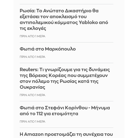
Ρωσία: Το Ανώτατο Δικαστήριο θα
εξετάσει τον αποκλεισμό του
αντιπολεμικού κόμματος Yabloko από
τις εκλογές
ΠΡΙΝ ΑΠΌ 1 ΜΈΡΑ
Φωτιά στο Μαρκόπουλο
ΠΡΙΝ ΑΠΌ 1 ΜΈΡΑ
Reuters: Τι γνωρίζουμε για τις δυνάμεις
της Βόρειας Κορέας που συμμετέχουν
στον πόλεμο της Ρωσίας κατά της
Ουκρανίας
ΠΡΙΝ ΑΠΌ 1 ΜΈΡΑ
Φωτιά στο Στεφάνι Κορίνθου - Μήνυμα
από το 112 για ετοιμότητα
ΠΡΙΝ ΑΠΌ 1 ΜΈΡΑ
Η Amazon προετοιμάζει τη συνέχεια του