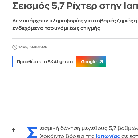
Σεισμός 5,7 Ρίχτερ στην Ια
Δεν υπάρχουν πληροφορίες για σοβαρές ζημιές ή
ενδεχόμενο τσουνάμι έως στιγμής
17:09, 10.12.2025
Προσθέστε το SKAI.gr στο
Google
Σ
εισμική δόνηση μεγέθους 5,7 βαθμών
Χοκάιντο βόρεια της
Ιαπωνίας
σε εστ