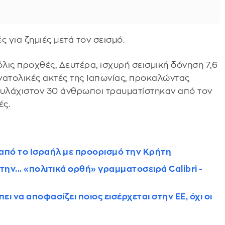
 για ζημιές μετά τον σεισμό.
ις προχθές, Δευτέρα, ισχυρή σεισμική δόνηση 7,6
νατολικές ακτές της Ιαπωνίας, προκαλώντας
ουλάχιστον 30 άνθρωποι τραυματίστηκαν από τον
ές.
 από το Ισραήλ με προορισμό την Κρήτη
ν... «πολιτικά ορθή» γραμματοσειρά Calibri -
 να αποφασίζει ποιος εισέρχεται στην ΕΕ, όχι οι