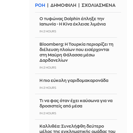
ΡΟΗ
ΔΗΜΟΦΙΛΗ
ΣΧΟΛΙΑΣΜΕΝΑ
Ο τυφώνας Dolphin έπληξε την
Ιαπωνία - Η Κίνα έκλεισε λιμάνια
IN 2 HOURS
Bloomberg: Η Τουρκία περιορίζει τη
διέλευση πλοίων που εισέρχονται
στη Μαύρη Θάλασσα μέσω
Δαρδανελίων
IN 2 HOURS
Η πιο εύκολη γαριδομακαρονάδα
IN 2 HOURS
Τι να φας όταν έχει καύσωνα για να
δροσιστείς από μέσα
IN 2 HOURS
Καλλιθέα: Συνελήφθη δεύτερο
μέλος της εγκληματικής ομάδας του