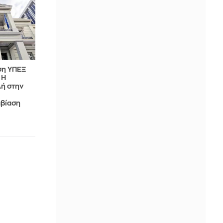
ση ΥΠΕΞ
«Η
λή στην
βίαση