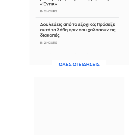
«Έντικ»
IN 2 HOURS
Δουλεύεις από το εξοχικό; Πρόσεξε
αυτά τα λάθη πριν σου χαλάσουν τις
διακοπές
IN 2 HOURS
8 σκέψεις που κάνει κάθε single όταν
βλέπει ζευγαράκια μες στα μέλια
ΟΛΕΣ ΟΙ ΕΙΔΗΣΕΙΣ
στις διακοπές
IN 2 HOURS
Ρωσικό πλήγμα σε πλοίο στη Μαύρη
Θάλασσα και ουκρανικές επιθέσεις
σε διυλιστήρια
IN 2 HOURS
Τσίπρας: Στις 2 Σεπτεμβρίου η
παρουσίαση του οικονομικού
προγράμματος της ΕΛ.Α.Σ.