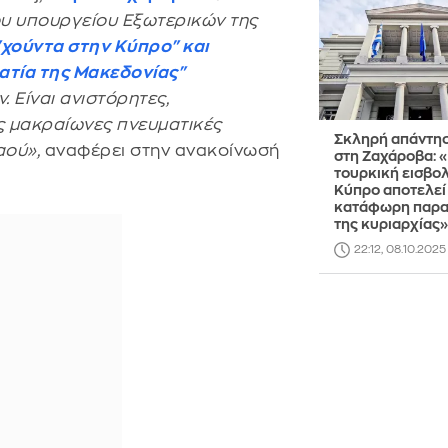
υ υπουργείου Εξωτερικών της
 "χούντα στην Κύπρο" και
τία της Μακεδονίας"
 Είναι ανιστόρητες,
ς μακραίωνες πνευματικές
Σκληρή απάντη
αού»,
αναφέρει στην ανακοίνωσή
στη Ζαχάροβα: 
τουρκική εισβο
Κύπρο αποτελεί
κατάφωρη παρα
της κυριαρχίας»
22:12, 08.10.2025