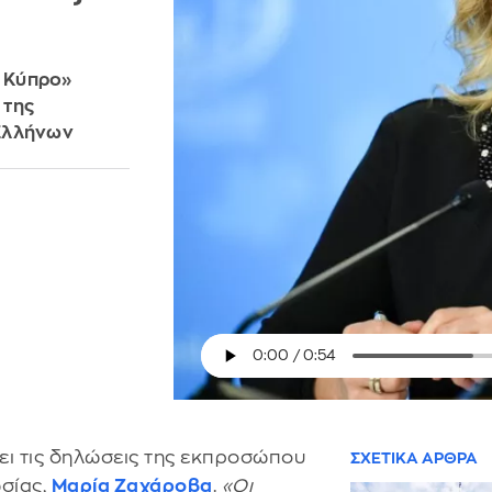
ν Κύπρο»
 της
 Ελλήνων
ει τις δηλώσεις της εκπροσώπου
ΣΧΕΤΙΚΑ ΑΡΘΡΑ
σίας,
Μαρία Ζαχάροβα
.
«Οι