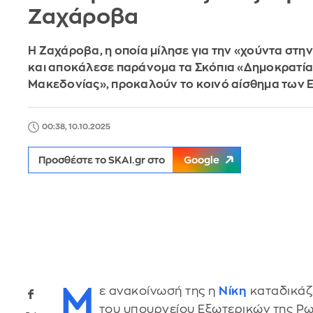
Ζαχάροβα
H Ζαχάροβα, η οποία μίλησε για την «χούντα στη
και αποκάλεσε παράνομα τα Σκόπια «Δημοκρατία
Μακεδονίας», προκαλούν το κοινό αίσθημα των
00:38, 10.10.2025
Προσθέστε το SKAI.gr στο
Google
Μ
ε ανακοίνωσή της η
Νίκη
καταδικάζ
του υπουργείου Εξωτερικών της Ρω