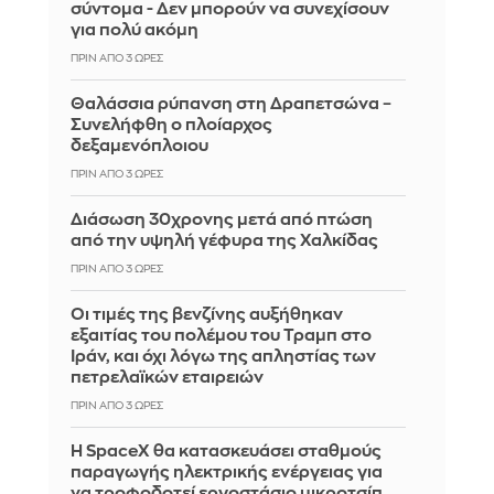
σύντομα - Δεν μπορούν να συνεχίσουν
για πολύ ακόμη
ΠΡΙΝ ΑΠΌ 3 ΏΡΕΣ
Θαλάσσια ρύπανση στη Δραπετσώνα –
Συνελήφθη ο πλοίαρχος
δεξαμενόπλοιου
ΠΡΙΝ ΑΠΌ 3 ΏΡΕΣ
Διάσωση 30χρονης μετά από πτώση
από την υψηλή γέφυρα της Χαλκίδας
ΠΡΙΝ ΑΠΌ 3 ΏΡΕΣ
Οι τιμές της βενζίνης αυξήθηκαν
εξαιτίας του πολέμου του Τραμπ στο
Ιράν, και όχι λόγω της απληστίας των
πετρελαϊκών εταιρειών
ΠΡΙΝ ΑΠΌ 3 ΏΡΕΣ
Η SpaceX θα κατασκευάσει σταθμούς
παραγωγής ηλεκτρικής ενέργειας για
να τροφοδοτεί εργοστάσιο μικροτσίπ