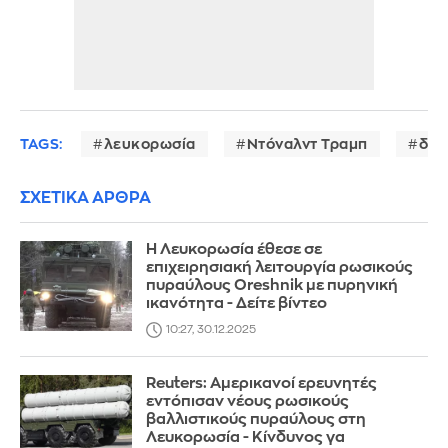
TAGS:
λευκορωσία
Ντόναλντ Τραμπ
διπ
ΣΧΕΤΙΚΑ ΑΡΘΡΑ
Η Λευκορωσία έθεσε σε
επιχειρησιακή λειτουργία ρωσικούς
πυραύλους Oreshnik με πυρηνική
ικανότητα - Δείτε βίντεο
10:27, 30.12.2025
Reuters: Αμερικανοί ερευνητές
εντόπισαν νέους ρωσικούς
βαλλιστικούς πυραύλους στη
Λευκορωσία - Κίνδυνος γα