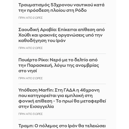
Τραυματισμός 53χρονου ναυτικού κατά
την πρόσδεση πλοίου στη Ρόδο
ΠΡΙΝ ΑΠΌ 2 ΏΡΕΣ
Σαουδική Αραβία: Επίκειται επίθεση από
Χούθι και ιρακινές οργανώσεις υπό την
καθοδήγηση του Ιράν
ΠΡΙΝ ΑΠΌ 2 ΏΡΕΣ
Πουέρτο Ρίκο: Νερό με το δελτίο από
την Παρασκευή, λόγω της ανομβρίας
στο νησί
ΠΡΙΝ ΑΠΌ 2 ΏΡΕΣ
Υπόθεση Marfin: Στη ΓΑΔΑ η 46χρονη
που κατηγορείται για εμπλοκή στη
φονική επίθεση - Το πρωί θα μεταφερθεί
στην Εισαγγελία
ΠΡΙΝ ΑΠΌ 3 ΏΡΕΣ
Τραμπ: Ο πόλεμος στο Ιράν θα τελειώσει