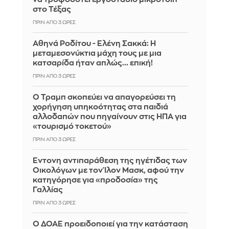
στο Τέξας
ΠΡΙΝ ΑΠΌ 3 ΏΡΕΣ
Αθηνά Ροδίτου - Ελένη Σακκά: Η
μεταμεσονύκτια μάχη τους με μια
κατσαρίδα ήταν απλώς... επική!
ΠΡΙΝ ΑΠΌ 3 ΏΡΕΣ
Ο Τραμπ σκοπεύει να απαγορεύσει τη
χορήγηση υπηκοότητας στα παιδιά
αλλοδαπών που πηγαίνουν στις ΗΠΑ για
«τουρισμό τοκετού»
ΠΡΙΝ ΑΠΌ 3 ΏΡΕΣ
Έντονη αντιπαράθεση της ηγέτιδας των
Οικολόγων με τον Ίλον Μασκ, αφού την
κατηγόρησε για «προδοσία» της
Γαλλίας
ΠΡΙΝ ΑΠΌ 3 ΏΡΕΣ
Ο ΔΟΑΕ προειδοποιεί για την κατάσταση