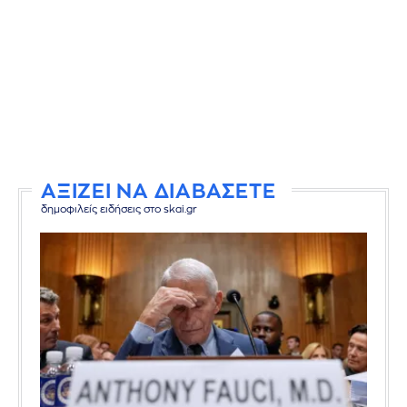
ΑΞΙΖΕΙ ΝΑ ΔΙΑΒΑΣΕΤΕ
δημοφιλείς ειδήσεις στο skai.gr