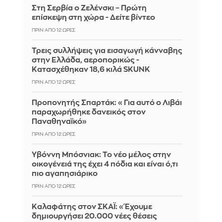
Στη Σερβία ο Ζελένσκι – Πρώτη
επίσκεψη στη χώρα - Δείτε βίντεο
ΠΡΙΝ ΑΠΌ 12 ΏΡΕΣ
Τρεις συλλήψεις για εισαγωγή κάνναβης
στην Ελλάδα, αεροπορικώς -
Κατασχέθηκαν 18,6 κιλά SKUNK
ΠΡΙΝ ΑΠΌ 12 ΏΡΕΣ
Προπονητής Σπαρτάκ: «Για αυτό ο Λιβάι
παραχωρήθηκε δανεικός στον
Παναθηναϊκό»
ΠΡΙΝ ΑΠΌ 12 ΏΡΕΣ
Υβόννη Μπόσνιακ: Το νέο μέλος στην
οικογένειά της έχει 4 πόδια και είναι ό,τι
πιο αγαπησιάρικο
ΠΡΙΝ ΑΠΌ 12 ΏΡΕΣ
Καλαφάτης στον ΣΚΑΪ: «Έχουμε
δημιουργήσει 20.000 νέες θέσεις