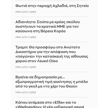
Φωτιά στην περιοχή Αχλαδιά, στη Σητεία
ΠΡΙΝ ΑΠΌ 11 ΏΡΕΣ
Αδιανόητο: Σούπα με κρέας σκύλου
συστήνουν τα κρατικά ΜΜΕ για τον
καύσωνα στη Βόρεια Κορέα
ΠΡΙΝ ΑΠΌ 11 ΏΡΕΣ
Τραμπ: Θα προσφύγω στο Ανώτατο
Δικαστήριο για την απόφαση που
«παγώνει» την κατασκευή της αίθουσας
χορού στον Λευκό Οίκο
ΠΡΙΝ ΑΠΌ 11 ΏΡΕΣ
Βγαίνει σε δημοπρασία με...
εξωπραγματική τιμή εκκίνησης η μπάλα
από το γκολ με «το χέρι του Θεού»
ΠΡΙΝ ΑΠΌ 11 ΏΡΕΣ
Κάπου ανάμεσα στο «Elite» και το
«Wednesday»: Η νέα μεξικανική σειρά