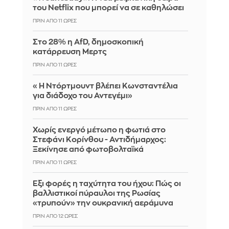
του Netflix που μπορεί να σε καθηλώσει
ΠΡΙΝ ΑΠΌ 11 ΏΡΕΣ
Στο 28% η AfD, δημοσκοπική
κατάρρευση Μερτς
ΠΡΙΝ ΑΠΌ 11 ΏΡΕΣ
«Η Ντόρτμουντ βλέπει Κωνσταντέλια
για διάδοχο του Αντεγέμι»
ΠΡΙΝ ΑΠΌ 11 ΏΡΕΣ
Χωρίς ενεργό μέτωπο η φωτιά στο
Στεφάνι Κορίνθου - Αντιδήμαρχος:
Ξεκίνησε από φωτοβολταϊκά
ΠΡΙΝ ΑΠΌ 11 ΏΡΕΣ
Έξι φορές η ταχύτητα του ήχου: Πώς οι
βαλλιστικοί πύραυλοι της Ρωσίας
«τρυπούν» την ουκρανική αεράμυνα
ΠΡΙΝ ΑΠΌ 12 ΏΡΕΣ