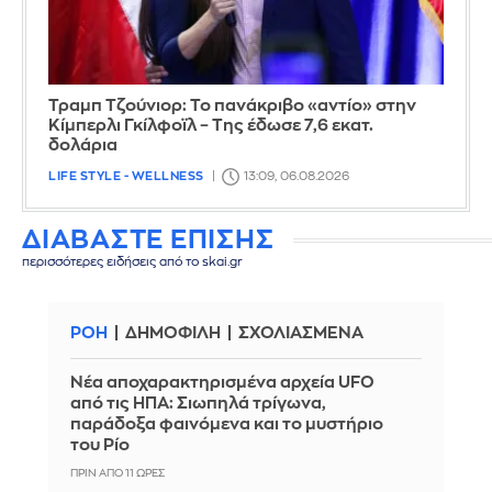
Τραμπ Τζούνιορ: Το πανάκριβο «αντίο» στην
Κίμπερλι Γκίλφοϊλ – Της έδωσε 7,6 εκατ.
δολάρια
LIFE STYLE - WELLNESS
13:09, 06.08.2026
ΔΙΑΒΑΣΤΕ ΕΠΙΣΗΣ
περισσότερες ειδήσεις από το skai.gr
ΡΟΗ
ΔΗΜΟΦΙΛΗ
ΣΧΟΛΙΑΣΜΕΝΑ
Νέα αποχαρακτηρισμένα αρχεία UFO
από τις ΗΠΑ: Σιωπηλά τρίγωνα,
παράδοξα φαινόμενα και το μυστήριο
του Ρίο
ΠΡΙΝ ΑΠΌ 11 ΏΡΕΣ