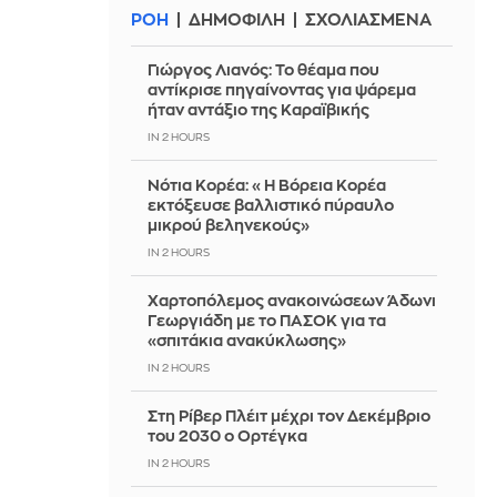
ΡΟΗ
ΔΗΜΟΦΙΛΗ
ΣΧΟΛΙΑΣΜΕΝΑ
Γιώργος Λιανός: Το θέαμα που
αντίκρισε πηγαίνοντας για ψάρεμα
ήταν αντάξιο της Καραϊβικής
IN 2 HOURS
Νότια Κορέα: «Η Βόρεια Κορέα
εκτόξευσε βαλλιστικό πύραυλο
μικρού βεληνεκούς»
IN 2 HOURS
Χαρτοπόλεμος ανακοινώσεων Άδωνι
Γεωργιάδη με το ΠΑΣΟΚ για τα
«σπιτάκια ανακύκλωσης»
IN 2 HOURS
Στη Ρίβερ Πλέιτ μέχρι τον Δεκέμβριο
του 2030 ο Ορτέγκα
IN 2 HOURS