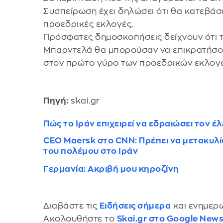
Συσπείρωση έχει δηλώσει ότι θα κατεβάσ
προεδρικές εκλογές.
Πρόσφατες δημοσκοπήσεις δείχνουν ότι τ
Μπαρντελά θα μπορούσαν να επικρατήσο
στον πρώτο γύρο των προεδρικών εκλογ
Πηγή:
skai.gr
Πώς το Ιράν επιχειρεί να εδραιώσει τον 
CEO Maersk στο CNN: Πρέπει να μετακυλί
του πολέμου στο Ιράν
Γερμανία: Ακριβή μου κηροζίνη
Διαβάστε τις
Ειδήσεις σήμερα
και ενημερω
Ακολουθήστε το
Skai.gr στο Google New