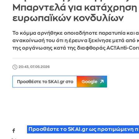
Μπαρντελά για κατάχρηση
ευρωπαϊκών κονδυλίων
Το κόμμα αρνήθηκε οποιαδήποτε παρατυπία και 
ανακοίνωσή του ότι η έρευνα ξεκίνησε μετά από
της οργάνωσης κατά της διαφθοράς AC!!Anti-Corr
20:43, 07.05.2026
Προσθέστε το SKAI.gr στο
Google
Προσθέστε το SKAI.gr ως προτιμώμενη 