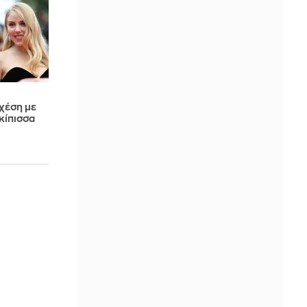
χέση με
γκίπισσα