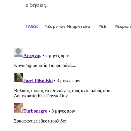
ειδήσεις.
TAGS:
Ζορντάν Μπαρντελά
ΕΕ
Ευρωπ