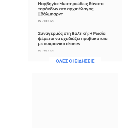
Νορβηγία: Μυστηριώδεις θάνατοι
ταράνδων στο αρχιπέλαγος
Σβάλμπαρντ
IN 2 HOURS
Συναγερμός στη Βαλτική: Η Ρωσία
φέρεται να σχεδιάζει προβοκάτσια
με ουκρανικά drones
IN 2 HOURS
ΟΛΕΣ ΟΙ ΕΙΔΗΣΕΙΣ
Άρσεναλ: Επέκτεινε τη συνεργασία
της με την Emirates ως το 2033
IN 2 HOURS
Στον Μπάμπη της Αίγινας το τραπέζι
στρώνεται δίπλα στο κύμα με
θαλασσινά και φρέσκο ψάρι
IN 2 HOURS
Ολοκληρώθηκαν 325 αυτοψίες στις
πληγείσες από τις πυρκαγιές
περιοχές