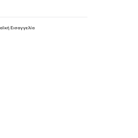
αϊκή Εισαγγελία