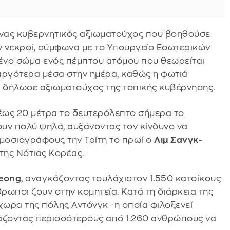
 ένας κυβερνητικός αξιωματούχος που βοηθούσε
ν νεκροί, σύμφωνα με το Υπουργείο Εσωτερικών
μένο σώμα ενός πέμπτου ατόμου που θεωρείται
αργότερα μέσα στην ημέρα, καθώς η φωτιά
 δήλωσε αξιωματούχος της τοπικής κυβέρνησης.
 έως 20 μέτρα το δευτερόλεπτο σήμερα το
υν πολύ ψηλά, αυξάνοντας τον κίνδυνο να
ημοσιογράφους την Τρίτη το πρωί ο
Λιμ Σανγκ-
 της Νότιας Κορέας.
seong
, αναγκάζοντας τουλάχιστον 1.550 κατοίκους
θρωποι ζουν στην κομητεία. Κατά τη διάρκεια της
ίχωρα της πόλης Αντόνγκ -η οποία φιλοξενεί
άζοντας περισσότερους από 1.260 ανθρώπους να