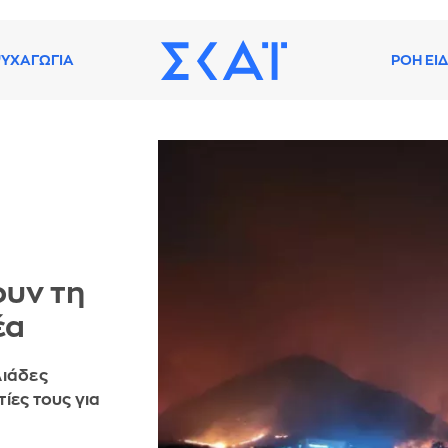
ΥΧΑΓΩΓΙΑ
ΡΟΗ ΕΙ
υν τη
έα
λιάδες
ίες τους για