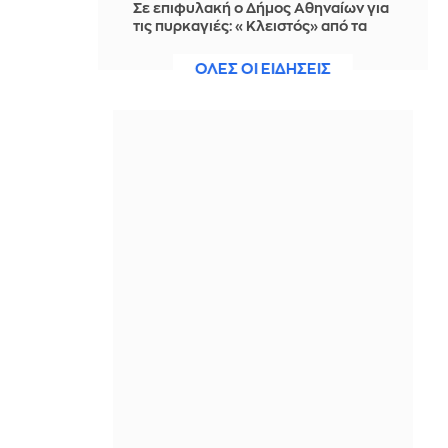
Σε επιφυλακή ο Δήμος Αθηναίων για
τις πυρκαγιές: «Κλειστός» από τα
μεσάνυχτα ο λόφος Φινόπουλου
ΟΛΕΣ ΟΙ ΕΙΔΗΣΕΙΣ
IN 2 HOURS
ΕΛ.Α.Σ.: Κρίσιμα ερωτήματα για την
αποτελεσματικότητα της
κυβερνητικής πολιτικής πρόληψης
δασικών πυρκαγιών
IN 2 HOURS
Ατύχημα για αλεξιπτωτιστή σε
αγώνα στην Ολλανδία - Έπεσε με
ταχύτητα πάνω σε διαφημιστικές
πινακίδες (Βίντεο)
IN 2 HOURS
Shawn Mendes: Ποια είναι η
σύντροφός του, η Βραζιλιάνα
ηθοποιός Bruna Marquezine;
IN 2 HOURS