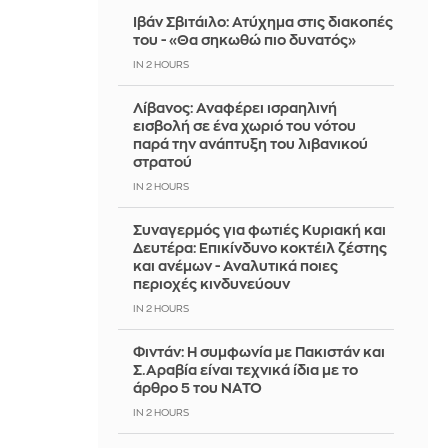
Ιβάν Σβιτάιλο: Ατύχημα στις διακοπές
του - «Θα σηκωθώ πιο δυνατός»
IN 2 HOURS
Λίβανος: Αναφέρει ισραηλινή
εισβολή σε ένα χωριό του νότου
παρά την ανάπτυξη του λιβανικού
στρατού
IN 2 HOURS
Συναγερμός για φωτιές Κυριακή και
Δευτέρα: Επικίνδυνο κοκτέιλ ζέστης
και ανέμων - Αναλυτικά ποιες
περιοχές κινδυνεύουν
IN 2 HOURS
Φιντάν: Η συμφωνία με Πακιστάν και
Σ.Αραβία είναι τεχνικά ίδια με το
άρθρο 5 του ΝΑΤΟ
IN 2 HOURS