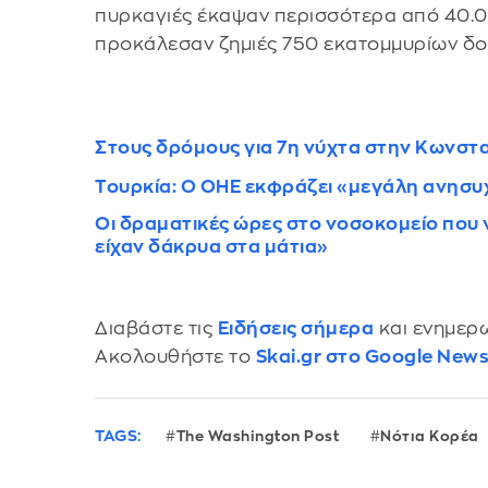
πυρκαγιές έκαψαν περισσότερα από 40.00
προκάλεσαν ζημιές 750 εκατομμυρίων δο
Στους δρόμους για 7η νύχτα στην Κωνστ
Τουρκία: Ο ΟΗΕ εκφράζει «μεγάλη ανησυχ
Οι δραματικές ώρες στο νοσοκομείο που
είχαν δάκρυα στα μάτια»
Διαβάστε τις
Ειδήσεις σήμερα
και ενημερω
Ακολουθήστε το
Skai.gr στο Google New
TAGS:
The Washington Post
Νότια Κορέα