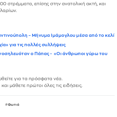
0 στρέμματα, επίσης στην ανατολική ακτή, και
λαρίων.
αντινούπολη – Μήνυμα Ιμάμογλου μέσα από το κελί
ία» για τις πολλές συλλήψεις
 νοσηλευόταν ο Πάπας - «Οι άνθρωποι γύρω του
θείτε για τα πρόσφατα νέα.
s
και μάθετε πρώτοι όλες τις ειδήσεις.
Φωτιά