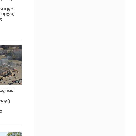
στης -
ι αρχές
ς
ος που
αγωγή
ο