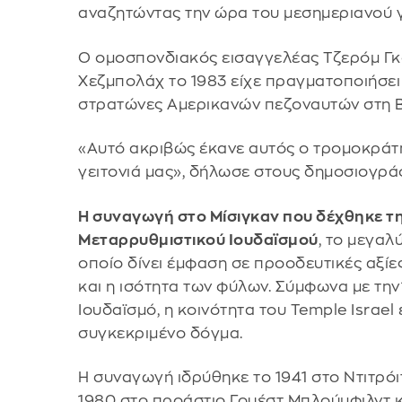
αναζητώντας την ώρα του μεσημεριανού 
Ο ομοσπονδιακός εισαγγελέας Τζερόμ Γκ
Χεζμπολάχ το 1983 είχε πραγματοποιήσε
στρατώνες Αμερικανών πεζοναυτών στη Β
«Αυτό ακριβώς έκανε αυτός ο τρομοκράτη
γειτονιά μας», δήλωσε στους δημοσιογρά
Η συναγωγή στο Μίσιγκαν που δέχθηκε τη
Μεταρρυθμιστικού Ιουδαϊσμού
, το μεγαλ
οποίο δίνει έμφαση σε προοδευτικές αξίε
και η ισότητα των φύλων. Σύμφωνα με τη
Ιουδαϊσμό, η κοινότητα του Temple Israel
συγκεκριμένο δόγμα.
Η συναγωγή ιδρύθηκε το 1941 στο Ντιτρόι
1980 στο προάστιο Γουέστ Μπλούμφιλντ κ