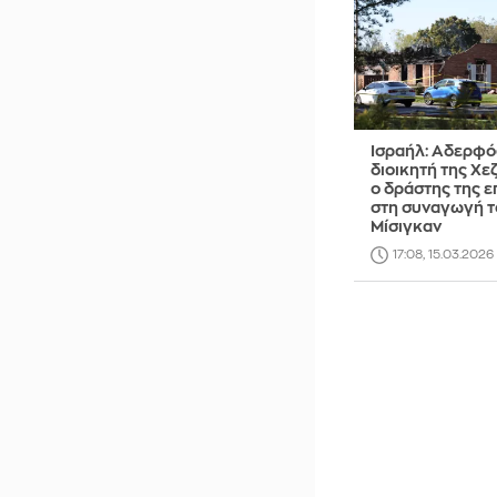
Ισραήλ: Αδερφό
διοικητή της Χ
ο δράστης της ε
στη συναγωγή τ
Μίσιγκαν
17:08, 15.03.2026