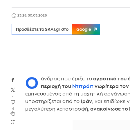
23:28, 30.03.2026
Προσθέστε το SKAI.gr στο
Google
Ο
άνδρας που έριξε το
αγροτικό του 
περιοχή του
Ντιτρόιτ
νωρίτερα τον
εμπνευσμένος από τη μαχητική οργάνωση
1
υποστηρίζεται από το
Ιράν
, και επιδίωκε
μεγαλύτερη καταστροφή,
ανακοίνωσε το 
4