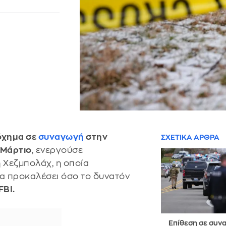
όχημα σε
συναγωγή
στην
ΣΧΕΤΙΚΑ ΑΡΘΡΑ
 Μάρτιο
, ενεργούσε
 Χεζμπολάχ, η οποία
 να προκαλέσει όσο το δυνατόν
FBI.
Επίθεση σε συν