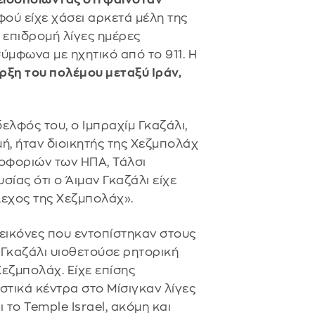
ού είχε χάσει αρκετά μέλη της
 επιδρομή λίγες ημέρες
σύμφωνα με ηχητικό από το 911. Η
αρξη του πολέμου μεταξύ Ιράν,
ελφός του, ο Ιμπραχίμ Γκαζάλι,
, ήταν διοικητής της Χεζμπολάχ
ροφοριών των ΗΠΑ, Τάλσι
ίας ότι ο Άιμαν Γκαζάλι είχε
λεχος της Χεζμπολάχ».
 εικόνες που εντοπίστηκαν στους
 Γκαζάλι υιοθετούσε ρητορική
Χεζμπολάχ. Είχε επίσης
στικά κέντρα στο Μίσιγκαν λίγες
ι το Temple Israel, ακόμη και