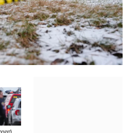
αγωγή