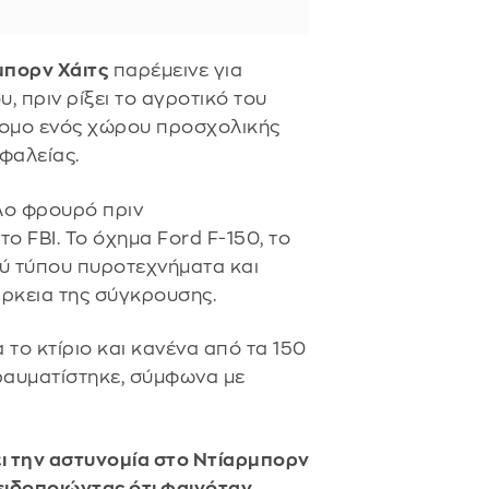
μπορν Χάιτς
παρέμεινε για
, πριν ρίξει το αγροτικό του
δρομο ενός χώρου προσχολικής
φαλείας.
λο φρουρό πριν
 FBI. Το όχημα Ford F-150, το
ύ τύπου πυροτεχνήματα και
άρκεια της σύγκρουσης.
το κτίριο και κανένα από τα 150
τραυματίστηκε, σύμφωνα με
ει την αστυνομία στο Ντίαρμπορν
ειδοποιώντας ότι φαινόταν