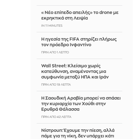
«Νέο επίπεδο απειλής» το drone με
εκρηκτικά στη Λειψία
IN 11 MINUTES
Η ηγεσία της FIFA στηρίζει πλήρως
τον πρόεδρο Ινφαντίνο
ΠΡΙΝ ΑΠΌ 1 ΛΕΠΤΌ
Wall Street: Κλείσιμο χωρίς
κατεύθυνση, αναμένοντας μια
συμφωνία μεταξύ ΗΠΑ και Ιράν
ΠΡΙΝ ΑΠΌ 19 ΛΕΠΤΆ
Η Σαουδική Αραβία μπορεί να σπάσει
την κυριαρχία των Χούθι στην
Ερυθρά Θάλασσα
ΠΡΙΝ ΑΠΌ 42 ΛΕΠΤΆ
Νίστρουπ: Έχουμε την πίεση, αλλά
πάμε για τη νίκη, δεν υπάρχει κάτι