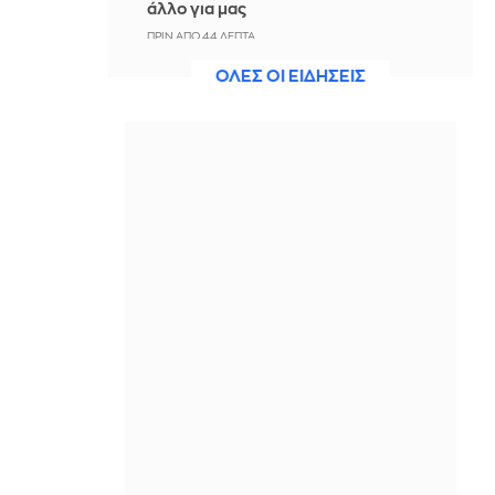
άλλο για μας
ΠΡΙΝ ΑΠΌ 44 ΛΕΠΤΆ
ΟΛΕΣ ΟΙ ΕΙΔΗΣΕΙΣ
Άννα Πρέλεβιτς: Το τρυφερό
throwback βίντεο με την αδελφή της
να τραγουδούν Backstreet Boys
ΠΡΙΝ ΑΠΌ 1 ΏΡΑ
Πυρκαγιά σε χαμηλή βλάστηση στην
περιοχή Σάνταλο, στην Κάρπαθο
ΠΡΙΝ ΑΠΌ 1 ΏΡΑ
Ο Παναθηναϊκός έπαθε στο ΟΑΚΑ,
καλείται να μάθει από αυτό και να
προκριθεί μέσω Βουλγαρίας - Δείτε
τα Highlights
ΠΡΙΝ ΑΠΌ 1 ΏΡΑ
Conference League: Παναθηναϊκός -
ΤΣΣΚΑ 1948 1-1 (ΤΕΛΙΚΟ)
ΠΡΙΝ ΑΠΌ 1 ΏΡΑ