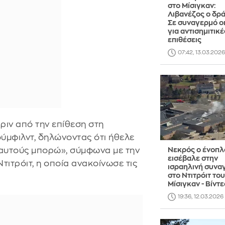
στο Μίσιγκαν:
Λιβανέζος ο δρά
Σε συναγερμό ο
για αντισημιτικέ
επιθέσεις
07:42, 13.03.2026
ριν από την επίθεση στη
ύμφιλντ, δηλώνοντας ότι ήθελε
αυτούς μπορώ», σύμφωνα με την
Νεκρός ο ένοπλ
εισέβαλε στην
Ντιτρόιτ, η οποία ανακοίνωσε τις
ισραηλινή συν
στο Ντιτρόιτ του
Μίσιγκαν - Βίντε
19:36, 12.03.2026