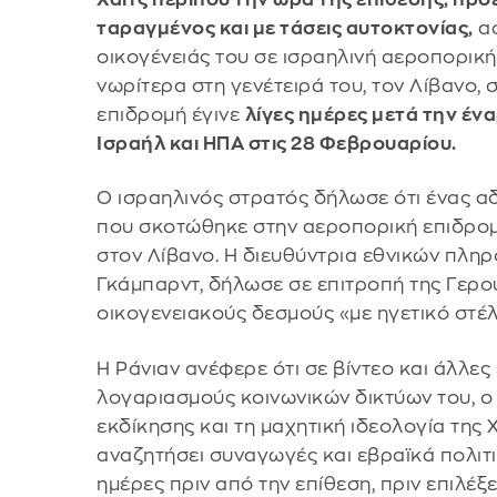
ταραγμένος και με τάσεις αυτοκτονίας,
αφ
οικογένειάς του σε ισραηλινή αεροπορική
νωρίτερα στη γενέτειρά του, τον Λίβανο, 
επιδρομή έγινε
λίγες ημέρες μετά την έν
Ισραήλ και ΗΠΑ στις 28 Φεβρουαρίου.
Ο ισραηλινός στρατός δήλωσε ότι ένας αδ
που σκοτώθηκε στην αεροπορική επιδρομή
στον Λίβανο. Η διευθύντρια εθνικών πλη
Γκάμπαρντ, δήλωσε σε επιτροπή της Γερουσ
οικογενειακούς δεσμούς «με ηγετικό στέ
Η Ράνιαν ανέφερε ότι σε βίντεο και άλλες
λογαριασμούς κοινωνικών δικτύων του, ο
εκδίκησης και τη μαχητική ιδεολογία της 
αναζητήσει συναγωγές και εβραϊκά πολιτι
ημέρες πριν από την επίθεση, πριν επιλέξε