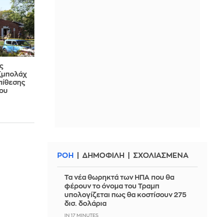
ς
εζμπολάχ
πίθεσης
ου
ΡΟΗ
ΔΗΜΟΦΙΛΗ
ΣΧΟΛΙΑΣΜΕΝΑ
Τα νέα θωρηκτά των ΗΠΑ που θα
φέρουν το όνομα του Τραμπ
υπολογίζεται πως θα κοστίσουν 275
δισ. δολάρια
IN 17 MINUTES