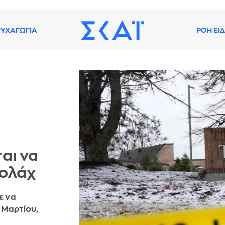
ΥΧΑΓΩΓΙΑ
ΡΟΗ ΕΙ
αι να
πολάχ
ε να
 Μαρτίου,